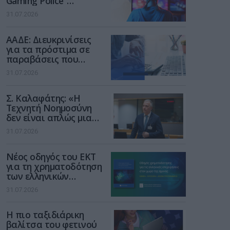
Gaming Police”
ενισχύει την ασφάλεια
31.07.2026
των παιδιών στο
διαδίκτυο
ΑΑΔΕ: Διευκρινίσεις
για τα πρόστιμα σε
παραβάσεις που
αφορούν τους ΦΗΜ
31.07.2026
Σ. Καλαφάτης: «Η
Τεχνητή Νοημοσύνη
δεν είναι απλώς μια
νέα τεχνολογία, είναι
31.07.2026
μια νέα βιομηχανική
επανάσταση»
Νέος οδηγός του ΕΚΤ
για τη χρηματοδότηση
των ελληνικών
επιχειρήσεων στον
31.07.2026
χώρο της άμυνας
Η πιο ταξιδιάρικη
βαλίτσα του φετινού