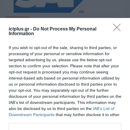
ΕΠΙΧΕΙΡΗΣΕΙΣ
Η SAP κατέκτησε ηγετική θέση
ictplus.gr -
Do Not Process My Personal
σε τρεις έρευνες IDC
Information
MarketScape, φέτος, στον χώρο
If you wish to opt-out of the sale, sharing to third parties, or
του ERP
27.10.2020
processing of your personal or sensitive information for
targeted advertising by us, please use the below opt-out
section to confirm your selection. Please note that after your
opt-out request is processed you may continue seeing
interest-based ads based on personal information utilized by
us or personal information disclosed to third parties prior to
your opt-out. You may separately opt-out of the further
disclosure of your personal information by third parties on the
IAB’s list of downstream participants. This information may
also be disclosed by us to third parties on the
IAB’s List of
Downstream Participants
that may further disclose it to other
third parties.