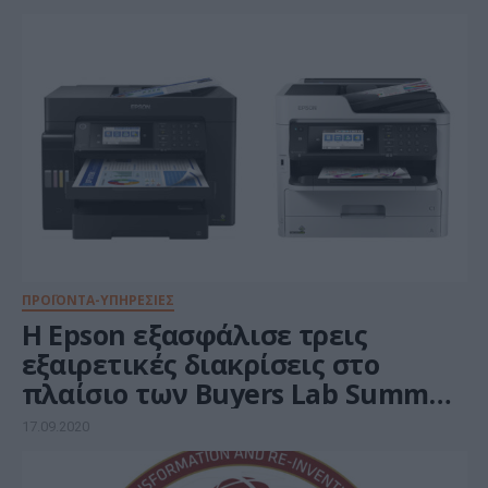
ΠΡΟΪΟΝΤΑ-ΥΠΗΡΕΣΙΕΣ
Η Epson εξασφάλισε τρεις
εξαιρετικές διακρίσεις στο
πλαίσιο των Buyers Lab Summer
Pick Awards 2020 της Keypoint
17.09.2020
Intelligence