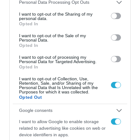
Please note that this website/app uses one or more Google
Personal Data Processing Opt Outs
ΕΠΙΧΕΙΡΗΣΕΙΣ
services and may gather and store information including but
Η Comsys έλαβε το Customer
not limited to your visit or usage behaviour. You may click to
I want to opt-out of the Sharing of my
personal data.
Experience Innovation Award
grant or deny consent to Google and its third-party tags to
Opted In
use your data for below specified purposes in below Google
2020
consent section.
I want to opt-out of the Sale of my
Personal Data.
12.10.2020
Opted In
I want to opt-out of processing my
Personal Data for Targeted Advertising.
Opted In
I want to opt-out of Collection, Use,
Retention, Sale, and/or Sharing of my
Personal Data that Is Unrelated with the
Purposes for which it was collected.
Opted Out
Google consents
I want to allow Google to enable storage
related to advertising like cookies on web or
ΕΠΙΧΕΙΡΗΣΕΙΣ
device identifiers in apps.
Αλλάζει η διαδικασία υποβολής