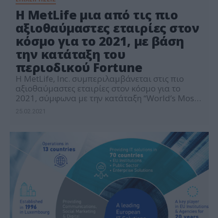
Η MetLife μια από τις πιο
αξιοθαύμαστες εταιρίες στον
κόσμο για το 2021, με βάση
την κατάταξη του
περιοδικού Fortune
Η MetLife, Inc. συμπεριλαμβάνεται στις πιο
αξιοθαύμαστες εταιρίες στον κόσμο για το
2021, σύμφωνα με την κατάταξη “World’s Most
Admired Companies” του περιοδικού Fortune.
25.02.2021
Συγκεκριμένα, η MetLife ήταν μεταξύ των οκτώ
ασφαλιστικών οργανισμών στον τομέα Ζωής και
Υγείας, που συμπεριελήφθησαν στην ετήσια
λίστα των εταιριών με τα υψηλότερα επίπεδα
εκτίμησης, για τη φήμη και τις […]