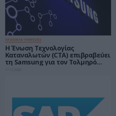
ΠΡΟΪΟΝΤΑ-ΥΠΗΡΕΣΙΕΣ
Η Ένωση Τεχνολογίας
Καταναλωτών (CTA) επιβραβεύει
τη Samsung για τον Τολμηρό
Σχεδιασμό και την Κατασκευή
17.12.2020
των προϊόντων της