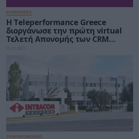
ΕΠΙΧΕΙΡΗΣΕΙΣ
H Teleperformance Greece
διοργάνωσε την πρώτη virtual
Τελετή Απονομής των CRM
Grand Prix Customer Service
22.02.2021
Awards
ΤΗΛΕΠΙΚΟΙΝΩΝΙΕΣ