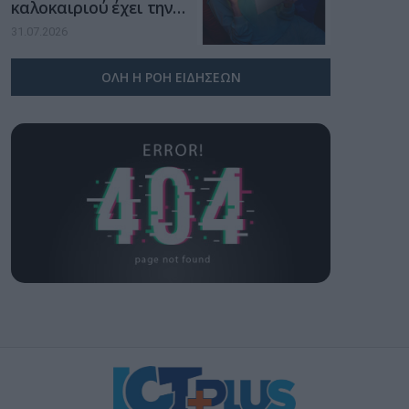
καλοκαιριού έχει την
υπογραφή της Xiaomi
31.07.2026
ΟΛΗ Η ΡΟΗ ΕΙΔΗΣΕΩΝ