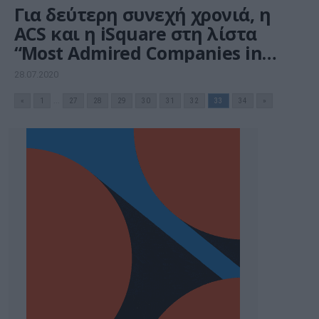
Για δεύτερη συνεχή χρονιά, η
ACS και η iSquare στη λίστα
“Most Admired Companies in
Greece” του περιοδικού Fortune
28.07.2020
«
1
...
27
28
29
30
31
32
33
34
»