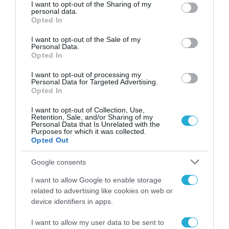
not limited to your visit or usage behaviour. You may click to
I want to opt-out of the Sharing of my
personal data.
grant or deny consent to Google and its third-party tags to
Opted In
use your data for below specified purposes in below Google
consent section.
I want to opt-out of the Sale of my
Personal Data.
Opted In
I want to opt-out of processing my
Personal Data for Targeted Advertising.
ΡΟΗ ΕΙΔΗΣΕΩΝ
Opted In
Το χρηματοδοτούμενο
I want to opt-out of Collection, Use,
από την ΕΕ έργο “The
Retention, Sale, and/or Sharing of my
Personal Data that Is Unrelated with the
Gaming Police”
Purposes for which it was collected.
ενισχύει την ασφάλεια
Opted Out
31.07.2026
των παιδιών στο
διαδίκτυο
Google consents
ΑΑΔΕ: Διευκρινίσεις
για τα πρόστιμα σε
I want to allow Google to enable storage
παραβάσεις που
related to advertising like cookies on web or
αφορούν τους ΦΗΜ
31.07.2026
device identifiers in apps.
I want to allow my user data to be sent to
Σ. Καλαφάτης: «Η