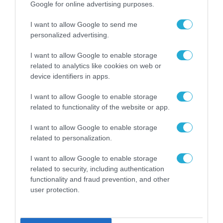
Τεχνητή Νοημοσύνη
Google for online advertising purposes.
δεν είναι απλώς μια
νέα τεχνολογία, είναι
I want to allow Google to send me
31.07.2026
μια νέα βιομηχανική
personalized advertising.
επανάσταση»
Νέος οδηγός του ΕΚΤ
I want to allow Google to enable storage
για τη χρηματοδότηση
related to analytics like cookies on web or
των ελληνικών
device identifiers in apps.
επιχειρήσεων στον
31.07.2026
χώρο της άμυνας
I want to allow Google to enable storage
related to functionality of the website or app.
Η πιο ταξιδιάρικη
βαλίτσα του φετινού
καλοκαιριού έχει την
I want to allow Google to enable storage
υπογραφή της Xiaomi
related to personalization.
31.07.2026
I want to allow Google to enable storage
ΟΛΗ Η ΡΟΗ ΕΙΔΗΣΕΩΝ
related to security, including authentication
functionality and fraud prevention, and other
user protection.