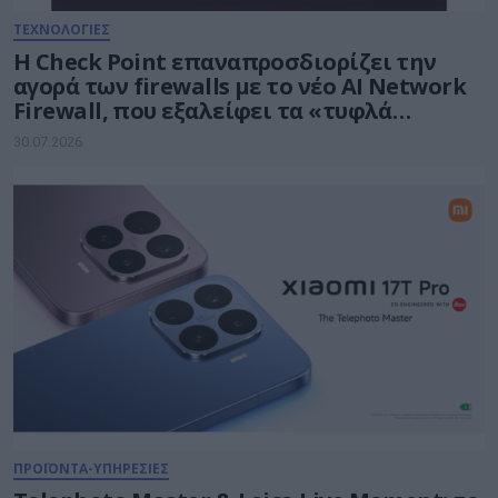
ΤΕΧΝΟΛΟΓΙΕΣ
Η Check Point επαναπροσδιορίζει την
αγορά των firewalls με το νέο AI Network
Firewall, που εξαλείφει τα «τυφλά
σημεία» της Τεχνητής Νοημοσύνης σε
30.07.2026
κάθε δίκτυο
ΠΡΟΪΟΝΤΑ-ΥΠΗΡΕΣΙΕΣ