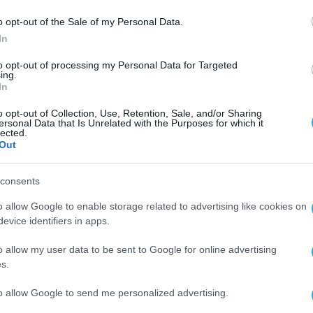
πουργός Ψηφιακής Διακυβέρνησης
Δημήτρης
o opt-out of the Sale of my Personal Data.
 βρίσκεται ανάμεσα στις πρώτες
της Ευρωπαϊκ
In
ογή του νέου πλαισίου
, επιχειρώντας να κινηθ
to opt-out of processing my Personal Data for Targeted
ους κανόνες για κράτη και αγορές. Παράλληλα,
ing.
In
ς διεθνείς παρόχους τεχνητής νοημοσύνης.
ζονται με την εκπαίδευση, η
Mistra
l σε λύσεις 
o opt-out of Collection, Use, Retention, Sale, and/or Sharing
ersonal Data that Is Unrelated with the Purposes for which it
ών, ενώ η
ElevenLabs
αξιοποιείται σε τεχνολογί
lected.
Out
ηρεσίες. Οι συνέργειες αυτές εντάσσονται σε μ
ειτουργιών του Δημοσίου μέσω εργαλείων
consents
αμένεται να αναλάβει το «
εργοστάσιο» τεχνητ
o allow Google to enable storage related to advertising like cookies on
 κόμβος ανάπτυξης και δοκιμής εφαρμογών για
evice identifiers in apps.
 θα δοθεί σε τομείς όπως η γλώσσα και ο
o allow my user data to be sent to Google for online advertising
τόχο τη μετατροπή της τεχνολογικής έρευνας σε
s.
ράτος.
to allow Google to send me personalized advertising.