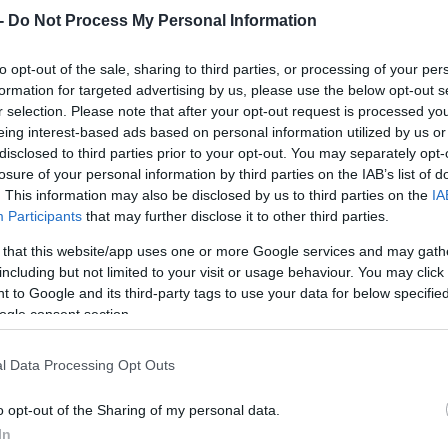
 -
Do Not Process My Personal Information
to opt-out of the sale, sharing to third parties, or processing of your per
formation for targeted advertising by us, please use the below opt-out s
r selection. Please note that after your opt-out request is processed y
eing interest-based ads based on personal information utilized by us or
disclosed to third parties prior to your opt-out. You may separately opt-
ισμό AI Act, το πρώτο ολοκληρωμένο νομικό πλ
losure of your personal information by third parties on the IAB’s list of
. This information may also be disclosed by us to third parties on the
IA
η της τεχνητής νοημοσύνης. Ο κανονισμός δεν
Participants
that may further disclose it to other third parties.
τη διαχωρίζει με βάση τον βαθμό κινδύνου: από
 that this website/app uses one or more Google services and may gath
υ κρίνονται μη αποδεκτά και απαγορεύονται
including but not limited to your visit or usage behaviour. You may click 
τάσσονται πρακτικές όπως η κοινωνική
 to Google and its third-party tags to use your data for below specifi
ogle consent section.
είς —όπως η υγεία, η εκπαίδευση και οι υποδο
ειας, ελέγχου και ασφάλειας πριν από οποιαδ
l Data Processing Opt Outs
o opt-out of the Sharing of my personal data.
θνικό δίκαιο αναμένεται
να κατατεθεί προς ψήφ
In