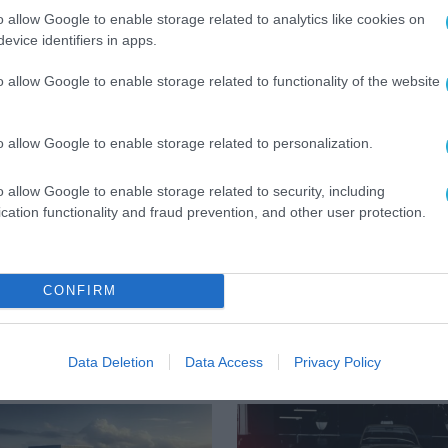
τεχνητή νοημοσύνη κινείται σε τρεις άξονες:
τη
o allow Google to enable storage related to analytics like cookies on
ό πλαίσιο, την ενεργή σύναψη διεθνών συνεργα
evice identifiers in apps.
 αιχμής, και τη δημιουργία εγχώριου
o allow Google to enable storage related to functionality of the website
. Σε αυτό το πλαίσιο εντάσσεται και μια πιο δ
ών δεδομένων και ανοιχτού κώδικα στο Δημόσιο
o allow Google to enable storage related to personalization.
οίηση της πληροφορίας και επιτάχυνση της
o allow Google to enable storage related to security, including
cation functionality and fraud prevention, and other user protection.
ΝΟΗΜΟΣΥΝΗ
CONFIRM
ENCE (AI)
Data Deletion
Data Access
Privacy Policy