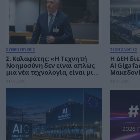
ΣΥΝΕΝΤΕΥΞΕΙΣ
ΤΕΧΝΟΛΟΓΙΕΣ
Σ. Καλαφάτης: «Η Τεχνητή
Η ΔΕΗ διε
Νοημοσύνη δεν είναι απλώς
AI Gigafa
μια νέα τεχνολογία, είναι μια
Μακεδονί
νέα βιομηχανική
ευρωπαϊκ
31.07.2026
31.07.2026
επανάσταση»
ευρώ για
Νοημοσύ