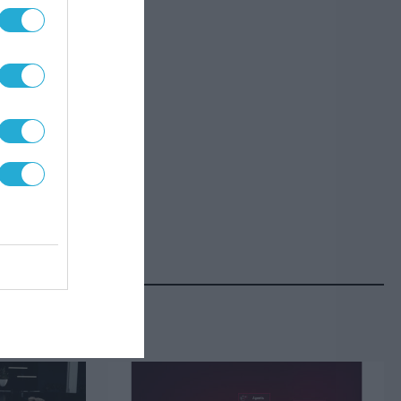
ν
σιών
ομική
, με