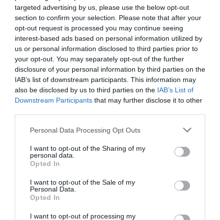
χαρούμενους.»
, αναφέρει ο
Παναγιώτης
targeted advertising by us, please use the below opt-out
section to confirm your selection. Please note that after your
Γκεζερλής, ιδρυτής της AI Academy.
opt-out request is processed you may continue seeing
interest-based ads based on personal information utilized by
TAGS:
AI ACADEMY
us or personal information disclosed to third parties prior to
your opt-out. You may separately opt-out of the further
disclosure of your personal information by third parties on the
IAB’s list of downstream participants. This information may
also be disclosed by us to third parties on the
IAB’s List of
Downstream Participants
that may further disclose it to other
third parties.
Please note that this website/app uses one or more Google
Personal Data Processing Opt Outs
services and may gather and store information including but
not limited to your visit or usage behaviour. You may click to
I want to opt-out of the Sharing of my
personal data.
grant or deny consent to Google and its third-party tags to
Opted In
use your data for below specified purposes in below Google
consent section.
I want to opt-out of the Sale of my
Personal Data.
Opted In
I want to opt-out of processing my