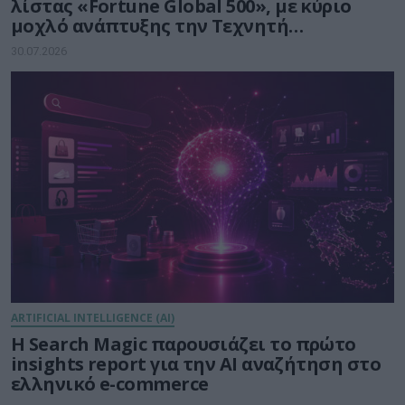
λίστας «Fortune Global 500», με κύριο
μοχλό ανάπτυξης την Τεχνητή
Νοημοσύνη
30.07.2026
ARTIFICIAL INTELLIGENCE (AI)
Η Search Magic παρουσιάζει το πρώτο
insights report για την AI αναζήτηση στο
ελληνικό e-commerce