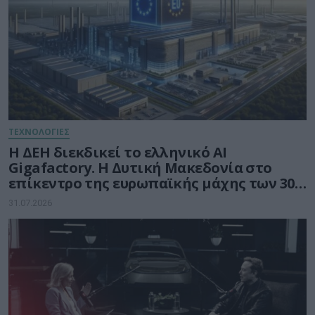
ΤΕΧΝΟΛΟΓΙΕΣ
Η ΔΕΗ διεκδικεί το ελληνικό AI
Gigafactory. Η Δυτική Μακεδονία στο
επίκεντρο της ευρωπαϊκής μάχης των 30
δισ. ευρώ για την Τεχνητή Νοημοσύνη
31.07.2026