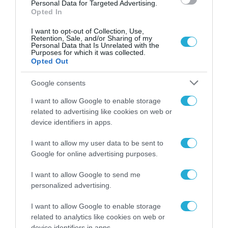
Personal Data for Targeted Advertising.
Opted In
I want to opt-out of Collection, Use,
Retention, Sale, and/or Sharing of my
Personal Data that Is Unrelated with the
Purposes for which it was collected.
Opted Out
Google consents
I want to allow Google to enable storage
related to advertising like cookies on web or
device identifiers in apps.
I want to allow my user data to be sent to
Google for online advertising purposes.
ΡΟΗ ΕΙΔΗΣΕΩΝ
I want to allow Google to send me
personalized advertising.
Το χρηματοδοτούμενο
από την ΕΕ έργο “The
I want to allow Google to enable storage
Gaming Police”
related to analytics like cookies on web or
ενισχύει την ασφάλεια
31.07.2026
device identifiers in apps.