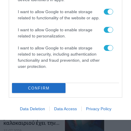
των παιδιών στο
διαδίκτυο
ΑΑΔΕ: Διευκρινίσεις
I want to allow Google to enable storage
για τα πρόστιμα σε
related to functionality of the website or app.
παραβάσεις που
αφορούν τους ΦΗΜ
I want to allow Google to enable storage
31.07.2026
related to personalization.
Σ. Καλαφάτης: «Η
I want to allow Google to enable storage
Τεχνητή Νοημοσύνη
related to security, including authentication
δεν είναι απλώς μια
functionality and fraud prevention, and other
νέα τεχνολογία, είναι
31.07.2026
μια νέα βιομηχανική
user protection.
επανάσταση»
Νέος οδηγός του ΕΚΤ
για τη χρηματοδότηση
CONFIRM
των ελληνικών
επιχειρήσεων στον
31.07.2026
χώρο της άμυνας
Data Deletion
Data Access
Privacy Policy
Η πιο ταξιδιάρικη
βαλίτσα του φετινού
καλοκαιριού έχει την
υπογραφή της Xiaomi
31.07.2026