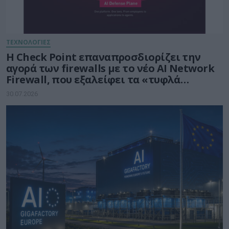
ΤΕΧΝΟΛΟΓΙΕΣ
Η Check Point επαναπροσδιορίζει την
αγορά των firewalls με το νέο AI Network
Firewall, που εξαλείφει τα «τυφλά
σημεία» της Τεχνητής Νοημοσύνης σε
30.07.2026
κάθε δίκτυο