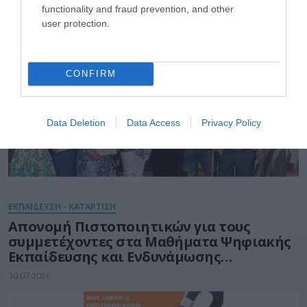
ΕΚΠΑΙΔΕΥΣΗ - ΚΑΤΑΡΤΙΣΗ
functionality and fraud prevention, and other
user protection.
CONFIRM
Data Deletion
Data Access
Privacy Policy
ΕΚΠΑΙΔΕΥΣΗ - ΚΑΤΑΡΤΙΣΗ
Απονομή Πιστοποιητικών για τους
συμμετέχοντες στα Μαθήματα Ψηφιακής
Εκπαίδευσης και Ενδυνάμωσης
Ηλικιωμένων του Δήμου Ηρακλείου
30.07.2026
Κρήτης