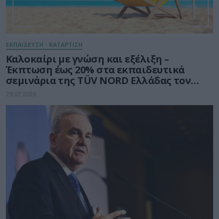
ΕΚΠΑΙΔΕΥΣΗ - ΚΑΤΑΡΤΙΣΗ
Καλοκαίρι με γνώση και εξέλιξη –
Έκπτωση έως 20% στα εκπαιδευτικά
σεμινάρια της TÜV NORD Ελλάδας τον
Αύγουστο
29.07.2026