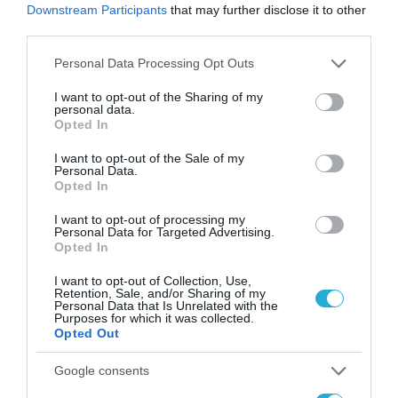
από την ΕΕ έργο “The
Downstream Participants
that may further disclose it to other
Gaming Police”
third parties.
ενισχύει την ασφάλεια
31.07.2026
των παιδιών στο
Please note that this website/app uses one or more Google
Personal Data Processing Opt Outs
διαδίκτυο
services and may gather and store information including but
ΑΑΔΕ: Διευκρινίσεις
not limited to your visit or usage behaviour. You may click to
I want to opt-out of the Sharing of my
για τα πρόστιμα σε
personal data.
grant or deny consent to Google and its third-party tags to
παραβάσεις που
Opted In
use your data for below specified purposes in below Google
αφορούν τους ΦΗΜ
31.07.2026
consent section.
I want to opt-out of the Sale of my
Personal Data.
Opted In
Σ. Καλαφάτης: «Η
Τεχνητή Νοημοσύνη
I want to opt-out of processing my
δεν είναι απλώς μια
Personal Data for Targeted Advertising.
νέα τεχνολογία, είναι
Opted In
31.07.2026
μια νέα βιομηχανική
επανάσταση»
I want to opt-out of Collection, Use,
Νέος οδηγός του ΕΚΤ
Retention, Sale, and/or Sharing of my
Personal Data that Is Unrelated with the
για τη χρηματοδότηση
Purposes for which it was collected.
των ελληνικών
Opted Out
επιχειρήσεων στον
31.07.2026
χώρο της άμυνας
Google consents
Η πιο ταξιδιάρικη