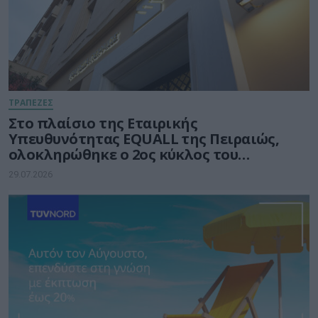
ΤΡΑΠΕΖΕΣ
Στο πλαίσιο της Εταιρικής
Υπευθυνότητας EQUALL της Πειραιώς,
ολοκληρώθηκε ο 2ος κύκλος του
προγράμματος GenAI Empowered
29.07.2026
Educators