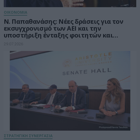
ΟΙΚΟΝΟΜΙΑ
Ν. Παπαθανάσης: Νέες δράσεις για τον
εκσυγχρονισμό των ΑΕΙ και την
υποστήριξη ένταξης φοιτητών και
φοιτητριών στην αγορά εργασίας
29.07.2026
ΣΤΡΑΤΗΓΙΚΗ ΣΥΝΕΡΓΑΣΙΑ