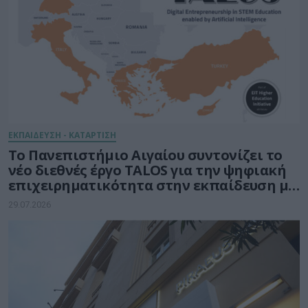
ΕΚΠΑΙΔΕΥΣΗ - ΚΑΤΑΡΤΙΣΗ
Το Πανεπιστήμιο Αιγαίου συντονίζει το
νέο διεθνές έργο TALOS για την ψηφιακή
επιχειρηματικότητα στην εκπαίδευση με
τη δύναμη της Τεχνητής Νοημοσύνης
29.07.2026