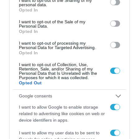
not limited to your visit or usage behaviour. You may click to
I want to opt-out of the Sharing of my
Τεχνητή Νοημοσύνη
personal data.
grant or deny consent to Google and its third-party tags to
Opted In
δεν είναι απλώς μια
use your data for below specified purposes in below Google
νέα τεχνολογία, είναι
consent section.
31.07.2026
I want to opt-out of the Sale of my
μια νέα βιομηχανική
Personal Data.
επανάσταση»
Opted In
Νέος οδηγός του ΕΚΤ
για τη χρηματοδότηση
I want to opt-out of processing my
των ελληνικών
Personal Data for Targeted Advertising.
επιχειρήσεων στον
Opted In
31.07.2026
χώρο της άμυνας
I want to opt-out of Collection, Use,
Retention, Sale, and/or Sharing of my
Η πιο ταξιδιάρικη
Personal Data that Is Unrelated with the
βαλίτσα του φετινού
Purposes for which it was collected.
καλοκαιριού έχει την
Opted Out
υπογραφή της Xiaomi
31.07.2026
Google consents
ΟΛΗ Η ΡΟΗ ΕΙΔΗΣΕΩΝ
I want to allow Google to enable storage
related to advertising like cookies on web or
device identifiers in apps.
I want to allow my user data to be sent to