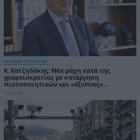
ΨΗΦΙΑΚΗ ΣΤΡΑΤΗΓΙΚΗ
Κ. Χατζηδάκης: Νέα μάχη κατά της
γραφειοκρατίας με κατάργηση
πιστοποιητικών και «έξυπνες»
διασταυρώσεις του Δημοσίου
30.07.2026