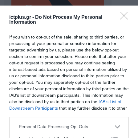
ictplus.gr -
Do Not Process My Personal
Information
If you wish to opt-out of the sale, sharing to third parties, or
processing of your personal or sensitive information for
targeted advertising by us, please use the below opt-out
ΡΟΗ ΕΙΔΗΣΕΩΝ
section to confirm your selection. Please note that after your
opt-out request is processed you may continue seeing
Το χρηματοδοτούμενο
interest-based ads based on personal information utilized by
από την ΕΕ έργο “The
us or personal information disclosed to third parties prior to
Gaming Police”
your opt-out. You may separately opt-out of the further
ενισχύει την ασφάλεια
31.07.2026
disclosure of your personal information by third parties on the
των παιδιών στο
IAB’s list of downstream participants. This information may
διαδίκτυο
ΑΑΔΕ: Διευκρινίσεις
also be disclosed by us to third parties on the
IAB’s List of
για τα πρόστιμα σε
Downstream Participants
that may further disclose it to other
παραβάσεις που
third parties.
αφορούν τους ΦΗΜ
31.07.2026
Please note that this website/app uses one or more Google
Personal Data Processing Opt Outs
services and may gather and store information including but
Σ. Καλαφάτης: «Η