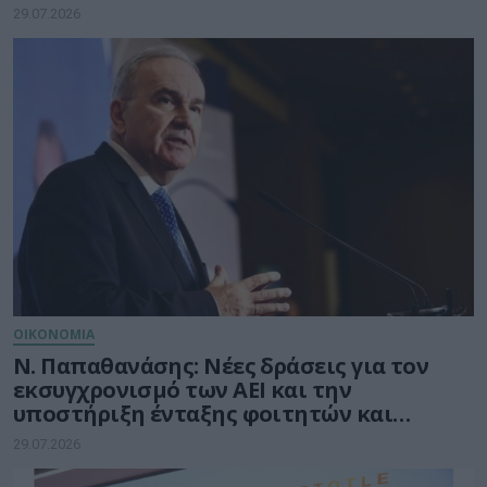
Αύγουστο
29.07.2026
ΟΙΚΟΝΟΜΙΑ
Ν. Παπαθανάσης: Νέες δράσεις για τον
εκσυγχρονισμό των ΑΕΙ και την
υποστήριξη ένταξης φοιτητών και
φοιτητριών στην αγορά εργασίας
29.07.2026