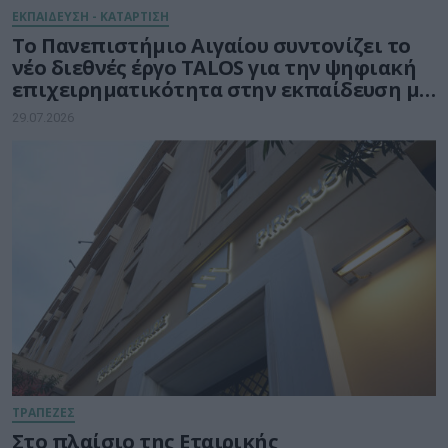
ΕΚΠΑΙΔΕΥΣΗ - ΚΑΤΑΡΤΙΣΗ
Το Πανεπιστήμιο Αιγαίου συντονίζει το
νέο διεθνές έργο TALOS για την ψηφιακή
επιχειρηματικότητα στην εκπαίδευση με
τη δύναμη της Τεχνητής Νοημοσύνης
29.07.2026
ΤΡΑΠΕΖΕΣ
Στο πλαίσιο της Εταιρικής