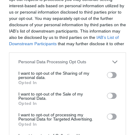
interest-based ads based on personal information utilized by
Σ. Καλαφάτης: «Η
us or personal information disclosed to third parties prior to
Τεχνητή Νοημοσύνη
your opt-out. You may separately opt-out of the further
δεν είναι απλώς μια
disclosure of your personal information by third parties on the
νέα τεχνολογία, είναι
31.07.2026
IAB’s list of downstream participants. This information may
μια νέα βιομηχανική
also be disclosed by us to third parties on the
IAB’s List of
επανάσταση»
Downstream Participants
that may further disclose it to other
Νέος οδηγός του ΕΚΤ
για τη χρηματοδότηση
third parties.
των ελληνικών
Please note that this website/app uses one or more Google
επιχειρήσεων στον
Personal Data Processing Opt Outs
31.07.2026
χώρο της άμυνας
services and may gather and store information including but
not limited to your visit or usage behaviour. You may click to
I want to opt-out of the Sharing of my
personal data.
Η πιο ταξιδιάρικη
grant or deny consent to Google and its third-party tags to
Opted In
βαλίτσα του φετινού
use your data for below specified purposes in below Google
καλοκαιριού έχει την
consent section.
I want to opt-out of the Sale of my
υπογραφή της Xiaomi
Personal Data.
31.07.2026
Opted In
ΟΛΗ Η ΡΟΗ ΕΙΔΗΣΕΩΝ
I want to opt-out of processing my
Personal Data for Targeted Advertising.
Opted In