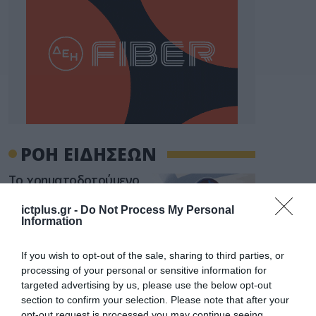
ΡΟΗ ΕΙΔΗΣΕΩΝ
Το χρηματοδοτούμενο
από την ΕΕ έργο “The
Gaming Police”
ictplus.gr -
Do Not Process My Personal
ενισχύει την ασφάλεια
Information
31.07.2026
των παιδιών στο
διαδίκτυο
If you wish to opt-out of the sale, sharing to third parties, or
ΑΑΔΕ: Διευκρινίσεις
processing of your personal or sensitive information for
για τα πρόστιμα σε
παραβάσεις που
targeted advertising by us, please use the below opt-out
αφορούν τους ΦΗΜ
section to confirm your selection. Please note that after your
31.07.2026
opt-out request is processed you may continue seeing