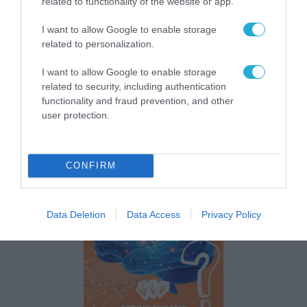
related to functionality of the website or app.
I want to allow Google to enable storage
related to personalization.
I want to allow Google to enable storage
ΕΚΠΑΙΔΕΥΣΗ - ΚΑΤΑΡΤΙΣΗ
related to security, including authentication
Απονομή Πιστοποιητικών για τους
functionality and fraud prevention, and other
συμμετέχοντες στα Μαθήματα Ψηφιακής
user protection.
Εκπαίδευσης και Ενδυνάμωσης
Ηλικιωμένων του Δήμου Ηρακλείου
30.07.2026
Κρήτης
CONFIRM
Data Deletion
Data Access
Privacy Policy