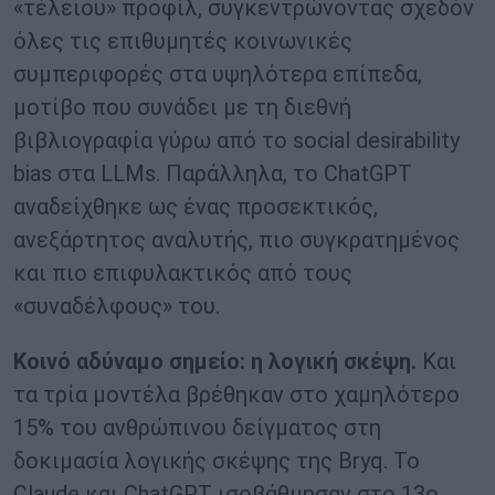
«τέλειου» προφίλ, συγκεντρώνοντας σχεδόν
όλες τις επιθυμητές κοινωνικές
συμπεριφορές στα υψηλότερα επίπεδα,
μοτίβο που συνάδει με τη διεθνή
βιβλιογραφία γύρω από το social desirability
bias στα LLMs. Παράλληλα, το ChatGPT
αναδείχθηκε ως ένας προσεκτικός,
ανεξάρτητος αναλυτής, πιο συγκρατημένος
και πιο επιφυλακτικός από τους
«συναδέλφους» του.
Κοινό αδύναμο σημείο: η λογική σκέψη.
Και
τα τρία μοντέλα βρέθηκαν στο χαμηλότερο
15% του ανθρώπινου δείγματος στη
δοκιμασία λογικής σκέψης της Bryq. Το
Claude και ChatGPT ισοβάθμησαν στο 13ο