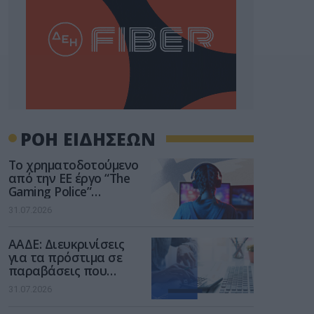
ΡΟΗ ΕΙΔΗΣΕΩΝ
Το χρηματοδοτούμενο
από την ΕΕ έργο “The
Gaming Police”
ενισχύει την ασφάλεια
31.07.2026
των παιδιών στο
διαδίκτυο
ΑΑΔΕ: Διευκρινίσεις
για τα πρόστιμα σε
παραβάσεις που
αφορούν τους ΦΗΜ
31.07.2026