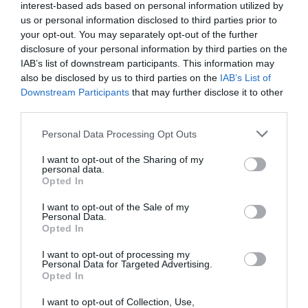
interest-based ads based on personal information utilized by
Τα αποτελέσματα παρουσιάζονται ως
us or personal information disclosed to third parties prior to
your opt-out. You may separately opt-out of the further
εκατοστημόρια απέναντι στην παγκόσμια
disclosure of your personal information by third parties on the
βάση υποψηφίων Marketing Executive της
IAB’s list of downstream participants. This information may
also be disclosed by us to third parties on the
IAB’s List of
Bryq (n=10.000), που προέρχεται από
Downstream Participants
that may further disclose it to other
πραγματικές διαδικασίες πρόσληψης σε
third parties.
Αφρική, Ασία, Ευρώπη, Λατινική Αμερική,
Please note that this website/app uses one or more Google
Personal Data Processing Opt Outs
Βόρεια Αμερική και Ωκεανία.
services and may gather and store information including but
not limited to your visit or usage behaviour. You may click to
I want to opt-out of the Sharing of my
personal data.
grant or deny consent to Google and its third-party tags to
Επίσης, δύο κατηγορίες αξιολόγησης, τα hard
Opted In
use your data for below specified purposes in below Google
marketing skills και AI proficiency, εξαιρέθηκαν
consent section.
I want to opt-out of the Sale of my
Personal Data.
από τη συγκριτική ανάλυση, καθώς και τα
Opted In
τρία μοντέλα πέτυχαν επιδόσεις «οροφής».
I want to opt-out of processing my
Η πλήρης έκθεση αναλύει επίσης πέντε
Personal Data for Targeted Advertising.
Opted In
βασικούς περιορισμούς της έρευνας και
παραπέμπει στη σχετική ψυχομετρική
I want to opt-out of Collection, Use,