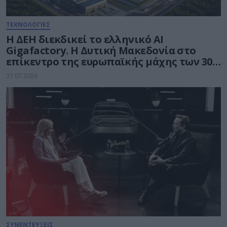
ΤΕΧΝΟΛΟΓΙΕΣ
Η ΔΕΗ διεκδικεί το ελληνικό AI
Gigafactory. Η Δυτική Μακεδονία στο
επίκεντρο της ευρωπαϊκής μάχης των 30
δισ. ευρώ για την Τεχνητή Νοημοσύνη
31.07.2026
ΣΥΝΕΝΤΕΥΞΕΙΣ