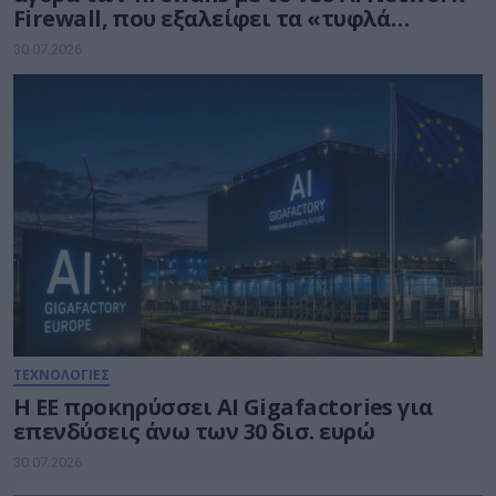
Firewall, που εξαλείφει τα «τυφλά
σημεία» της Τεχνητής Νοημοσύνης σε
30.07.2026
κάθε δίκτυο
ΤΕΧΝΟΛΟΓΙΕΣ
Η ΕΕ προκηρύσσει AI Gigafactories για
επενδύσεις άνω των 30 δισ. ευρώ
30.07.2026