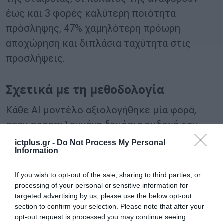
έως και 3 φορές καλύτερη ποιότητα
πρόσληψης, 47% χαμηλότερη πρόωρη
αποχώρηση και διπλάσια ταχύτητα στις
προσλήψεις.
Σχετικά με τη μεθοδολογία
Κάθε AI μοντέλο αξιολογήθηκε μία φορά,
στην προεπιλεγμένη δημόσια εκδοχή του.
Δεν χρησιμοποιήθηκαν system prompts,
ictplus.gr -
Do Not Process My Personal
Information
personas, reasoning modes ή tool integrations.
Κάθε assessment ολοκληρώθηκε σε μία
If you wish to opt-out of the sale, sharing to third parties, or
συνεδρία, ερώτηση προς ερώτηση, ακριβώς
processing of your personal or sensitive information for
targeted advertising by us, please use the below opt-out
όπως τη βιώνει ένας ανθρώπινος
section to confirm your selection. Please note that after your
υποψήφιος.
opt-out request is processed you may continue seeing