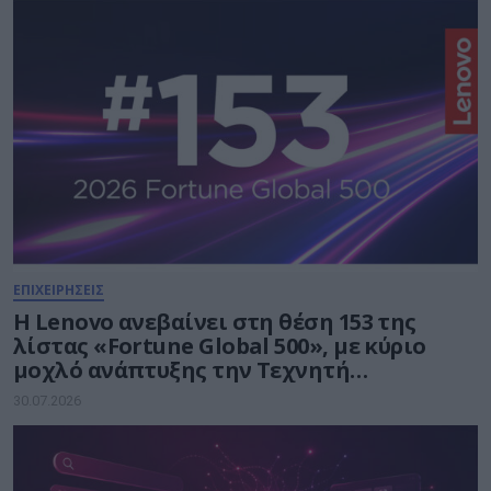
ΕΠΙΧΕΙΡΗΣΕΙΣ
Η Lenovo ανεβαίνει στη θέση 153 της
λίστας «Fortune Global 500», με κύριο
μοχλό ανάπτυξης την Τεχνητή
Νοημοσύνη
30.07.2026