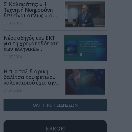
Σ. Καλαφάτης: «Η
Τεχνητή Νοημοσύνη
δεν είναι απλώς μια
νέα τεχνολογία, είναι
31.07.2026
μια νέα βιομηχανική
επανάσταση»
Νέος οδηγός του ΕΚΤ
για τη χρηματοδότηση
των ελληνικών
επιχειρήσεων στον
31.07.2026
χώρο της άμυνας
Η πιο ταξιδιάρικη
βαλίτσα του φετινού
καλοκαιριού έχει την
υπογραφή της Xiaomi
31.07.2026
ΟΛΗ Η ΡΟΗ ΕΙΔΗΣΕΩΝ