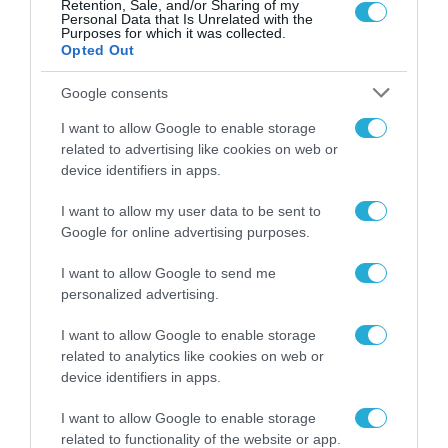
Retention, Sale, and/or Sharing of my
Personal Data that Is Unrelated with the
βιβλιογραφία για προσωπικότητα και
Purposes for which it was collected.
Opted Out
reasoning στα LLMs.
Google consents
Διαβάστε την πλήρη έρευνα
I want to allow Google to enable storage
related to advertising like cookies on web or
Η πλήρης έρευνα «
The AI Candidate
» είναι
device identifiers in apps.
διαθέσιμη δωρεάν και χωρίς εγγραφή στον
I want to allow my user data to be sent to
παρακάτω
σύνδεσμο
.
Google for online advertising purposes.
Συνοδευτικό blog summary:
I want to allow Google to send me
personalized advertising.
https://www.bryq.com/blog/ai-models-job-
I want to allow Google to enable storage
interview-the-ai-candidate
related to analytics like cookies on web or
device identifiers in apps.
TAGS:
BRYQ
I want to allow Google to enable storage
related to functionality of the website or app.