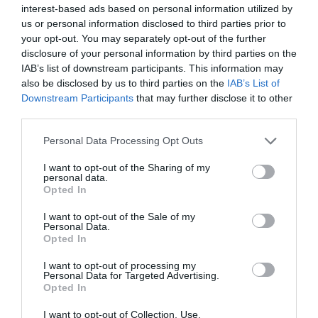
interest-based ads based on personal information utilized by
us or personal information disclosed to third parties prior to
your opt-out. You may separately opt-out of the further
disclosure of your personal information by third parties on the
IAB’s list of downstream participants. This information may
also be disclosed by us to third parties on the
IAB’s List of
Downstream Participants
that may further disclose it to other
third parties.
Please note that this website/app uses one or more Google
Personal Data Processing Opt Outs
services and may gather and store information including but
not limited to your visit or usage behaviour. You may click to
I want to opt-out of the Sharing of my
personal data.
grant or deny consent to Google and its third-party tags to
ΡΟΗ ΕΙΔΗΣΕΩΝ
Opted In
use your data for below specified purposes in below Google
consent section.
Το χρηματοδοτούμενο
I want to opt-out of the Sale of my
Personal Data.
από την ΕΕ έργο “The
Opted In
Gaming Police”
ενισχύει την ασφάλεια
31.07.2026
I want to opt-out of processing my
των παιδιών στο
Personal Data for Targeted Advertising.
διαδίκτυο
Opted In
ΑΑΔΕ: Διευκρινίσεις
για τα πρόστιμα σε
I want to opt-out of Collection, Use,