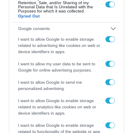
παραβάσεις που
Retention, Sale, and/or Sharing of my
Personal Data that Is Unrelated with the
αφορούν τους ΦΗΜ
Purposes for which it was collected.
31.07.2026
Opted Out
Σ. Καλαφάτης: «Η
Google consents
Τεχνητή Νοημοσύνη
δεν είναι απλώς μια
I want to allow Google to enable storage
νέα τεχνολογία, είναι
31.07.2026
related to advertising like cookies on web or
μια νέα βιομηχανική
device identifiers in apps.
επανάσταση»
Νέος οδηγός του ΕΚΤ
I want to allow my user data to be sent to
για τη χρηματοδότηση
των ελληνικών
Google for online advertising purposes.
επιχειρήσεων στον
31.07.2026
χώρο της άμυνας
I want to allow Google to send me
personalized advertising.
Η πιο ταξιδιάρικη
βαλίτσα του φετινού
I want to allow Google to enable storage
καλοκαιριού έχει την
related to analytics like cookies on web or
υπογραφή της Xiaomi
31.07.2026
device identifiers in apps.
I want to allow Google to enable storage
ΟΛΗ Η ΡΟΗ ΕΙΔΗΣΕΩΝ
related to functionality of the website or app.