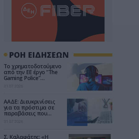
ΡΟΗ ΕΙΔΗΣΕΩΝ
Το χρηματοδοτούμενο
από την ΕΕ έργο “The
Gaming Police”
ενισχύει την ασφάλεια
31.07.2026
των παιδιών στο
διαδίκτυο
ΑΑΔΕ: Διευκρινίσεις
για τα πρόστιμα σε
παραβάσεις που
αφορούν τους ΦΗΜ
31.07.2026
Σ. Καλαφάτης: «Η