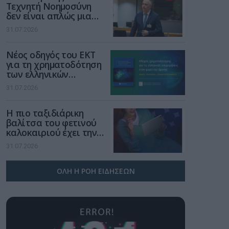
Τεχνητή Νοημοσύνη
δεν είναι απλώς μια
νέα τεχνολογία, είναι
31.07.2026
μια νέα βιομηχανική
επανάσταση»
Νέος οδηγός του ΕΚΤ
για τη χρηματοδότηση
των ελληνικών
επιχειρήσεων στον
31.07.2026
χώρο της άμυνας
Η πιο ταξιδιάρικη
βαλίτσα του φετινού
καλοκαιριού έχει την
υπογραφή της Xiaomi
31.07.2026
ΟΛΗ Η ΡΟΗ ΕΙΔΗΣΕΩΝ