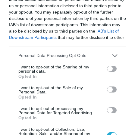
προσοχή.
us or personal information disclosed to third parties prior to
your opt-out. You may separately opt-out of the further
disclosure of your personal information by third parties on the
Συνδυάζοντας σχεδιασμό εμπνευσμένο από
IAB’s list of downstream participants. This information may
έργα τέχνης, προηγμένη τεχνολογία QD-Mini
also be disclosed by us to third parties on the
IAB’s List of
LED και έξυπνες λειτουργίες
Downstream Participants
that may further disclose it to other
third parties.
προσαρμοσμένες στις ανάγκες της
Please note that this website/app uses one or more Google
καθημερινότητας, η TCL επαναπροσδιορίζει
Personal Data Processing Opt Outs
services and may gather and store information including but
τις δυνατότητες και τον ρόλο της
not limited to your visit or usage behaviour. You may click to
I want to opt-out of the Sharing of my
personal data.
μεγαλύτερης οθόνης του σπιτιού.
grant or deny consent to Google and its third-party tags to
Opted In
use your data for below specified purposes in below Google
consent section.
I want to opt-out of the Sale of my
Η TCL A400 Pro NXTVISION διατίθεται σε
Personal Data.
πέντε διαστάσεις οθόνης: 55″, 65″, 75″, 85″ και
Opted In
98″.
I want to opt-out of processing my
Personal Data for Targeted Advertising.
Opted In
[1]
Η επιδαπέδια βάση με ροδάκια διατίθεται
I want to opt-out of Collection, Use,
ξεχωριστά. Η διαθεσιμότητα ενδέχεται να
Retention, Sale, and/or Sharing of my