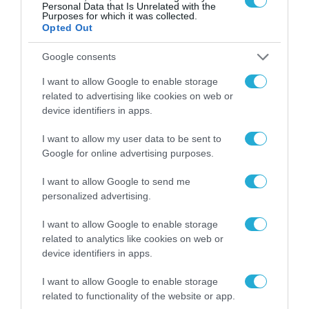
Personal Data that Is Unrelated with the
διαφέρει ανά περιοχή.
Purposes for which it was collected.
Opted Out
– Τα παρελκόμενα που περιλαμβάνονται στη
Google consents
συσκευασία ενδέχεται να διαφέρουν ανά
I want to allow Google to enable storage
περιοχή και παρτίδα παραγωγής. Ανατρέξτε
related to advertising like cookies on web or
στα περιεχόμενα της συσκευασίας του
device identifiers in apps.
προϊόντος.
I want to allow my user data to be sent to
Google for online advertising purposes.
– Η εμφάνιση της επιτοίχιας εγκατάστασης
I want to allow Google to send me
ενδέχεται να διαφέρει, ανάλογα με τον τρόπο
personalized advertising.
τοποθέτησης και τα χαρακτηριστικά του
τοίχου.
I want to allow Google to enable storage
related to analytics like cookies on web or
device identifiers in apps.
TAGS:
TCL
TCL A400 PRO NXTVISION
I want to allow Google to enable storage
related to functionality of the website or app.