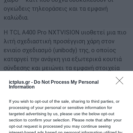
ογκώδεις τηλεοράσεις και τα εμφανή
καλώδια.
Η TCL A400 Pro NXTVISION υιοθετεί μια πιο
λιτή σχεδιαστική προσέγγιση χάρη στον
ενιαίο σχεδιασμό (unibody) της, ο οποίος
καταργεί την ανάγκη για εξωτερικά κουτιά
σύνδεσης και μειώνει τα εμφανή στοιχεία
γύρω από την τηλεόραση, συμβάλλοντας σε
ictplus.gr -
Do Not Process My Personal
1
έναν πιο κομψό και τακτοποιημένο χώρο.
Information
Το αποτέλεσμα είναι μια πιο λιτή και
If you wish to opt-out of the sale, sharing to third parties, or
processing of your personal or sensitive information for
καλαίσθητη εγκατάσταση, που επιτρέπει
targeted advertising by us, please use the below opt-out
στους χρήστες να απολαμβάνουν τον χώρο
section to confirm your selection. Please note that after your
opt-out request is processed you may continue seeing
τους χωρίς η τεχνολογία να αποσπά την
interest-based ads based on personal information utilized by