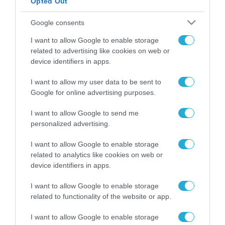
Opted Out
ΡΟΗ ΕΙΔΗΣΕΩΝ
Google consents
Το χρηματοδοτούμενο
I want to allow Google to enable storage
από την ΕΕ έργο “The
related to advertising like cookies on web or
Gaming Police”
device identifiers in apps.
ενισχύει την ασφάλεια
31.07.2026
των παιδιών στο
I want to allow my user data to be sent to
διαδίκτυο
Google for online advertising purposes.
ΑΑΔΕ: Διευκρινίσεις
για τα πρόστιμα σε
παραβάσεις που
I want to allow Google to send me
αφορούν τους ΦΗΜ
personalized advertising.
31.07.2026
I want to allow Google to enable storage
Σ. Καλαφάτης: «Η
related to analytics like cookies on web or
Τεχνητή Νοημοσύνη
device identifiers in apps.
δεν είναι απλώς μια
νέα τεχνολογία, είναι
31.07.2026
I want to allow Google to enable storage
μια νέα βιομηχανική
related to functionality of the website or app.
επανάσταση»
Νέος οδηγός του ΕΚΤ
I want to allow Google to enable storage
για τη χρηματοδότηση