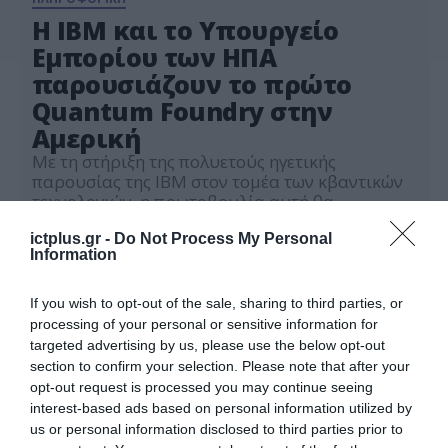
Η IBM και το Υπουργείο
Εμπορίου των ΗΠΑ
παρουσιάζουν το πρώτο
Quantum Foundry στην
Αμερική
Με τη στήριξη της πολυετούς ηγετικής
παρουσίας της IBM στον τομέα των κβαντικών
τεχνολογιών, η πρωτοβουλία αυτή θα
επιταχύνει την αμερικανική καινοτομία στον
26.05.2026
κβαντικό υπολογισμό και θα επιτρέψει την
ictplus.gr -
Do Not Process My Personal
Information
παραγωγή προηγμένων κβαντικών wafers για
ένα ευρύ φάσμα εταιρειών.
If you wish to opt-out of the sale, sharing to third parties, or
processing of your personal or sensitive information for
targeted advertising by us, please use the below opt-out
section to confirm your selection. Please note that after your
opt-out request is processed you may continue seeing
interest-based ads based on personal information utilized by
us or personal information disclosed to third parties prior to