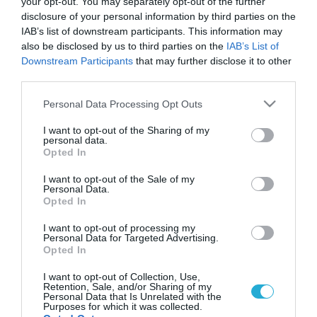
your opt-out. You may separately opt-out of the further
disclosure of your personal information by third parties on the
IAB’s list of downstream participants. This information may
also be disclosed by us to third parties on the
IAB’s List of
Downstream Participants
that may further disclose it to other
third parties.
Please note that this website/app uses one or more Google
Personal Data Processing Opt Outs
services and may gather and store information including but
not limited to your visit or usage behaviour. You may click to
I want to opt-out of the Sharing of my
personal data.
grant or deny consent to Google and its third-party tags to
Opted In
use your data for below specified purposes in below Google
consent section.
I want to opt-out of the Sale of my
Personal Data.
Opted In
I want to opt-out of processing my
Personal Data for Targeted Advertising.
Opted In
I want to opt-out of Collection, Use,
Retention, Sale, and/or Sharing of my
Personal Data that Is Unrelated with the
Purposes for which it was collected.