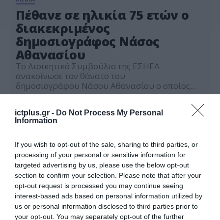
Πέθανε σε ηλικία 75 ετών ο
διακεκριμένος
δημοσιογράφος Νάσος
Αθανασίου
Το Διοικητικό Συμβούλιο της ΕΣΗΕΑ
ανακοίνωσε τον θάνατο του
δημοσιογράφου Νάσου Αθανασίου ο οποίος
έφυγε από τη ζωή σε ηλικία 75 ετών μετά από
02.06.2026
μεγάλη μάχη με σοβαρή ασθένεια. Ο Νάσος
ictplus.gr -
Do Not Process My Personal
Αθανασίου συνεργάστηκε στενά με τον Γιώργο
Information
Παπαδάκη και τη Σεμίνα Διγενή στην
παρουσίαση της ενημερωτικής
εκπομπής «Τρεις στον αέρα» ενώ με την έλευση
If you wish to opt-out of the sale, sharing to third parties, or
της ιδιωτικής τηλεόρασης συνεργάστηκε με […]
processing of your personal or sensitive information for
targeted advertising by us, please use the below opt-out
section to confirm your selection. Please note that after your
opt-out request is processed you may continue seeing
interest-based ads based on personal information utilized by
us or personal information disclosed to third parties prior to
your opt-out. You may separately opt-out of the further