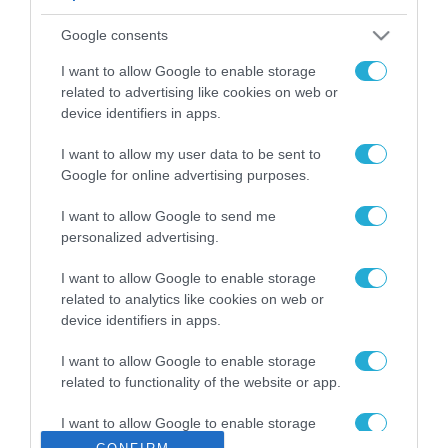
ΡΟΗ ΕΙΔΗΣΕΩΝ
Google consents
Το χρηματοδοτούμενο
από την ΕΕ έργο “The
I want to allow Google to enable storage
Gaming Police”
related to advertising like cookies on web or
ενισχύει την ασφάλεια
device identifiers in apps.
31.07.2026
των παιδιών στο
διαδίκτυο
I want to allow my user data to be sent to
ΑΑΔΕ: Διευκρινίσεις
Google for online advertising purposes.
για τα πρόστιμα σε
παραβάσεις που
I want to allow Google to send me
αφορούν τους ΦΗΜ
31.07.2026
personalized advertising.
Σ. Καλαφάτης: «Η
I want to allow Google to enable storage
Τεχνητή Νοημοσύνη
related to analytics like cookies on web or
δεν είναι απλώς μια
device identifiers in apps.
νέα τεχνολογία, είναι
31.07.2026
μια νέα βιομηχανική
I want to allow Google to enable storage
επανάσταση»
related to functionality of the website or app.
Νέος οδηγός του ΕΚΤ
για τη χρηματοδότηση
I want to allow Google to enable storage
των ελληνικών
related to personalization.