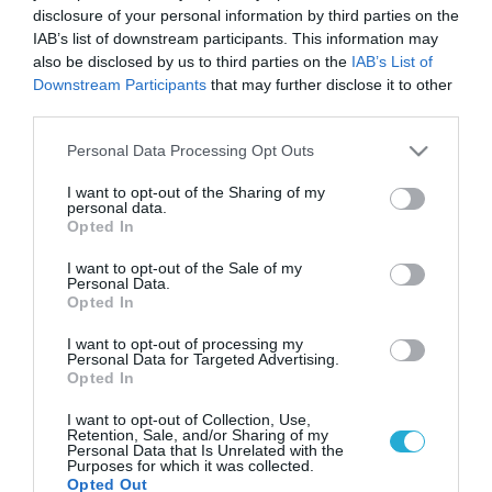
disclosure of your personal information by third parties on the
IAB’s list of downstream participants. This information may
also be disclosed by us to third parties on the
IAB’s List of
Downstream Participants
that may further disclose it to other
third parties.
Please note that this website/app uses one or more Google
Personal Data Processing Opt Outs
services and may gather and store information including but
not limited to your visit or usage behaviour. You may click to
I want to opt-out of the Sharing of my
personal data.
grant or deny consent to Google and its third-party tags to
Opted In
use your data for below specified purposes in below Google
consent section.
I want to opt-out of the Sale of my
Personal Data.
Opted In
I want to opt-out of processing my
Personal Data for Targeted Advertising.
Opted In
I want to opt-out of Collection, Use,
Retention, Sale, and/or Sharing of my
Personal Data that Is Unrelated with the
Purposes for which it was collected.
Opted Out