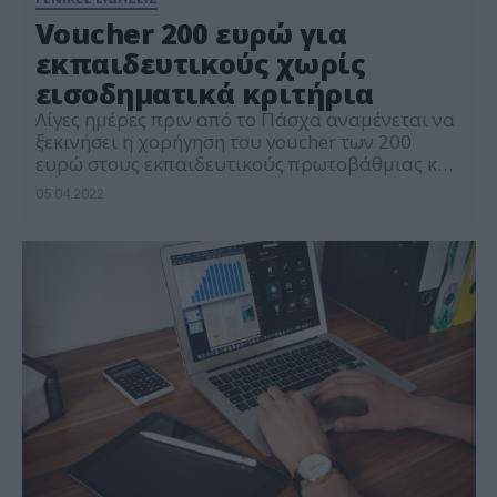
Voucher 200 ευρώ για
εκπαιδευτικούς χωρίς
εισοδηματικά κριτήρια
Λίγες ημέρες πριν από το Πάσχα αναμένεται να
ξεκινήσει η χορήγηση του voucher των 200
ευρώ στους εκπαιδευτικούς πρωτοβάθμιας και
δευτεροβάθμιας εκπαίδευσης, για την αγορά
05.04.2022
τεχνολογικού εξοπλισμού. Το υπουργείο
Παιδείας με τα συναρμόδια υπουργεία
Οικονομικών, Εργασίας και Ψηφιακής
Διακυβέρνησης, ετοιμάζουν την σχετική Κοινή
Υπουργική Απόφαση με την οποία θα ορίζονται
οι προϋποθέσεις, τα κριτήρια, οι […]