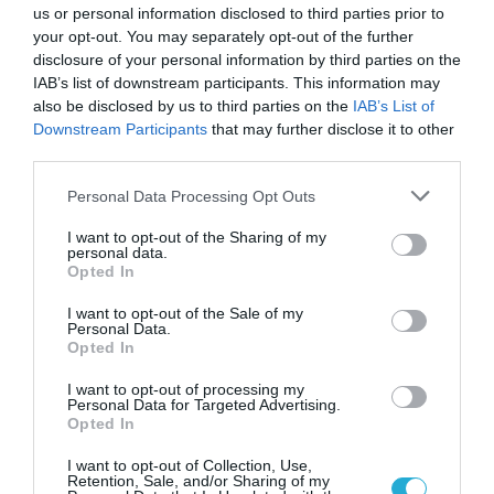
πολίτες το voucher των 200 ευρώ
us or personal information disclosed to third parties prior to
your opt-out. You may separately opt-out of the further
– Δικαιούχοι και κριτήρια
disclosure of your personal information by third parties on the
01.04.2021
IAB’s list of downstream participants. This information may
also be disclosed by us to third parties on the
IAB’s List of
Downstream Participants
that may further disclose it to other
third parties.
Please note that this website/app uses one or more Google
Personal Data Processing Opt Outs
services and may gather and store information including but
not limited to your visit or usage behaviour. You may click to
I want to opt-out of the Sharing of my
personal data.
grant or deny consent to Google and its third-party tags to
Opted In
use your data for below specified purposes in below Google
consent section.
I want to opt-out of the Sale of my
Personal Data.
Opted In
I want to opt-out of processing my
ΠΑΠΑΓΑΛΛΟΣ
Personal Data for Targeted Advertising.
Ποια πανδημία και ποια Astra
Opted In
Zeneca; Εδώ μιλάμε για ένα
I want to opt-out of Collection, Use,
Retention, Sale, and/or Sharing of my
μύριο τεμάχια και «δουλίτσες»