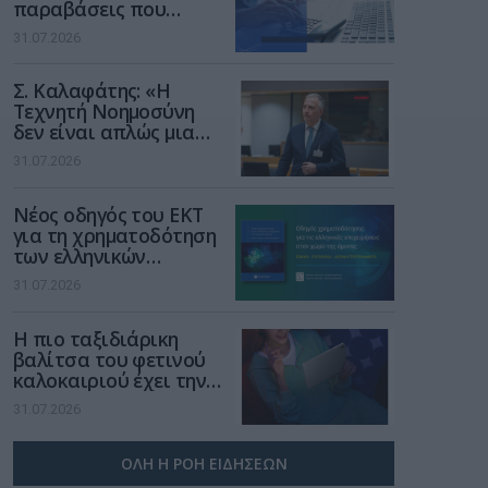
παραβάσεις που
αφορούν τους ΦΗΜ
31.07.2026
Σ. Καλαφάτης: «Η
Τεχνητή Νοημοσύνη
δεν είναι απλώς μια
νέα τεχνολογία, είναι
31.07.2026
μια νέα βιομηχανική
επανάσταση»
Νέος οδηγός του ΕΚΤ
για τη χρηματοδότηση
των ελληνικών
επιχειρήσεων στον
31.07.2026
χώρο της άμυνας
Η πιο ταξιδιάρικη
βαλίτσα του φετινού
καλοκαιριού έχει την
υπογραφή της Xiaomi
31.07.2026
ΟΛΗ Η ΡΟΗ ΕΙΔΗΣΕΩΝ