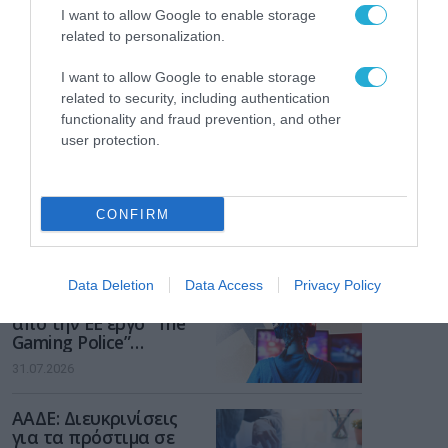
I want to allow Google to enable storage
related to personalization.
I want to allow Google to enable storage
related to security, including authentication
functionality and fraud prevention, and other
user protection.
CONFIRM
ΡΟΗ ΕΙΔΗΣΕΩΝ
Data Deletion
Data Access
Privacy Policy
Το χρηματοδοτούμενο
από την ΕΕ έργο “The
Gaming Police”
ενισχύει την ασφάλεια
31.07.2026
των παιδιών στο
διαδίκτυο
ΑΑΔΕ: Διευκρινίσεις
για τα πρόστιμα σε