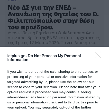
Νέο ΔΣ για την ΕΝΕΔ –
Ανανέωση της θητείας του Θ.
Φιλιππόπουλου στην θέση
του προέδρου.
Ανανεώθηκε η θητεία του Θ. Φιλιππόπουλου
στην προεδρεία της ΕΝΕΔ κατά τις αρχαιρεσίες
της Τρίτης 12 Μαΐου 2026. Το νέο Διοικητικό
Συμβούλιο είναι 6μελές και αποτελείται από
15.05.2026
τους: Πρόεδρος: Θεοχάρης Φιλιππόπουλος
ictplus.gr -
Do Not Process My Personal
(ATTICA MEDIA GROUP) Αντιπρόεδρος:
Information
Δημήτρης Ηλιόπουλος (ΑΘΗΝΟΡΑΜΑ) Γενικός
Γραμματέας: Γιώργος Δήμας (ALTER EGO)
Ταμίας: Παναγιώτης Γεωργόπουλος (LIQUID
If you wish to opt-out of the sale, sharing to third parties, or
MEDIA) Μέλος: Marco Struecker (ANTENNA)
processing of your personal or sensitive information for
Μέλος: Σμαρώ […]
targeted advertising by us, please use the below opt-out
section to confirm your selection. Please note that after your
opt-out request is processed you may continue seeing
interest-based ads based on personal information utilized by
us or personal information disclosed to third parties prior to
your opt-out. You may separately opt-out of the further