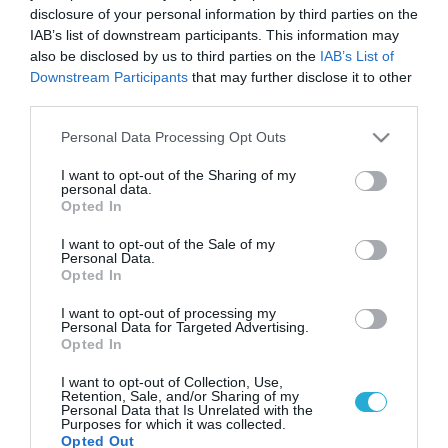
disclosure of your personal information by third parties on the
IAB’s list of downstream participants. This information may
also be disclosed by us to third parties on the
IAB’s List of
Downstream Participants
that may further disclose it to other
third parties.
Please note that this website/app uses one or more Google
Personal Data Processing Opt Outs
services and may gather and store information including but
not limited to your visit or usage behaviour. You may click to
I want to opt-out of the Sharing of my
personal data.
grant or deny consent to Google and its third-party tags to
Opted In
use your data for below specified purposes in below Google
consent section.
I want to opt-out of the Sale of my
Personal Data.
Opted In
I want to opt-out of processing my
Personal Data for Targeted Advertising.
Opted In
I want to opt-out of Collection, Use,
Retention, Sale, and/or Sharing of my
Personal Data that Is Unrelated with the
Purposes for which it was collected.
Opted Out