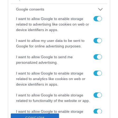
ΡΟΗ ΕΙΔΗΣΕΩΝ
Google consents
Το χρηματοδοτούμενο
από την ΕΕ έργο “The
I want to allow Google to enable storage
Gaming Police”
related to advertising like cookies on web or
ενισχύει την ασφάλεια
device identifiers in apps.
31.07.2026
των παιδιών στο
διαδίκτυο
I want to allow my user data to be sent to
ΑΑΔΕ: Διευκρινίσεις
Google for online advertising purposes.
για τα πρόστιμα σε
παραβάσεις που
I want to allow Google to send me
αφορούν τους ΦΗΜ
31.07.2026
personalized advertising.
Σ. Καλαφάτης: «Η
I want to allow Google to enable storage
Τεχνητή Νοημοσύνη
related to analytics like cookies on web or
δεν είναι απλώς μια
device identifiers in apps.
νέα τεχνολογία, είναι
31.07.2026
μια νέα βιομηχανική
I want to allow Google to enable storage
επανάσταση»
related to functionality of the website or app.
Νέος οδηγός του ΕΚΤ
για τη χρηματοδότηση
I want to allow Google to enable storage
των ελληνικών
related to personalization.