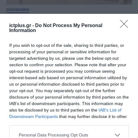
ΟΙΚΟΝΟΜΙΑ
Καταργείται το Τέλος
Χαρτοσήμου σε πάνω από 600
ictplus.gr -
Do Not Process My Personal
Information
συναλλαγές – Το νέο πλαίσιο για
το Ψηφιακό Τέλος Συναλλαγής
If you wish to opt-out of the sale, sharing to third parties, or
03.07.2024
processing of your personal or sensitive information for
targeted advertising by us, please use the below opt-out
section to confirm your selection. Please note that after your
opt-out request is processed you may continue seeing
interest-based ads based on personal information utilized by
us or personal information disclosed to third parties prior to
your opt-out. You may separately opt-out of the further
disclosure of your personal information by third parties on the
IAB’s list of downstream participants. This information may
also be disclosed by us to third parties on the
IAB’s List of
Downstream Participants
that may further disclose it to other
third parties.
ΨΗΦΙΑΚΟΣ ΜΕΤΑΣΧΗΜΑΤΙΣΜΟΣ
Please note that this website/app uses one or more Google
Personal Data Processing Opt Outs