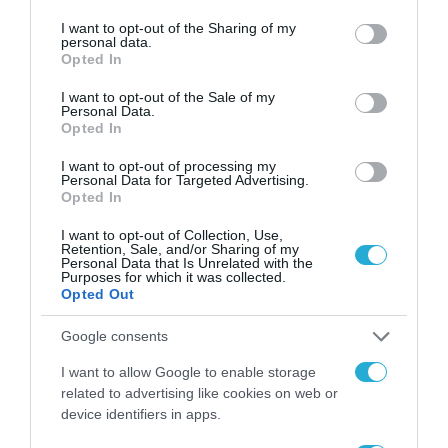
services and may gather and store information including but
Έρχεται το Ψηφιακό Τέλος
not limited to your visit or usage behaviour. You may click to
I want to opt-out of the Sharing of my
Συναλλαγών – Τίτλοι τέλους για
personal data.
grant or deny consent to Google and its third-party tags to
Opted In
το χαρτόσημο
use your data for below specified purposes in below Google
consent section.
I want to opt-out of the Sale of my
02.07.2024
Personal Data.
Opted In
I want to opt-out of processing my
Personal Data for Targeted Advertising.
Opted In
I want to opt-out of Collection, Use,
Retention, Sale, and/or Sharing of my
Personal Data that Is Unrelated with the
Purposes for which it was collected.
Opted Out
Google consents
I want to allow Google to enable storage
related to advertising like cookies on web or
device identifiers in apps.