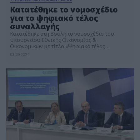
Κατατέθηκε το νομοσχέδιο
για το ψηφιακό τέλος
συναλλαγής
Κατατέθηκε στη Βουλή το νομοσχέδιο του
υπουργείου Εθνικής Οικονομίας &
Οικονομικών με τίτλο «Ψηφιακό τέλος
συναλλαγής και άλλες διατάξεις», που έχει ως
03.09.2024
σκοπό την «αντικατάσταση του τέλους
χαρτοσήμου με φόρο επί των συναλλαγών».
Περιλαμβάνονται επίσης διατάξεις σύμφωνα
με τις οποίες: -προβλέπεται για το έτος 2025 και
εφεξής η εφαρμογή μηδενικού συντελεστή
ειδικού φόρου κατανάλωσης (ΕΦΚ) […]