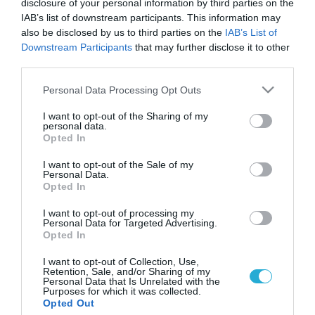
disclosure of your personal information by third parties on the
IAB’s list of downstream participants. This information may
also be disclosed by us to third parties on the
IAB’s List of
Downstream Participants
that may further disclose it to other
third parties.
Please note that this website/app uses one or more Google
Personal Data Processing Opt Outs
services and may gather and store information including but
not limited to your visit or usage behaviour. You may click to
I want to opt-out of the Sharing of my
personal data.
grant or deny consent to Google and its third-party tags to
Opted In
use your data for below specified purposes in below Google
consent section.
I want to opt-out of the Sale of my
Personal Data.
Opted In
I want to opt-out of processing my
Personal Data for Targeted Advertising.
Opted In
I want to opt-out of Collection, Use,
Retention, Sale, and/or Sharing of my
Personal Data that Is Unrelated with the
Purposes for which it was collected.
ΡΟΗ ΕΙΔΗΣΕΩΝ
Opted Out