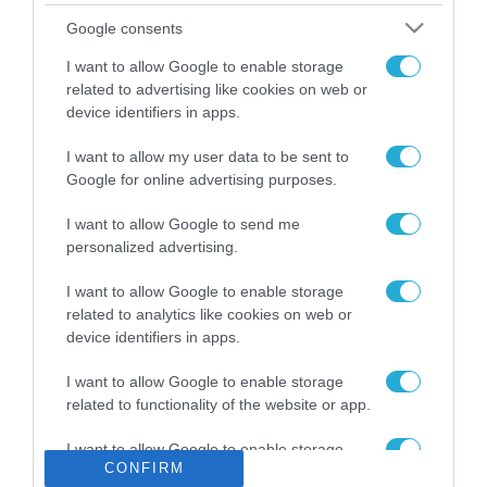
Το χρηματοδοτούμενο
Google consents
από την ΕΕ έργο “The
Gaming Police”
I want to allow Google to enable storage
ενισχύει την ασφάλεια
related to advertising like cookies on web or
31.07.2026
των παιδιών στο
device identifiers in apps.
διαδίκτυο
ΑΑΔΕ: Διευκρινίσεις
I want to allow my user data to be sent to
για τα πρόστιμα σε
Google for online advertising purposes.
παραβάσεις που
αφορούν τους ΦΗΜ
31.07.2026
I want to allow Google to send me
personalized advertising.
Σ. Καλαφάτης: «Η
Τεχνητή Νοημοσύνη
I want to allow Google to enable storage
δεν είναι απλώς μια
related to analytics like cookies on web or
νέα τεχνολογία, είναι
device identifiers in apps.
31.07.2026
μια νέα βιομηχανική
επανάσταση»
I want to allow Google to enable storage
Νέος οδηγός του ΕΚΤ
related to functionality of the website or app.
για τη χρηματοδότηση
των ελληνικών
I want to allow Google to enable storage
επιχειρήσεων στον
31.07.2026
CONFIRM
related to personalization.
χώρο της άμυνας