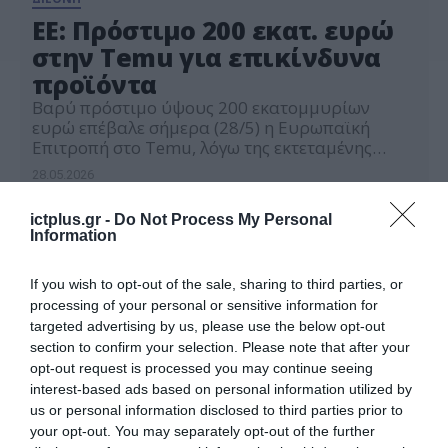
ΕΕ: Πρόστιμο 200 εκατ. ευρώ
στην Temu για επικίνδυνα
προϊόντα
Βαρύ πρόστιμο ύψους 200 εκατομμυρίων
ευρώ επέβαλε σήμερα (28/5) η Ευρωπαϊκή
Επιτροπή στο Temu, λόγω της εκτεταμένης
κυκλοφορίας επικίνδυνων βρεφικών ειδών και
28.05.2026
ελαττωματικών φορτιστών στην πλατφόρμα. Η
εταιρεία κρίθηκε ένοχη για ολιγωρία, καθώς δεν
ictplus.gr -
Do Not Process My Personal
προχώρησε σε ουσιαστικό εντοπισμό και
Information
ανάλυση των συστημικών κινδύνων που κρύβει
η πλατφόρμα της, επιτρέποντας την
κυκλοφορία παράνομων προϊόντων που
If you wish to opt-out of the sale, sharing to third parties, or
βάζουν […]
processing of your personal or sensitive information for
targeted advertising by us, please use the below opt-out
section to confirm your selection. Please note that after your
opt-out request is processed you may continue seeing
interest-based ads based on personal information utilized by
us or personal information disclosed to third parties prior to
your opt-out. You may separately opt-out of the further