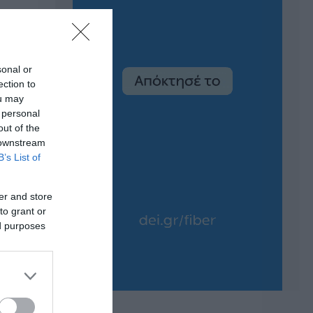
sonal or
ection to
ou may
 personal
out of the
 downstream
B’s List of
er and store
to grant or
ed purposes