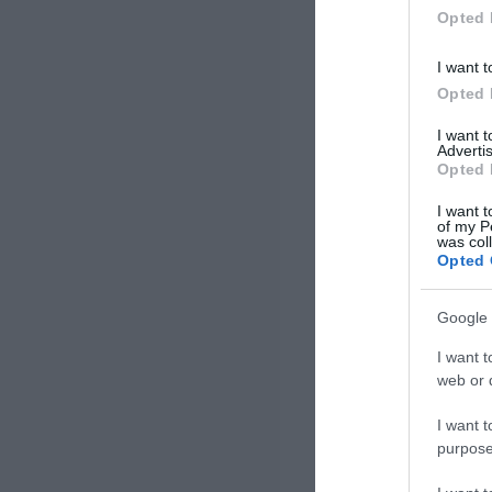
Opted 
I want t
Opted 
I want 
Advertis
Opted 
I want t
of my P
was col
Opted 
Google 
I want t
web or d
I want t
purpose