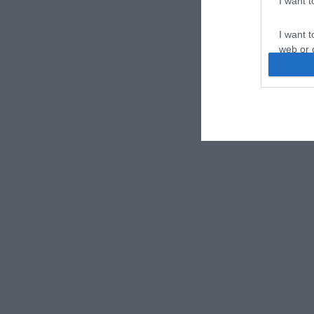
I want 
I want t
web or d
I want t
or app.
I want t
I want t
authenti