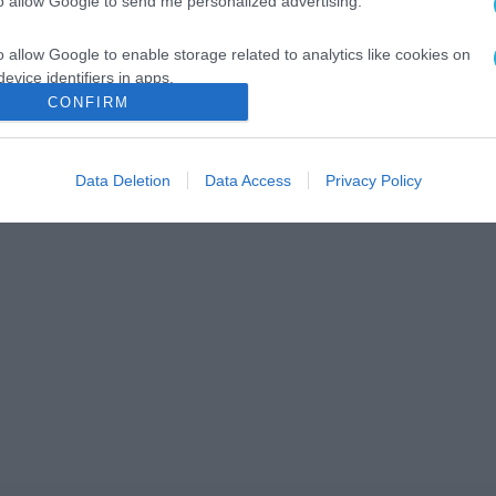
to allow Google to send me personalized advertising.
o allow Google to enable storage related to analytics like cookies on
evice identifiers in apps.
CONFIRM
o allow Google to enable storage related to functionality of the website
Data Deletion
Data Access
Privacy Policy
o allow Google to enable storage related to personalization.
o allow Google to enable storage related to security, including
cation functionality and fraud prevention, and other user protection.