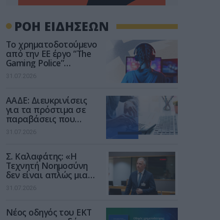
ΡΟΗ ΕΙΔΗΣΕΩΝ
Το χρηματοδοτούμενο
από την ΕΕ έργο “The
Gaming Police”
ενισχύει την ασφάλεια
31.07.2026
των παιδιών στο
διαδίκτυο
ΑΑΔΕ: Διευκρινίσεις
για τα πρόστιμα σε
παραβάσεις που
αφορούν τους ΦΗΜ
31.07.2026
Σ. Καλαφάτης: «Η
Τεχνητή Νοημοσύνη
δεν είναι απλώς μια
νέα τεχνολογία, είναι
31.07.2026
μια νέα βιομηχανική
επανάσταση»
Νέος οδηγός του ΕΚΤ