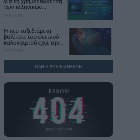
για τη χρηματοδότηση
των ελληνικών
επιχειρήσεων στον
31.07.2026
χώρο της άμυνας
Η πιο ταξιδιάρικη
βαλίτσα του φετινού
καλοκαιριού έχει την
υπογραφή της Xiaomi
31.07.2026
ΟΛΗ Η ΡΟΗ ΕΙΔΗΣΕΩΝ