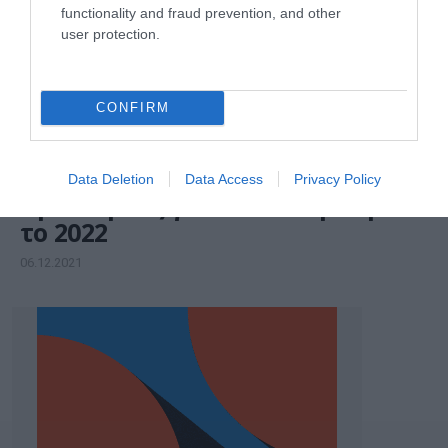
functionality and fraud prevention, and other
user protection.
CONFIRM
ΕΠΙΧΕΙΡΗΣΕΙΣ
Τιμές και e-commerce οι νέες
Data Deletion
Data Access
Privacy Policy
προκλήσεις για το λιανεμπόριο
το 2022
06.12.2021