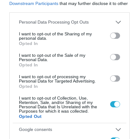
Downstream Participants
that may further disclose it to other
third parties.
Please note that this website/app uses one or more Google
Personal Data Processing Opt Outs
services and may gather and store information including but
not limited to your visit or usage behaviour. You may click to
I want to opt-out of the Sharing of my
personal data.
grant or deny consent to Google and its third-party tags to
Opted In
use your data for below specified purposes in below Google
consent section.
I want to opt-out of the Sale of my
Personal Data.
Opted In
ΤΕΧΝΟΛΟΓΙΕΣ
I want to opt-out of processing my
Personal Data for Targeted Advertising.
Black Friday & Cyber Monday:
Opted In
Συμβουλές για ασφαλείς online
I want to opt-out of Collection, Use,
αγορές
Retention, Sale, and/or Sharing of my
Personal Data that Is Unrelated with the
23.11.2022
Purposes for which it was collected.
Opted Out
Google consents