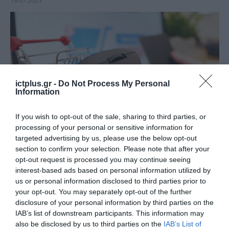
19.07.2023
ictplus.gr -
Do Not Process My Personal
Information
If you wish to opt-out of the sale, sharing to third parties, or
processing of your personal or sensitive information for
targeted advertising by us, please use the below opt-out
ΠΡΟΪΟΝΤΑ-ΥΠΗΡΕΣΙΕΣ
section to confirm your selection. Please note that after your
Στα ψηφιακά πορτοφόλια
opt-out request is processed you may continue seeing
interest-based ads based on personal information utilized by
στρέφονται οι Έλληνες
us or personal information disclosed to third parties prior to
καταναλωτές για τις online
your opt-out. You may separately opt-out of the further
αγορές τους
disclosure of your personal information by third parties on the
03.04.2023
IAB’s list of downstream participants. This information may
also be disclosed by us to third parties on the
IAB’s List of