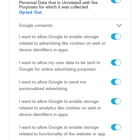
Τεχνητή Νοημοσύνη
Personal Data that Is Unrelated with the
Purposes for which it was collected.
δεν είναι απλώς μια
Opted Out
νέα τεχνολογία, είναι
31.07.2026
μια νέα βιομηχανική
Google consents
επανάσταση»
Νέος οδηγός του ΕΚΤ
I want to allow Google to enable storage
για τη χρηματοδότηση
related to advertising like cookies on web or
των ελληνικών
επιχειρήσεων στον
device identifiers in apps.
31.07.2026
χώρο της άμυνας
I want to allow my user data to be sent to
Η πιο ταξιδιάρικη
Google for online advertising purposes.
βαλίτσα του φετινού
καλοκαιριού έχει την
I want to allow Google to send me
υπογραφή της Xiaomi
personalized advertising.
31.07.2026
I want to allow Google to enable storage
ΟΛΗ Η ΡΟΗ ΕΙΔΗΣΕΩΝ
related to analytics like cookies on web or
device identifiers in apps.
I want to allow Google to enable storage
related to functionality of the website or app.