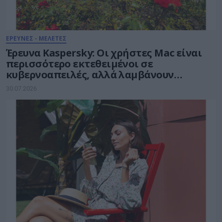
ΕΡΕΥΝΕΣ - ΜΕΛΕΤΕΣ
Έρευνα Kaspersky: Οι χρήστες Mac είναι
περισσότερο εκτεθειμένοι σε
κυβερνοαπειλές, αλλά λαμβάνουν
λιγότερα μέτρα προστασίας
30.07.2026