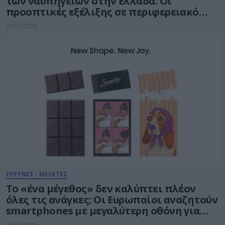
των ναυπηγείων στην Ελλάδα: Οι
προοπτικές εξέλιξης σε περιφερειακό
ναυπηγοεπισκευαστικό κόμβο
28.07.2026
ΕΡΕΥΝΕΣ - ΜΕΛΕΤΕΣ
Το «ένα μέγεθος» δεν καλύπτει πλέον
όλες τις ανάγκες: Οι Ευρωπαίοι αναζητούν
smartphones με μεγαλύτερη οθόνη για
την ολοκλήρωση πολύπλοκων εργασιών
28.07.2026