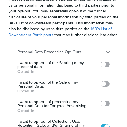
us or personal information disclosed to third parties prior to
your opt-out. You may separately opt-out of the further
disclosure of your personal information by third parties on the
IAB’s list of downstream participants. This information may
also be disclosed by us to third parties on the
IAB’s List of
Downstream Participants
that may further disclose it to other
third parties.
ΡΟΗ ΕΙΔΗΣΕΩΝ
Please note that this website/app uses one or more Google
Personal Data Processing Opt Outs
services and may gather and store information including but
Το χρηματοδοτούμενο
not limited to your visit or usage behaviour. You may click to
I want to opt-out of the Sharing of my
από την ΕΕ έργο “The
personal data.
grant or deny consent to Google and its third-party tags to
Gaming Police”
Opted In
use your data for below specified purposes in below Google
ενισχύει την ασφάλεια
31.07.2026
των παιδιών στο
consent section.
I want to opt-out of the Sale of my
διαδίκτυο
Personal Data.
Opted In
ΑΑΔΕ: Διευκρινίσεις
για τα πρόστιμα σε
I want to opt-out of processing my
παραβάσεις που
Personal Data for Targeted Advertising.
αφορούν τους ΦΗΜ
Opted In
31.07.2026
I want to opt-out of Collection, Use,
Σ. Καλαφάτης: «Η
Retention, Sale, and/or Sharing of my