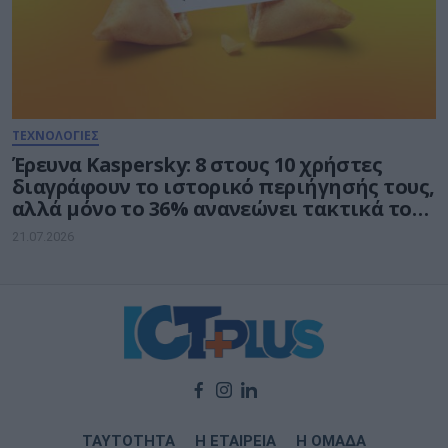
ΤΕΧΝΟΛΟΓΙΕΣ
Έρευνα Kaspersky: 8 στους 10 χρήστες
διαγράφουν το ιστορικό περιήγησής τους,
αλλά μόνο το 36% ανανεώνει τακτικά τους
κωδικούς πρόσβασης
21.07.2026
ΤΑΥΤΟΤΗΤΑ
Η ΕΤΑΙΡΕΙΑ
Η ΟΜΑΔΑ