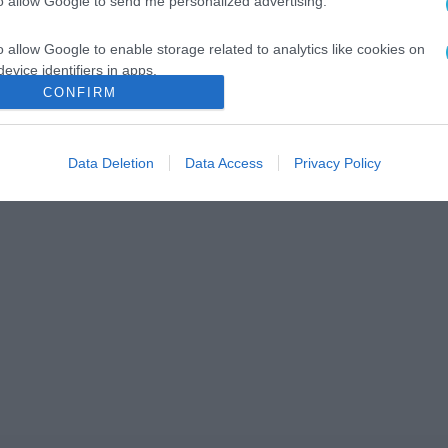
to allow Google to send me personalized advertising.
o allow Google to enable storage related to analytics like cookies on
evice identifiers in apps.
CONFIRM
o allow Google to enable storage related to functionality of the website
Data Deletion
Data Access
Privacy Policy
o allow Google to enable storage related to personalization.
o allow Google to enable storage related to security, including
cation functionality and fraud prevention, and other user protection.