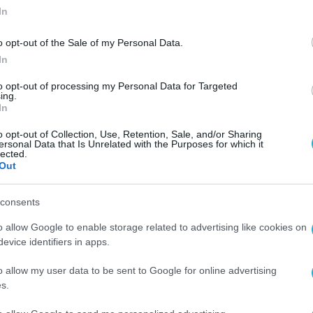
In
o opt-out of the Sale of my Personal Data.
In
ΚΙΝΗΤΑ ΤΗΛΕΦΩΝΑ & TABLETS
to opt-out of processing my Personal Data for Targeted
ing.
Η OnePlus αναβαθμίζει την
In
ψηφιακή εμπειρία με τα νέα
o opt-out of Collection, Use, Retention, Sale, and/or Sharing
OnePlus Nord 4, OnePlus Watch 
ersonal Data that Is Unrelated with the Purposes for which it
lected.
και OnePlus Buds 3 Pro
01.10.2024
Out
consents
o allow Google to enable storage related to advertising like cookies on
evice identifiers in apps.
o allow my user data to be sent to Google for online advertising
s.