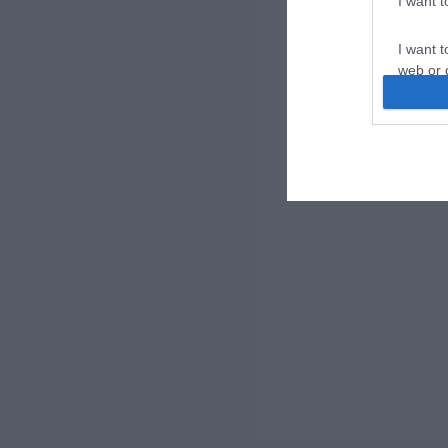
I want 
I want t
web or d
I want t
or app.
I want t
I want t
authenti