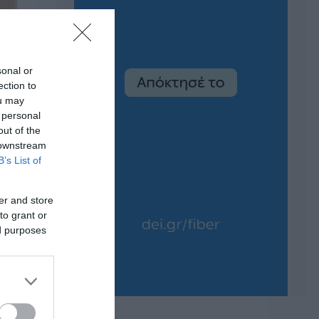
sonal or
ection to
ou may
 personal
out of the
 downstream
B’s List of
er and store
to grant or
ed purposes