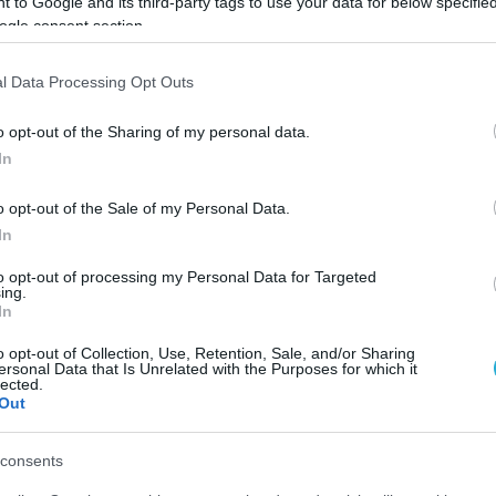
 to Google and its third-party tags to use your data for below specifi
άει την προσοχή.
ogle consent section.
l Data Processing Opt Outs
σμένο να υποστηρίζει κάθε χρήστη στο ταξίδι τ
o opt-out of the Sharing of my personal data.
αμβάνει όλες τις κορυφαίες δυνατότητες του
In
κεια μπαταρίας έως 100 ώρες και είναι εξοπλι
o opt-out of the Sale of my Personal Data.
Η εξαιρετική διάρκεια μπαταρίας οφείλεται στην
In
lus, η οποία βασίζεται σε δύο διαφορετικά κύρ
to opt-out of processing my Personal Data for Targeted
αι το τσιπ BES2700 MCU για αποδοτικότητα.
ing.
In
ως στο OnePlus Watch 2R, προσφέροντας δυνατό
o opt-out of Collection, Use, Retention, Sale, and/or Sharing
ersonal Data that Is Unrelated with the Purposes for which it
 100 αθλητικά προγράμματα παρακολούθησης, 
lected.
Out
ον, το OHealth παρέχει ολοκληρωμένη ανάλυση τη
ταβλητότητας του καρδιακού ρυθμού (HRV) και
consents