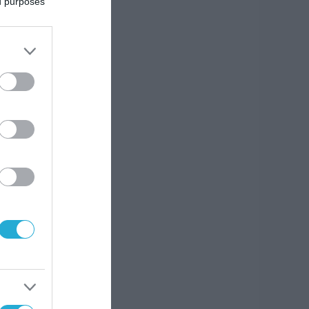
ed purposes
ου
σμένο
ια
τητες
όπως
ς
 του