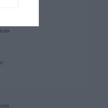
Plus,
 έναν
ς:
νική