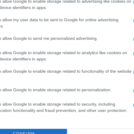
o allow Google to enable storage related to advertising like cookies on
evice identifiers in apps.
Green και Gunmetal Gray. Η Forest Green είναι μ
ειρά του OnePlus Watch. Με κατασκευή από
o allow my user data to be sent to Google for online advertising
s.
φρύτερο από το Watch 2, κάνοντάς το ιδανικό γι
ρακολούθηση της φυσικής τους κατάστασης καθ’
to allow Google to send me personalized advertising.
o allow Google to enable storage related to analytics like cookies on
evice identifiers in apps.
o allow Google to enable storage related to functionality of the website
ι την κορυφαία υβριδική τεχνολογία ANC
ήχου σε ευρύ φάσμα συχνοτήτων και επαναφέρο
o allow Google to enable storage related to personalization.
ου είναι στο επίπεδο στούντιο, με έντονα μπάσ
er και την πρωτοποριακή τεχνολογία BassWave™ 
o allow Google to enable storage related to security, including
cation functionality and fraud prevention, and other user protection.
φτάνει έως 44 ώρες και η τελευταία έκδοση
ι απρόσκοπτη και άνετη εμπειρία χρήσης σε μία
CONFIRM