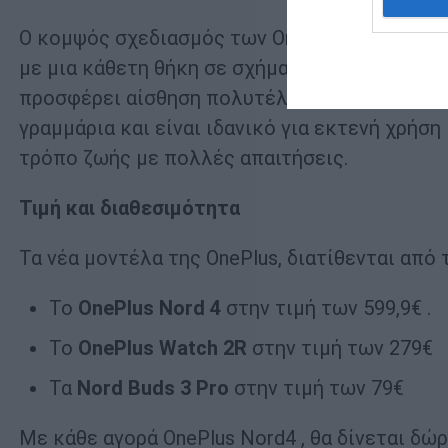
Ο κομψός σχεδιασμός των OnePlus Nord Buds 
με μια κάθετη θήκη σε σχήμα βότσαλου, ματ 
προσφέρει αίσθηση πολυτέλειας και ευκολία σ
γραμμάρια και είναι ιδανικό για εκτενή χρήση
τρόπο ζωής με πολλές απαιτήσεις.
Τιμή και διαθεσιμότητα
Τα νέα μοντέλα της OnePlus, διατίθενται από
Το
OnePlus
Nord
4
στην τιμή των 599,9€ .
Το
OnePlus
Watch
2
R
στην τιμή των 279€
Τα
Nord
Buds
3
Pro
στην τιμή των 79€
Με κάθε αγορά OnePlus Nord4 , θα δίνεται δώρο