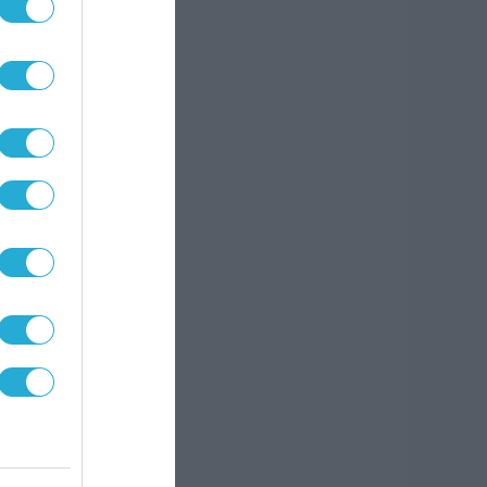
ια
α
 όλη
ντας
α που
2.0