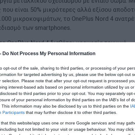
υργία μεταλλικού σχεδιασμού με ενιαίο σώμα. Μ
 που είναι 50% μικρότερες αλλά εξίσου αποδοτ
8.000 μικροκοψιμάτων, το OnePlus Nord 4 ανατρέ
εδιασμό των smartphones.
ο OnePlus Nord 4 διαθέτει κορυφαία τεχνικά
ragon 7+ Gen 3, έως 16GB RAM και 512GB
 -
Do Not Process My Personal Information
ι κύρια κάμερα Sony 50megapixel και μπαταρία
to opt-out of the sale, sharing to third parties, or processing of your per
ιηθεί ποτέ σε μοντέλο της σειράς Nord. Η μπατ
formation for targeted advertising by us, please use the below opt-out s
σης 100W SUPERVOOC, επιτρέποντας φόρτιση απ
r selection. Please note that after your opt-out request is processed y
τισης μπορείτε να παρακολουθήσετε έως και 5 
eing interest-based ads based on personal information utilized by us or
disclosed to third parties prior to your opt-out. You may separately opt-
losure of your personal information by third parties on the IAB’s list of
. This information may also be disclosed by us to third parties on the
IA
πωσιακές αποχρώσεις, γνωστές ως Nordtones. Η
Participants
that may further disclose it to other third parties.
 κλασικό της σχεδιασμό σε brushed gunmetal,
 that this website/app uses one or more Google services and may gath
ιπλέον, η απόχρωση Oasis Green προσφέρει μια
including but not limited to your visit or usage behaviour. You may click 