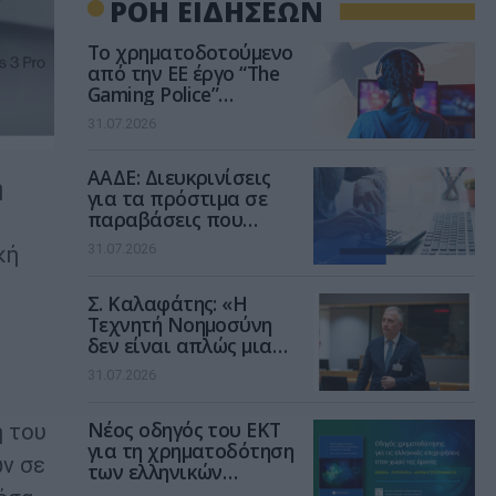
ΡΟΗ ΕΙΔΗΣΕΩΝ
Το χρηματοδοτούμενο
από την ΕΕ έργο “The
Gaming Police”
ενισχύει την ασφάλεια
31.07.2026
των παιδιών στο
διαδίκτυο
ΑΑΔΕ: Διευκρινίσεις
ή
για τα πρόστιμα σε
παραβάσεις που
αφορούν τους ΦΗΜ
31.07.2026
κή
Σ. Καλαφάτης: «Η
Τεχνητή Νοημοσύνη
δεν είναι απλώς μια
νέα τεχνολογία, είναι
31.07.2026
μια νέα βιομηχανική
επανάσταση»
Νέος οδηγός του ΕΚΤ
ή του
για τη χρηματοδότηση
ών σε
των ελληνικών
επιχειρήσεων στον