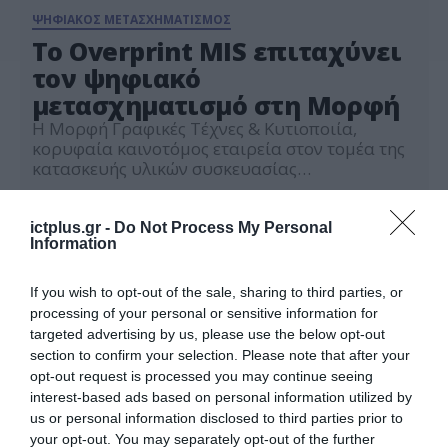
ΨΗΦΙΑΚΟΣ ΜΕΤΑΣΧΗΜΑΤΙΣΜΟΣ
Το Overprint MIS επιταχύνει
τον ψηφιακό
μετασχηματισμό στη Μορφή
Η Μορφή Γραφικές Τέχνες & Κυτιοποιία,
κορυφαία καινοτόμος εταιρεία στον τομέα της
κατασκευής υλικών συσκευασίας
φαρμακευτικών και καλλυντικών προϊόντων,
30.10.2024
υπέγραψε πρόσφατα συμφωνία με την bel για
την υλοποίηση του Overprint Management
ictplus.gr -
Do Not Process My Personal
Information
Information System. Αυτή η συνεργασία
υπογραμμίζει τη δέσμευση της Μορφή να
υιοθετήσει τον ψηφιακό μετασχηματισμό και
If you wish to opt-out of the sale, sharing to third parties, or
να βελτιστοποιήσει τις λειτουργίες της στην
processing of your personal or sensitive information for
ταχέως εξελισσόμενη […]
targeted advertising by us, please use the below opt-out
section to confirm your selection. Please note that after your
opt-out request is processed you may continue seeing
interest-based ads based on personal information utilized by
us or personal information disclosed to third parties prior to
your opt-out. You may separately opt-out of the further