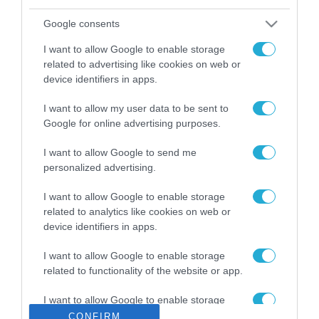
ΡΟΗ ΕΙΔΗΣΕΩΝ
Google consents
Το χρηματοδοτούμενο
από την ΕΕ έργο “The
I want to allow Google to enable storage
Gaming Police”
related to advertising like cookies on web or
ενισχύει την ασφάλεια
31.07.2026
device identifiers in apps.
των παιδιών στο
διαδίκτυο
I want to allow my user data to be sent to
ΑΑΔΕ: Διευκρινίσεις
για τα πρόστιμα σε
Google for online advertising purposes.
παραβάσεις που
αφορούν τους ΦΗΜ
I want to allow Google to send me
31.07.2026
personalized advertising.
Σ. Καλαφάτης: «Η
I want to allow Google to enable storage
Τεχνητή Νοημοσύνη
related to analytics like cookies on web or
δεν είναι απλώς μια
device identifiers in apps.
νέα τεχνολογία, είναι
31.07.2026
μια νέα βιομηχανική
I want to allow Google to enable storage
επανάσταση»
related to functionality of the website or app.
Νέος οδηγός του ΕΚΤ
για τη χρηματοδότηση
των ελληνικών
I want to allow Google to enable storage
επιχειρήσεων στον
related to personalization.
CONFIRM