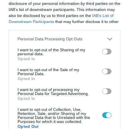
disclosure of your personal information by third parties on the
IAB’s list of downstream participants. This information may
also be disclosed by us to third parties on the
IAB’s List of
Downstream Participants
that may further disclose it to other
third parties.
Please note that this website/app uses one or more Google
Personal Data Processing Opt Outs
services and may gather and store information including but
not limited to your visit or usage behaviour. You may click to
I want to opt-out of the Sharing of my
personal data.
grant or deny consent to Google and its third-party tags to
Opted In
use your data for below specified purposes in below Google
consent section.
I want to opt-out of the Sale of my
Personal Data.
Opted In
I want to opt-out of processing my
Personal Data for Targeted Advertising.
Opted In
I want to opt-out of Collection, Use,
Retention, Sale, and/or Sharing of my
Personal Data that Is Unrelated with the
Purposes for which it was collected.
Opted Out