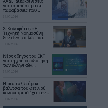
ΑΑΔΕ: Διευκρινίσεις
για τα πρόστιμα σε
παραβάσεις που
αφορούν τους ΦΗΜ
31.07.2026
Σ. Καλαφάτης: «Η
Τεχνητή Νοημοσύνη
δεν είναι απλώς μια
νέα τεχνολογία, είναι
31.07.2026
μια νέα βιομηχανική
επανάσταση»
Νέος οδηγός του ΕΚΤ
για τη χρηματοδότηση
των ελληνικών
επιχειρήσεων στον
31.07.2026
χώρο της άμυνας
Η πιο ταξιδιάρικη
βαλίτσα του φετινού
καλοκαιριού έχει την
υπογραφή της Xiaomi
31.07.2026