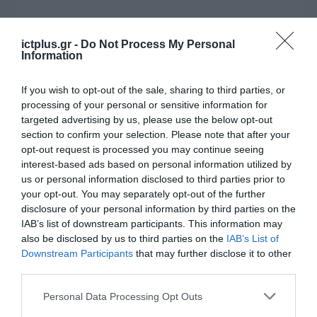
ΔΙΕΘΝΗ
Amazon και Microsoft θα
ictplus.gr -
Do Not Process My Personal
Information
ελεγχθούν για την κυρίαρχη
θέση τους στον χώρο του cloud
If you wish to opt-out of the sale, sharing to third parties, or
στο Ηνωμένο Βασίλειο
processing of your personal or sensitive information for
06.10.2023
targeted advertising by us, please use the below opt-out
section to confirm your selection. Please note that after your
opt-out request is processed you may continue seeing
interest-based ads based on personal information utilized by
us or personal information disclosed to third parties prior to
your opt-out. You may separately opt-out of the further
disclosure of your personal information by third parties on the
IAB’s list of downstream participants. This information may
also be disclosed by us to third parties on the
IAB’s List of
Downstream Participants
that may further disclose it to other
third parties.
Please note that this website/app uses one or more Google
Personal Data Processing Opt Outs
services and may gather and store information including but
ΠΛΗΡΟΦΟΡΙΚΗ