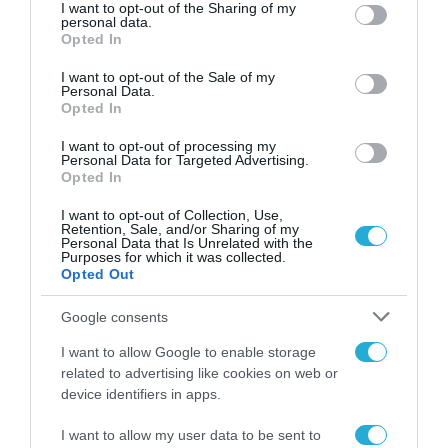
not limited to your visit or usage behaviour. You may click to
I want to opt-out of the Sharing of my
Η Office Line ολοκλήρωσε έργο
personal data.
grant or deny consent to Google and its third-party tags to
Opted In
cloud migration στο Microsoft
use your data for below specified purposes in below Google
Azure για την INTRALOT
consent section.
I want to opt-out of the Sale of my
Personal Data.
Opted In
27.04.2022
I want to opt-out of processing my
Personal Data for Targeted Advertising.
Opted In
I want to opt-out of Collection, Use,
Retention, Sale, and/or Sharing of my
Personal Data that Is Unrelated with the
Purposes for which it was collected.
Opted Out
Google consents
I want to allow Google to enable storage
related to advertising like cookies on web or
ΤΕΧΝΟΛΟΓΙΕΣ
device identifiers in apps.
Πλατφόρμα υπηρεσιών software
I want to allow my user data to be sent to