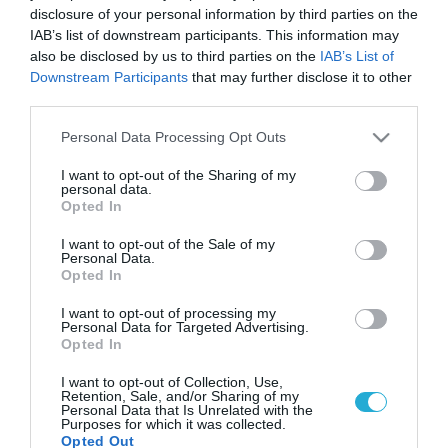
disclosure of your personal information by third parties on the
IAB’s list of downstream participants. This information may
also be disclosed by us to third parties on the
IAB’s List of
Downstream Participants
that may further disclose it to other
third parties.
Please note that this website/app uses one or more Google
Personal Data Processing Opt Outs
services and may gather and store information including but
not limited to your visit or usage behaviour. You may click to
I want to opt-out of the Sharing of my
personal data.
grant or deny consent to Google and its third-party tags to
Opted In
use your data for below specified purposes in below Google
consent section.
I want to opt-out of the Sale of my
Personal Data.
Opted In
I want to opt-out of processing my
Personal Data for Targeted Advertising.
Opted In
I want to opt-out of Collection, Use,
Retention, Sale, and/or Sharing of my
Personal Data that Is Unrelated with the
Purposes for which it was collected.
Opted Out