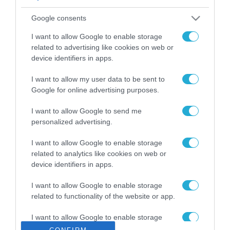
ΡΟΗ ΕΙΔΗΣΕΩΝ
Google consents
Το χρηματοδοτούμενο
από την ΕΕ έργο “The
I want to allow Google to enable storage
Gaming Police”
related to advertising like cookies on web or
ενισχύει την ασφάλεια
device identifiers in apps.
31.07.2026
των παιδιών στο
διαδίκτυο
I want to allow my user data to be sent to
ΑΑΔΕ: Διευκρινίσεις
Google for online advertising purposes.
για τα πρόστιμα σε
παραβάσεις που
I want to allow Google to send me
αφορούν τους ΦΗΜ
31.07.2026
personalized advertising.
Σ. Καλαφάτης: «Η
I want to allow Google to enable storage
Τεχνητή Νοημοσύνη
related to analytics like cookies on web or
δεν είναι απλώς μια
device identifiers in apps.
νέα τεχνολογία, είναι
31.07.2026
μια νέα βιομηχανική
I want to allow Google to enable storage
επανάσταση»
related to functionality of the website or app.
Νέος οδηγός του ΕΚΤ
για τη χρηματοδότηση
I want to allow Google to enable storage
των ελληνικών
related to personalization.