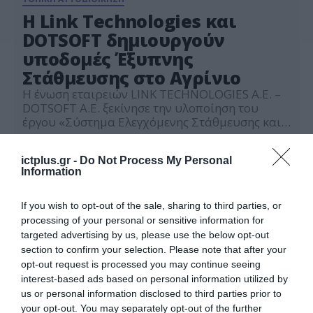
Η Link Technologies και
DOTSOFT δημιουργούν
υποδομές Έξυπνης
Στάθμευσης στο Αγρίνιο
Η ένωση εταιρειών LINK TECHNOLOGIES Α.Ε. –
DOTSOFT Α.Ε. ξεκίνησε την υλοποίηση του
έργου «Σύστημα Ελεγχόμενης Στάθμευσης και
Πληροφόρησης Δήμου Αγρινίου». Το σύστημα
25.01.2021
αφορά στην παρόδια στάθμευση των οχημάτων
ictplus.gr -
Do Not Process My Personal
και στοχεύει στην κατανάλωση του ελάχιστου
Information
χρόνου για την εύρεση μιας θέσης από τους
χρήστες, εξασφαλίζοντας στο μέτρο του
δυνατού ελεύθερη θέση στάθμευσης αλλά και
If you wish to opt-out of the sale, sharing to third parties, or
στην αποτροπή στάθμευσης […]
processing of your personal or sensitive information for
targeted advertising by us, please use the below opt-out
section to confirm your selection. Please note that after your
opt-out request is processed you may continue seeing
interest-based ads based on personal information utilized by
us or personal information disclosed to third parties prior to
your opt-out. You may separately opt-out of the further