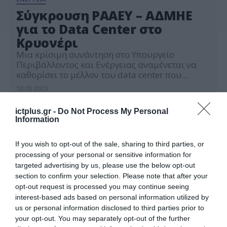
Σύγκρουση ΡΑΑΕΥ – ΑΔΜΗΕ
για το Data Center στο
Κρυονέρι
Μια κρίσιμη συνάντηση στο Υπουργείο
Περιβάλλοντος και Ενέργειας αναμένεται να
καθορίσει το μέλλον του data center που
σχεδιάζει ο ΑΔΜΗΕ σε συνεργασία με την
10.03.2025
αμερικανική εταιρεία Serverfarm. Η επένδυση
έχει προκαλέσει ενστάσεις από τη Ρυθμιστική
ictplus.gr -
Do Not Process My Personal
Αρχή Ενέργειας (ΡΑΑΕΥ), η οποία ζητά την
Information
ανάκληση της προσφοράς σύνδεσης του data
center μέχρι να ολοκληρωθεί η ρυθμιστική
αξιολόγηση. […]
If you wish to opt-out of the sale, sharing to third parties, or
processing of your personal or sensitive information for
targeted advertising by us, please use the below opt-out
section to confirm your selection. Please note that after your
opt-out request is processed you may continue seeing
interest-based ads based on personal information utilized by
us or personal information disclosed to third parties prior to
your opt-out. You may separately opt-out of the further