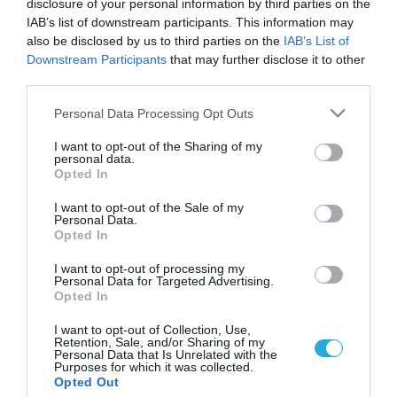
disclosure of your personal information by third parties on the
IAB’s list of downstream participants. This information may
also be disclosed by us to third parties on the
IAB’s List of
Downstream Participants
that may further disclose it to other
third parties.
Please note that this website/app uses one or more Google
Personal Data Processing Opt Outs
services and may gather and store information including but
not limited to your visit or usage behaviour. You may click to
I want to opt-out of the Sharing of my
personal data.
grant or deny consent to Google and its third-party tags to
Opted In
use your data for below specified purposes in below Google
consent section.
I want to opt-out of the Sale of my
Personal Data.
Opted In
I want to opt-out of processing my
Personal Data for Targeted Advertising.
Opted In
I want to opt-out of Collection, Use,
Retention, Sale, and/or Sharing of my
Personal Data that Is Unrelated with the
Purposes for which it was collected.
ΡΟΗ ΕΙΔΗΣΕΩΝ
Opted Out