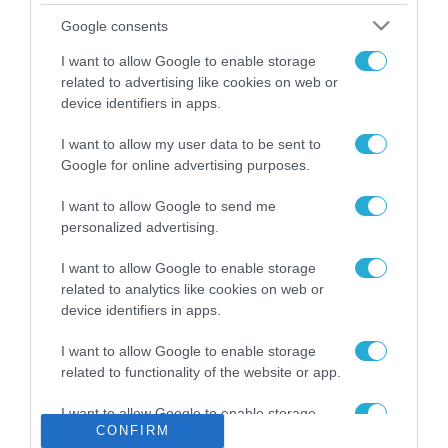
Το χρηματοδοτούμενο
Google consents
από την ΕΕ έργο “The
Gaming Police”
I want to allow Google to enable storage
ενισχύει την ασφάλεια
related to advertising like cookies on web or
31.07.2026
των παιδιών στο
device identifiers in apps.
διαδίκτυο
ΑΑΔΕ: Διευκρινίσεις
I want to allow my user data to be sent to
για τα πρόστιμα σε
Google for online advertising purposes.
παραβάσεις που
αφορούν τους ΦΗΜ
31.07.2026
I want to allow Google to send me
personalized advertising.
Σ. Καλαφάτης: «Η
Τεχνητή Νοημοσύνη
I want to allow Google to enable storage
δεν είναι απλώς μια
related to analytics like cookies on web or
νέα τεχνολογία, είναι
device identifiers in apps.
31.07.2026
μια νέα βιομηχανική
επανάσταση»
I want to allow Google to enable storage
Νέος οδηγός του ΕΚΤ
related to functionality of the website or app.
για τη χρηματοδότηση
των ελληνικών
I want to allow Google to enable storage
επιχειρήσεων στον
31.07.2026
CONFIRM
related to personalization.
χώρο της άμυνας