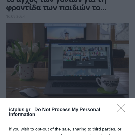
φροντίδα των παιδιών το
καλοκαίρι
16.09.2024
ΕΠΙΧΕΙΡΗΣΕΙΣ
IWG: Η υβριδική εργασία μειώνει
ictplus.gr -
Do Not Process My Personal
Information
κατά ένα πέμπτο τη χρήση
ενέργειας στις επιχειρήσεις
If you wish to opt-out of the sale, sharing to third parties, or