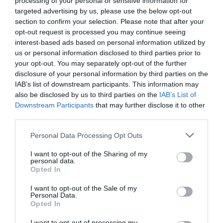
processing of your personal or sensitive information for
27.05.2024
targeted advertising by us, please use the below opt-out
section to confirm your selection. Please note that after your
opt-out request is processed you may continue seeing
interest-based ads based on personal information utilized by
us or personal information disclosed to third parties prior to
your opt-out. You may separately opt-out of the further
disclosure of your personal information by third parties on the
IAB’s list of downstream participants. This information may
also be disclosed by us to third parties on the
IAB’s List of
Downstream Participants
that may further disclose it to other
third parties.
Please note that this website/app uses one or more Google
Personal Data Processing Opt Outs
services and may gather and store information including but
ΥΠΗΡΕΣΙΕΣ
not limited to your visit or usage behaviour. You may click to
I want to opt-out of the Sharing of my
Η IWG προσθέτει νέα κέντρα
personal data.
grant or deny consent to Google and its third-party tags to
Opted In
στην Αθήνα με την επωνυμία HQ
use your data for below specified purposes in below Google
consent section.
I want to opt-out of the Sale of my
08.04.2024
Personal Data.
Opted In
I want to opt-out of processing my