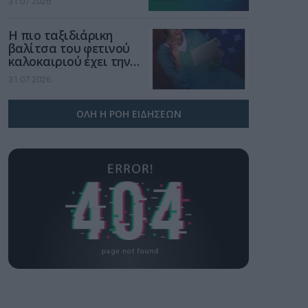
31.07.2026
χώρο της άμυνας
Η πιο ταξιδιάρικη
βαλίτσα του φετινού
καλοκαιριού έχει την
υπογραφή της Xiaomi
31.07.2026
ΟΛΗ Η ΡΟΗ ΕΙΔΗΣΕΩΝ