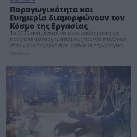
Παραγωγικότητα και
Ευημερία διαμορφώνουν τον
Κόσμο της Εργασίας
Το 2025 αναμένεται να είναι καθοριστικό ως
προς τους μετασχηματισμούς που θα επέλθουν
στον χώρο της εργασίας, καθώς οι τεχνολογικές
εξελίξεις συνεχίζουν να διαμορφώνουν τον
09.01.2025
τρόπο με τον οποίο οι επιχειρήσεις όλων των
μεγεθών λειτουργούν και αναπτύσσονται. Αν
και προς τα τέλη του 2024 ορισμένοι
σχολιαστές στα Μέσα Μαζικής Ενημέρωσης
συζητούσαν όλο και περισσότερο την […]