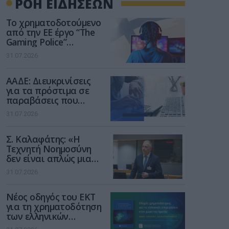
ΡΟΗ ΕΙΔΗΣΕΩΝ
Το χρηματοδοτούμενο
από την ΕΕ έργο “The
Gaming Police”
ενισχύει την ασφάλεια
31.07.2026
των παιδιών στο
διαδίκτυο
ΑΑΔΕ: Διευκρινίσεις
για τα πρόστιμα σε
παραβάσεις που
αφορούν τους ΦΗΜ
31.07.2026
Σ. Καλαφάτης: «Η
Τεχνητή Νοημοσύνη
δεν είναι απλώς μια
νέα τεχνολογία, είναι
31.07.2026
μια νέα βιομηχανική
επανάσταση»
Νέος οδηγός του ΕΚΤ
για τη χρηματοδότηση
των ελληνικών
επιχειρήσεων στον