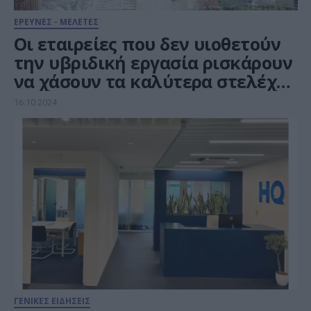
ΕΡΕΥΝΕΣ - ΜΕΛΕΤΕΣ
Οι εταιρείες που δεν υιοθετούν
την υβριδική εργασία ρισκάρουν
να χάσουν τα καλύτερα στελέχη
τους λόγω «σιωπηλής
16.10.2024
παραίτησης»
ΓΕΝΙΚΕΣ ΕΙΔΗΣΕΙΣ