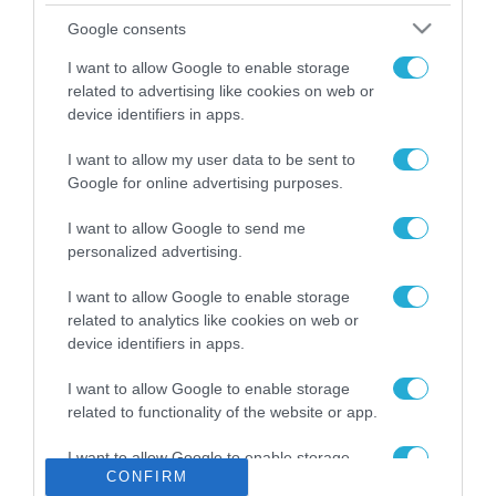
Το χρηματοδοτούμενο
Google consents
από την ΕΕ έργο “The
Gaming Police”
I want to allow Google to enable storage
ενισχύει την ασφάλεια
related to advertising like cookies on web or
31.07.2026
των παιδιών στο
device identifiers in apps.
διαδίκτυο
ΑΑΔΕ: Διευκρινίσεις
I want to allow my user data to be sent to
για τα πρόστιμα σε
Google for online advertising purposes.
παραβάσεις που
αφορούν τους ΦΗΜ
31.07.2026
I want to allow Google to send me
personalized advertising.
Σ. Καλαφάτης: «Η
Τεχνητή Νοημοσύνη
I want to allow Google to enable storage
δεν είναι απλώς μια
related to analytics like cookies on web or
νέα τεχνολογία, είναι
device identifiers in apps.
31.07.2026
μια νέα βιομηχανική
επανάσταση»
I want to allow Google to enable storage
Νέος οδηγός του ΕΚΤ
related to functionality of the website or app.
για τη χρηματοδότηση
των ελληνικών
I want to allow Google to enable storage
επιχειρήσεων στον
31.07.2026
CONFIRM
related to personalization.
χώρο της άμυνας