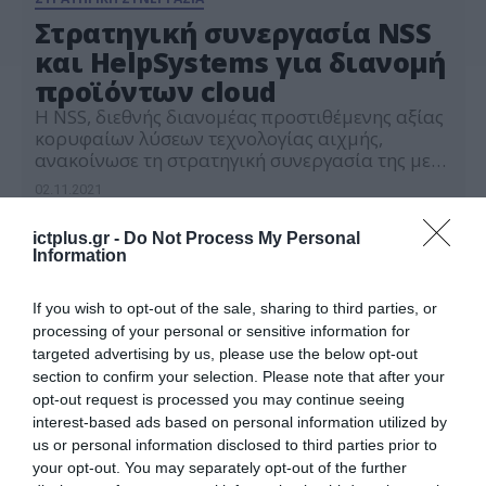
Στρατηγική συνεργασία NSS
και HelpSystems για διανομή
προϊόντων cloud
Η NSS, διεθνής διανομέας προστιθέμενης αξίας
κορυφαίων λύσεων τεχνολογίας αιχμής,
ανακοίνωσε τη στρατηγική συνεργασία της με
την HelpSystems, έναν προμηθευτή τεχνολογίας
02.11.2021
πληροφοριών και λογισμικού με έδρα τις ΗΠΑ.
Η HelpSystems είναι μια ανθρωποκεντρική
ictplus.gr -
Do Not Process My Personal
εταιρεία λογισμικού που επικεντρώνεται στη
Information
βοήθεια οργανισμών για ένα καλύτερο
περιβάλλον IT. Η NSS αναλαμβάνει άμεσα τη
διανομή των λύσεων της HelpSystems […]
If you wish to opt-out of the sale, sharing to third parties, or
processing of your personal or sensitive information for
targeted advertising by us, please use the below opt-out
section to confirm your selection. Please note that after your
opt-out request is processed you may continue seeing
interest-based ads based on personal information utilized by
us or personal information disclosed to third parties prior to
your opt-out. You may separately opt-out of the further