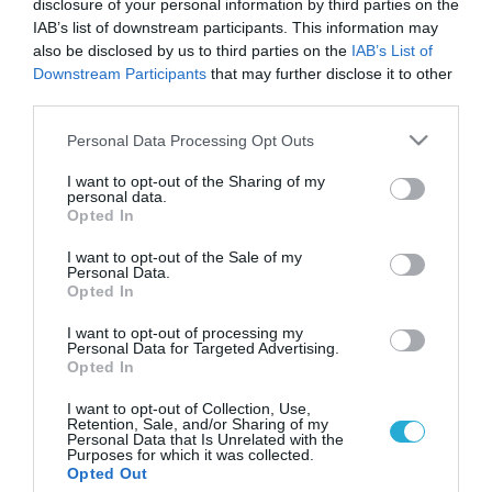
disclosure of your personal information by third parties on the
IAB’s list of downstream participants. This information may
also be disclosed by us to third parties on the
IAB’s List of
Downstream Participants
that may further disclose it to other
third parties.
Please note that this website/app uses one or more Google
Personal Data Processing Opt Outs
services and may gather and store information including but
not limited to your visit or usage behaviour. You may click to
I want to opt-out of the Sharing of my
personal data.
grant or deny consent to Google and its third-party tags to
Opted In
use your data for below specified purposes in below Google
consent section.
I want to opt-out of the Sale of my
Personal Data.
Opted In
I want to opt-out of processing my
Personal Data for Targeted Advertising.
Opted In
I want to opt-out of Collection, Use,
Retention, Sale, and/or Sharing of my
Personal Data that Is Unrelated with the
Purposes for which it was collected.
ΡΟΗ ΕΙΔΗΣΕΩΝ
Opted Out