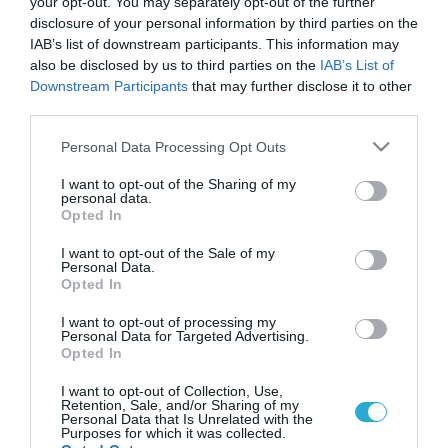
your opt-out. You may separately opt-out of the further
disclosure of your personal information by third parties on the
IAB’s list of downstream participants. This information may
also be disclosed by us to third parties on the
IAB’s List of
Downstream Participants
that may further disclose it to other
third parties.
Please note that this website/app uses one or more Google
Personal Data Processing Opt Outs
services and may gather and store information including but
not limited to your visit or usage behaviour. You may click to
I want to opt-out of the Sharing of my
personal data.
grant or deny consent to Google and its third-party tags to
Opted In
use your data for below specified purposes in below Google
consent section.
I want to opt-out of the Sale of my
Personal Data.
Opted In
I want to opt-out of processing my
Personal Data for Targeted Advertising.
Opted In
I want to opt-out of Collection, Use,
Retention, Sale, and/or Sharing of my
Personal Data that Is Unrelated with the
Purposes for which it was collected.