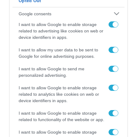
Opted Out
ΡΟΗ ΕΙΔΗΣΕΩΝ
Google consents
Το χρηματοδοτούμενο
I want to allow Google to enable storage
από την ΕΕ έργο “The
related to advertising like cookies on web or
Gaming Police”
device identifiers in apps.
ενισχύει την ασφάλεια
31.07.2026
των παιδιών στο
I want to allow my user data to be sent to
διαδίκτυο
Google for online advertising purposes.
ΑΑΔΕ: Διευκρινίσεις
για τα πρόστιμα σε
παραβάσεις που
I want to allow Google to send me
αφορούν τους ΦΗΜ
personalized advertising.
31.07.2026
I want to allow Google to enable storage
Σ. Καλαφάτης: «Η
related to analytics like cookies on web or
Τεχνητή Νοημοσύνη
device identifiers in apps.
δεν είναι απλώς μια
νέα τεχνολογία, είναι
31.07.2026
I want to allow Google to enable storage
μια νέα βιομηχανική
related to functionality of the website or app.
επανάσταση»
Νέος οδηγός του ΕΚΤ
I want to allow Google to enable storage
για τη χρηματοδότηση