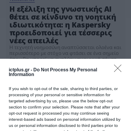
Η εξέλιξη της γνωστικής AI
θέτει σε κίνδυνο τη νοητική
ιδιωτικότητα: η Kaspersky
προειδοποιεί για τέσσερις
νέες απειλές
Η τεχνητή νοημοσύνη αναπτύσσεται ολοένα και
περισσότερο με στόχο να φτάσει σε ένα σημείο
όπου θα μπορεί να αναλύει νευρωνικά σήματα,
να μοντελοποιεί την ανθρώπινη συμπεριφορά
25.05.2026
και να προβλέπει μοτίβα λήψης αποφάσεων. Η
ictplus.gr -
Do Not Process My Personal
Information
εξέλιξη αυτή σηματοδοτεί μια ουσιαστική
μετατόπιση: η AI μετατρέπεται από ένα απλό
εργαλείο επεξεργασίας δεδομένων σε ένα
If you wish to opt-out of the sale, sharing to third parties, or
σύστημα ικανό να ερμηνεύει και […]
processing of your personal or sensitive information for
targeted advertising by us, please use the below opt-out
section to confirm your selection. Please note that after your
opt-out request is processed you may continue seeing
interest-based ads based on personal information utilized by
us or personal information disclosed to third parties prior to