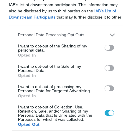
IAB’s list of downstream participants. This information may
also be disclosed by us to third parties on the
IAB’s List of
Downstream Participants
that may further disclose it to other
third parties.
Please note that this website/app uses one or more Google
Personal Data Processing Opt Outs
services and may gather and store information including but
not limited to your visit or usage behaviour. You may click to
I want to opt-out of the Sharing of my
personal data.
grant or deny consent to Google and its third-party tags to
Opted In
use your data for below specified purposes in below Google
consent section.
I want to opt-out of the Sale of my
Personal Data.
Opted In
I want to opt-out of processing my
Personal Data for Targeted Advertising.
Opted In
I want to opt-out of Collection, Use,
Retention, Sale, and/or Sharing of my
Personal Data that Is Unrelated with the
ΡΟΗ ΕΙΔΗΣΕΩΝ
Purposes for which it was collected.
Opted Out
Το χρηματοδοτούμενο