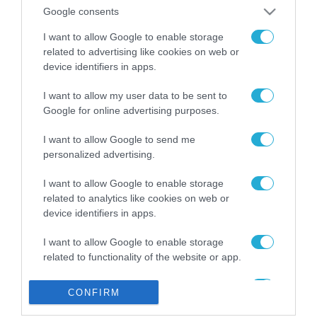
από την ΕΕ έργο “The
Google consents
Gaming Police”
ενισχύει την ασφάλεια
I want to allow Google to enable storage
31.07.2026
των παιδιών στο
related to advertising like cookies on web or
διαδίκτυο
device identifiers in apps.
ΑΑΔΕ: Διευκρινίσεις
για τα πρόστιμα σε
I want to allow my user data to be sent to
παραβάσεις που
Google for online advertising purposes.
αφορούν τους ΦΗΜ
31.07.2026
I want to allow Google to send me
personalized advertising.
Σ. Καλαφάτης: «Η
Τεχνητή Νοημοσύνη
δεν είναι απλώς μια
I want to allow Google to enable storage
νέα τεχνολογία, είναι
related to analytics like cookies on web or
31.07.2026
μια νέα βιομηχανική
device identifiers in apps.
επανάσταση»
Νέος οδηγός του ΕΚΤ
I want to allow Google to enable storage
για τη χρηματοδότηση
related to functionality of the website or app.
των ελληνικών
επιχειρήσεων στον
31.07.2026
I want to allow Google to enable storage
χώρο της άμυνας
CONFIRM
related to personalization.