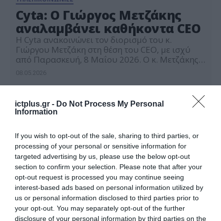
Cyta: Ο Γιώργος Μετζάκης
αναλαμβάνει καθήκοντα CEO
Η Cyta ανακοινώνει τον διορισμό του κ.
Γιώργου Μετζάκη στη θέση του CEO, με ισχύ
από Παρασκευή, 8 Μαΐου 2026. Ο κ. Μετζάκης
εντάχθηκε στη Cyta το 2023 ως Ανώτερος
08.05.2026
Διευθυντής Εμπορικής Διαχείρισης. Από τον
Σεπτέμβριο του 2025 ασκούσε καθήκοντα συν-
αναπληρωτή CEO, διασφαλίζοντας την
ictplus.gr -
Do Not Process My Personal
επιχειρησιακή συνέχεια του Οργανισμού. Με
Information
πολυετή εμπειρία και εξειδίκευση στον τομέα
[…]
If you wish to opt-out of the sale, sharing to third parties, or
processing of your personal or sensitive information for
targeted advertising by us, please use the below opt-out
section to confirm your selection. Please note that after your
opt-out request is processed you may continue seeing
interest-based ads based on personal information utilized by
us or personal information disclosed to third parties prior to
your opt-out. You may separately opt-out of the further
disclosure of your personal information by third parties on the