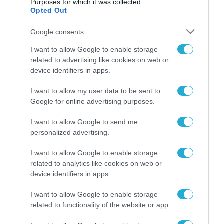
Purposes for which it was collected.
Opted Out
Google consents
ΡΟΗ ΕΙΔΗΣΕΩΝ
I want to allow Google to enable storage
related to advertising like cookies on web or
Το χρηματοδοτούμενο
device identifiers in apps.
από την ΕΕ έργο “The
Gaming Police”
I want to allow my user data to be sent to
ενισχύει την ασφάλεια
31.07.2026
των παιδιών στο
Google for online advertising purposes.
διαδίκτυο
ΑΑΔΕ: Διευκρινίσεις
I want to allow Google to send me
για τα πρόστιμα σε
personalized advertising.
παραβάσεις που
αφορούν τους ΦΗΜ
I want to allow Google to enable storage
31.07.2026
related to analytics like cookies on web or
device identifiers in apps.
Σ. Καλαφάτης: «Η
Τεχνητή Νοημοσύνη
I want to allow Google to enable storage
δεν είναι απλώς μια
related to functionality of the website or app.
νέα τεχνολογία, είναι
31.07.2026
μια νέα βιομηχανική