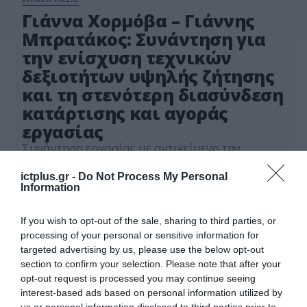
Γιάννα Χορμόβα – Γιάννης
Μπρατάκος: Συνάντηση για
την ενίσχυση τεχνικών
δεξιοτήτων υψηλής ζήτησης
και τη στενότερη διασύνδεση
κατάρτισης και αγοράς
εργασίας
Συνάντηση εργασίας με αντικείμενο την
ενίσχυση των τεχνικών δεξιοτήτων υψηλής
ζήτησης και τη στενότερη διασύνδεση της
ictplus.gr -
Do Not Process My Personal
επαγγελματικής κατάρτισης με τις ανάγκες της
Information
27.05.2026
αγοράς εργασίας πραγματοποιήθηκε μεταξύ
της Διοίκησης της ΔΥΠΑ και αντιπροσωπείας
If you wish to opt-out of the sale, sharing to third parties, or
του ΕΒΕΑ. Στη συνάντηση συμμετείχαν, από
processing of your personal or sensitive information for
πλευράς ΔΥΠΑ η Διοικήτρια κα Γιάννα
targeted advertising by us, please use the below opt-out
Χορμόβα, ο Υποδιοικητής κ. Στέφανος
section to confirm your selection. Please note that after your
Πολυμενόπουλος, ο Προϊστάμενος της Γενικής
opt-out request is processed you may continue seeing
Διεύθυνσης […]
interest-based ads based on personal information utilized by