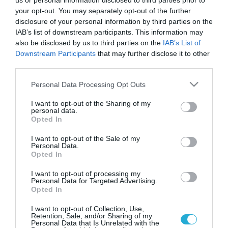
us or personal information disclosed to third parties prior to
your opt-out. You may separately opt-out of the further
disclosure of your personal information by third parties on the
IAB’s list of downstream participants. This information may
also be disclosed by us to third parties on the
IAB’s List of
Downstream Participants
that may further disclose it to other
third parties.
Please note that this website/app uses one or more Google
Personal Data Processing Opt Outs
services and may gather and store information including but
not limited to your visit or usage behaviour. You may click to
I want to opt-out of the Sharing of my
personal data.
grant or deny consent to Google and its third-party tags to
Opted In
use your data for below specified purposes in below Google
consent section.
I want to opt-out of the Sale of my
Personal Data.
Opted In
I want to opt-out of processing my
Personal Data for Targeted Advertising.
Opted In
I want to opt-out of Collection, Use,
Retention, Sale, and/or Sharing of my
Personal Data that Is Unrelated with the