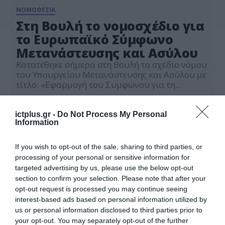
ΝΟΜΟΘΕΣΙΑ
Στη Βουλή το νομοσχέδιο για
το Ευρωπαϊκό Σύμφωνο
Μετανάστευσης και Ασύλου
Κατατέθηκε σήμερα στη Βουλή το σχέδιο νόμου
του Υπουργείου Μετανάστευσης και Ασύλου με
τίτλο: «Εφαρμογή του Συμφώνου για τη
Μετανάστευση και το Άσυλο και λοιπές
26.05.2026
διατάξεις του Υπουργείου Μετανάστευσης και
Ασύλου», σηματοδοτώντας τη μεγαλύτερη κοινή
ictplus.gr -
Do Not Process My Personal
Information
μεταναστευτική μεταρρύθμιση της Ευρωπαϊκής
Ένωσης. Το νέο πλαίσιο στοχεύει στην
αποτελεσματικότερη προστασία των
If you wish to opt-out of the sale, sharing to third parties, or
εξωτερικών συνόρων της Ευρωπαϊκής Ένωσης,
processing of your personal or sensitive information for
στην επιτάχυνση […]
targeted advertising by us, please use the below opt-out
section to confirm your selection. Please note that after your
opt-out request is processed you may continue seeing
interest-based ads based on personal information utilized by
us or personal information disclosed to third parties prior to
your opt-out. You may separately opt-out of the further