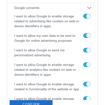
ΡΟΗ ΕΙΔΗΣΕΩΝ
Google consents
Το χρηματοδοτούμενο
από την ΕΕ έργο “The
I want to allow Google to enable storage
Gaming Police”
related to advertising like cookies on web or
ενισχύει την ασφάλεια
31.07.2026
device identifiers in apps.
των παιδιών στο
διαδίκτυο
I want to allow my user data to be sent to
ΑΑΔΕ: Διευκρινίσεις
για τα πρόστιμα σε
Google for online advertising purposes.
παραβάσεις που
αφορούν τους ΦΗΜ
I want to allow Google to send me
31.07.2026
personalized advertising.
Σ. Καλαφάτης: «Η
I want to allow Google to enable storage
Τεχνητή Νοημοσύνη
related to analytics like cookies on web or
δεν είναι απλώς μια
device identifiers in apps.
νέα τεχνολογία, είναι
31.07.2026
μια νέα βιομηχανική
I want to allow Google to enable storage
επανάσταση»
related to functionality of the website or app.
Νέος οδηγός του ΕΚΤ
για τη χρηματοδότηση
των ελληνικών
I want to allow Google to enable storage
επιχειρήσεων στον
related to personalization.
CONFIRM