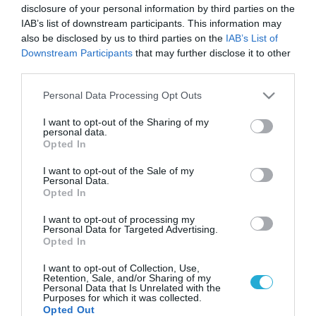
disclosure of your personal information by third parties on the
IAB’s list of downstream participants. This information may
also be disclosed by us to third parties on the
IAB’s List of
Downstream Participants
that may further disclose it to other
third parties.
Please note that this website/app uses one or more Google
Personal Data Processing Opt Outs
services and may gather and store information including but
not limited to your visit or usage behaviour. You may click to
I want to opt-out of the Sharing of my
personal data.
grant or deny consent to Google and its third-party tags to
Opted In
use your data for below specified purposes in below Google
consent section.
I want to opt-out of the Sale of my
Personal Data.
Opted In
I want to opt-out of processing my
Personal Data for Targeted Advertising.
Opted In
I want to opt-out of Collection, Use,
Retention, Sale, and/or Sharing of my
Personal Data that Is Unrelated with the
Purposes for which it was collected.
Opted Out