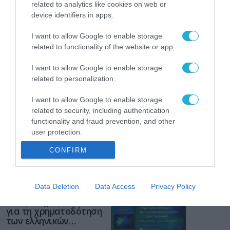
ΡΟΗ ΕΙΔΗΣΕΩΝ
related to analytics like cookies on web or
device identifiers in apps.
Το χρηματοδοτούμενο
από την ΕΕ έργο “The
I want to allow Google to enable storage
Gaming Police”
related to functionality of the website or app.
ενισχύει την ασφάλεια
31.07.2026
των παιδιών στο
I want to allow Google to enable storage
διαδίκτυο
related to personalization.
ΑΑΔΕ: Διευκρινίσεις
για τα πρόστιμα σε
I want to allow Google to enable storage
παραβάσεις που
related to security, including authentication
αφορούν τους ΦΗΜ
31.07.2026
functionality and fraud prevention, and other
user protection.
Σ. Καλαφάτης: «Η
CONFIRM
Τεχνητή Νοημοσύνη
δεν είναι απλώς μια
νέα τεχνολογία, είναι
31.07.2026
μια νέα βιομηχανική
Data Deletion
Data Access
Privacy Policy
επανάσταση»
Νέος οδηγός του ΕΚΤ
για τη χρηματοδότηση
των ελληνικών