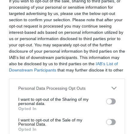
If you wish to opt-out of the sale, sharing to third parties, or
processing of your personal or sensitive information for
targeted advertising by us, please use the below opt-out
section to confirm your selection. Please note that after your
opt-out request is processed you may continue seeing
SECURITY - CYBERSECURITY
interest-based ads based on personal information utilized by
us or personal information disclosed to third parties prior to
Ξεκινά ο προκριματικός
your opt-out. You may separately opt-out of the further
διαγωνισμός για το European
disclosure of your personal information by third parties on the
Cyber Security Challenge 2025
IAB’s list of downstream participants. This information may
also be disclosed by us to third parties on the
IAB’s List of
13.06.2025
Downstream Participants
that may further disclose it to other
third parties.
Please note that this website/app uses one or more Google
Personal Data Processing Opt Outs
services and may gather and store information including but
not limited to your visit or usage behaviour. You may click to
I want to opt-out of the Sharing of my
personal data.
grant or deny consent to Google and its third-party tags to
Opted In
use your data for below specified purposes in below Google
consent section.
I want to opt-out of the Sale of my
Personal Data.
Opted In