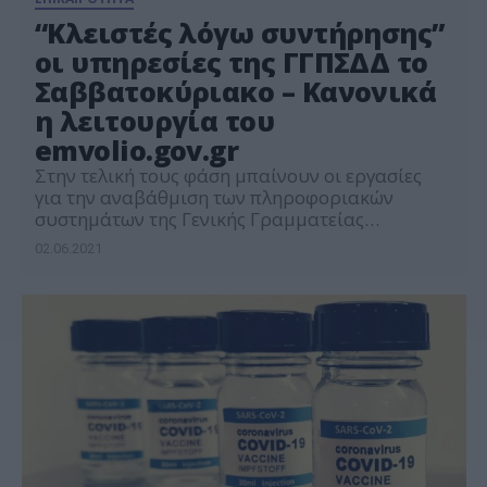
“Κλειστές λόγω συντήρησης”
οι υπηρεσίες της ΓΓΠΣΔΔ το
Σαββατοκύριακο – Κανονικά
η λειτουργία του
emvolio.gov.gr
Στην τελική τους φάση μπαίνουν οι εργασίες
για την αναβάθμιση των πληροφοριακών
συστημάτων της Γενικής Γραμματείας
Πληροφοριακών Συστημάτων Δημόσιας
02.06.2021
Διοίκησης του υπουργείου Ψηφιακής
Διακυβέρνησης. Λόγω των προγραμματισμένων
εργασιών, κατά το χρονικό διάστημα από
Σάββατο 5 Ιουνίου από τις 6 το πρωί και
Κυριακή 6 Ιουνίου στις 12 το μεσημέρι δεν θα
είναι διαθέσιμες οι ηλεκτρονικές […]