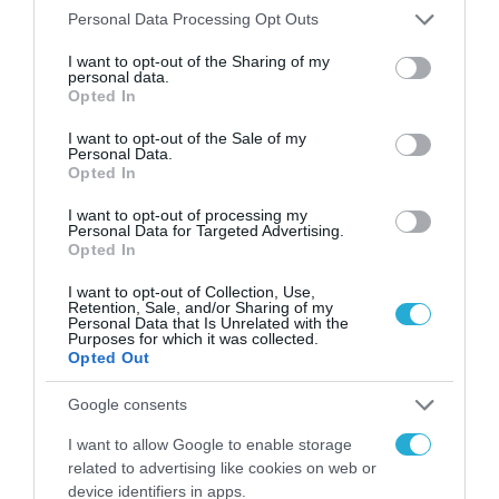
Please note that this website/app uses one or more Google
Personal Data Processing Opt Outs
services and may gather and store information including but
ΨΗΦΙΑΚΟΣ ΜΕΤΑΣΧΗΜΑΤΙΣΜΟΣ
not limited to your visit or usage behaviour. You may click to
I want to opt-out of the Sharing of my
Έτοιμο και λειτουργικό το
personal data.
grant or deny consent to Google and its third-party tags to
Opted In
ψηφιακό περιβάλλον
use your data for below specified purposes in below Google
διαχείρισης του εμβολίου του
consent section.
I want to opt-out of the Sale of my
Personal Data.
Covid-19
Opted In
13.01.2021
I want to opt-out of processing my
Personal Data for Targeted Advertising.
Opted In
I want to opt-out of Collection, Use,
Retention, Sale, and/or Sharing of my
Personal Data that Is Unrelated with the
Purposes for which it was collected.
Opted Out
Google consents
I want to allow Google to enable storage
related to advertising like cookies on web or
device identifiers in apps.