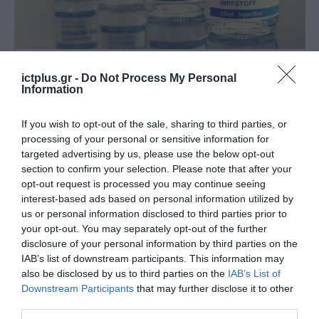
ΠΛΗΡΟΦΟΡΙΚΗ
Σημαντικές καταγγελίες της
ictplus.gr -
Do Not Process My Personal
Information
Ένωσης Πληροφορικών Ελλάδας
για την πλατφόρμα
If you wish to opt-out of the sale, sharing to third parties, or
emvolio.gov.gr
processing of your personal or sensitive information for
21.01.2021
targeted advertising by us, please use the below opt-out
section to confirm your selection. Please note that after your
opt-out request is processed you may continue seeing
interest-based ads based on personal information utilized by
us or personal information disclosed to third parties prior to
your opt-out. You may separately opt-out of the further
disclosure of your personal information by third parties on the
IAB’s list of downstream participants. This information may
also be disclosed by us to third parties on the
IAB’s List of
Downstream Participants
that may further disclose it to other
third parties.