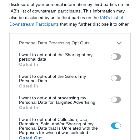
disclosure of your personal information by third parties on the
IAB’s list of downstream participants. This information may
also be disclosed by us to third parties on the
IAB’s List of
Downstream Participants
that may further disclose it to other
third parties.
Please note that this website/app uses one or more Google
Personal Data Processing Opt Outs
services and may gather and store information including but
not limited to your visit or usage behaviour. You may click to
I want to opt-out of the Sharing of my
personal data.
grant or deny consent to Google and its third-party tags to
Opted In
use your data for below specified purposes in below Google
consent section.
I want to opt-out of the Sale of my
Personal Data.
Opted In
I want to opt-out of processing my
Personal Data for Targeted Advertising.
Opted In
I want to opt-out of Collection, Use,
Retention, Sale, and/or Sharing of my
Personal Data that Is Unrelated with the
Purposes for which it was collected.
Opted Out