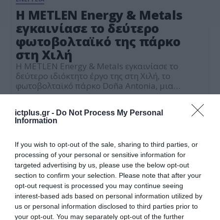
Η METLEN Energy & Metals
εγκαινίασε το δεύτερο
φωτοβολταϊκό της πάρκο
στη Χιλή
Η METLEN Energy & Metals εγκαινίασε το
δεύτερο ιδιόκτητο έργο της στη Χιλή, το
φωτοβολταϊκό πάρκο Doña Antonia, μια
επένδυση συνολικά 65 εκατ. δολαρίων, με
19.08.2024
εγκατεστημένη ισχύ 90 MW, ώστε να παρέχει
ictplus.gr -
Do Not Process My Personal
100% ανανεώσιμη ενέργεια για την πράσινη
Information
ανάπτυξη της χώρας. Στην τελετή εγκαινίων
έδωσαν το παρών, μεταξύ άλλων, ο Έλληνας
πρέσβης στη Χιλή, κ. […]
If you wish to opt-out of the sale, sharing to third parties, or
processing of your personal or sensitive information for
targeted advertising by us, please use the below opt-out
section to confirm your selection. Please note that after your
opt-out request is processed you may continue seeing
interest-based ads based on personal information utilized by
us or personal information disclosed to third parties prior to
your opt-out. You may separately opt-out of the further