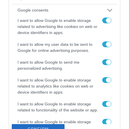
ΡΟΗ ΕΙΔΗΣΕΩΝ
Google consents
Το χρηματοδοτούμενο
από την ΕΕ έργο “The
I want to allow Google to enable storage
Gaming Police”
related to advertising like cookies on web or
ενισχύει την ασφάλεια
device identifiers in apps.
31.07.2026
των παιδιών στο
διαδίκτυο
I want to allow my user data to be sent to
ΑΑΔΕ: Διευκρινίσεις
Google for online advertising purposes.
για τα πρόστιμα σε
παραβάσεις που
I want to allow Google to send me
αφορούν τους ΦΗΜ
31.07.2026
personalized advertising.
Σ. Καλαφάτης: «Η
I want to allow Google to enable storage
Τεχνητή Νοημοσύνη
related to analytics like cookies on web or
δεν είναι απλώς μια
device identifiers in apps.
νέα τεχνολογία, είναι
31.07.2026
μια νέα βιομηχανική
I want to allow Google to enable storage
επανάσταση»
related to functionality of the website or app.
Νέος οδηγός του ΕΚΤ
για τη χρηματοδότηση
I want to allow Google to enable storage
των ελληνικών
related to personalization.