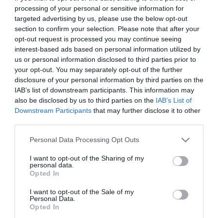
processing of your personal or sensitive information for
targeted advertising by us, please use the below opt-out
section to confirm your selection. Please note that after your
opt-out request is processed you may continue seeing
ΤΗΛΕΠΙΚΟΙΝΩΝΙΕΣ
interest-based ads based on personal information utilized by
O Κωνσταντίνος Μασσέλος
us or personal information disclosed to third parties prior to
συμμετείχε σε συνεδρίαση για
your opt-out. You may separately opt-out of the further
την “Πράξη για τις Ψηφιακές
disclosure of your personal information by third parties on the
IAB’s list of downstream participants. This information may
Αγορές”
22.05.2023
also be disclosed by us to third parties on the
IAB’s List of
Downstream Participants
that may further disclose it to other
third parties.
Please note that this website/app uses one or more Google
Personal Data Processing Opt Outs
services and may gather and store information including but
not limited to your visit or usage behaviour. You may click to
I want to opt-out of the Sharing of my
personal data.
grant or deny consent to Google and its third-party tags to
Opted In
use your data for below specified purposes in below Google
consent section.
I want to opt-out of the Sale of my
Personal Data.
Opted In