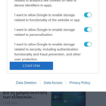
related to analytics like cookies on web or
device identifiers in apps.
Το χρηματοδοτούμενο
από την ΕΕ έργο “The
I want to allow Google to enable storage
Gaming Police”
ενισχύει την ασφάλεια
related to functionality of the website or app.
31.07.2026
των παιδιών στο
διαδίκτυο
I want to allow Google to enable storage
ΑΑΔΕ: Διευκρινίσεις
related to personalization.
για τα πρόστιμα σε
παραβάσεις που
I want to allow Google to enable storage
αφορούν τους ΦΗΜ
related to security, including authentication
31.07.2026
functionality and fraud prevention, and other
user protection.
Σ. Καλαφάτης: «Η
Τεχνητή Νοημοσύνη
CONFIRM
δεν είναι απλώς μια
νέα τεχνολογία, είναι
31.07.2026
μια νέα βιομηχανική
επανάσταση»
Data Deletion
Data Access
Privacy Policy
Νέος οδηγός του ΕΚΤ
για τη χρηματοδότηση
των ελληνικών
επιχειρήσεων στον
31.07.2026
χώρο της άμυνας