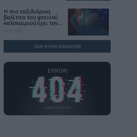
Η πιο ταξιδιάρικη
βαλίτσα του φετινού
καλοκαιριού έχει την
υπογραφή της Xiaomi
31.07.2026
ΟΛΗ Η ΡΟΗ ΕΙΔΗΣΕΩΝ