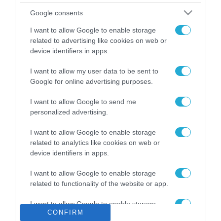
Το χρηματοδοτούμενο
Google consents
από την ΕΕ έργο “The
Gaming Police”
I want to allow Google to enable storage
ενισχύει την ασφάλεια
related to advertising like cookies on web or
31.07.2026
των παιδιών στο
device identifiers in apps.
διαδίκτυο
ΑΑΔΕ: Διευκρινίσεις
I want to allow my user data to be sent to
για τα πρόστιμα σε
Google for online advertising purposes.
παραβάσεις που
αφορούν τους ΦΗΜ
31.07.2026
I want to allow Google to send me
personalized advertising.
Σ. Καλαφάτης: «Η
Τεχνητή Νοημοσύνη
I want to allow Google to enable storage
δεν είναι απλώς μια
related to analytics like cookies on web or
νέα τεχνολογία, είναι
device identifiers in apps.
31.07.2026
μια νέα βιομηχανική
επανάσταση»
I want to allow Google to enable storage
Νέος οδηγός του ΕΚΤ
related to functionality of the website or app.
για τη χρηματοδότηση
των ελληνικών
I want to allow Google to enable storage
επιχειρήσεων στον
31.07.2026
CONFIRM
related to personalization.
χώρο της άμυνας