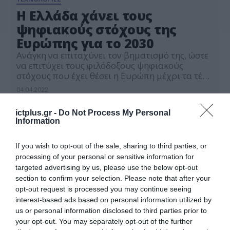
Η Ελλάδα χάνει τους
ψηφιακούς στόχους της
Ευρώπης για το 2030
Ανάγκη να επιταχύνει τον βηματισμό της, ώστε
να επιτύχει τους φιλόδοξους ψηφιακούς
στόχους που έχει θέσει η Ευρώπη μέχρι τα τέλη
της δεκαετίας, έχει η Ελλάδα. Η χώρα μας
04.04.2022
παραμένει ουραγός της ευρωπαϊκής κούρσας
για ψηφιοποίηση της οικονομίας, της Πολιτείας
ictplus.gr -
Do Not Process My Personal
και της κοινωνίας, ειδικά σε κάποια πεδία. Για
Information
παράδειγμα, η Ελλάδα έχει χαμηλές επιδόσεις
στον […]
If you wish to opt-out of the sale, sharing to third parties, or
processing of your personal or sensitive information for
targeted advertising by us, please use the below opt-out
section to confirm your selection. Please note that after your
opt-out request is processed you may continue seeing
interest-based ads based on personal information utilized by
us or personal information disclosed to third parties prior to
your opt-out. You may separately opt-out of the further