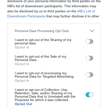
disclosure of your personal information by third parties on the
IAB’s list of downstream participants. This information may
also be disclosed by us to third parties on the
IAB’s List of
Downstream Participants
that may further disclose it to other
third parties.
Please note that this website/app uses one or more Google
Personal Data Processing Opt Outs
services and may gather and store information including but
not limited to your visit or usage behaviour. You may click to
I want to opt-out of the Sharing of my
personal data.
grant or deny consent to Google and its third-party tags to
Opted In
use your data for below specified purposes in below Google
consent section.
I want to opt-out of the Sale of my
Personal Data.
Opted In
I want to opt-out of processing my
Personal Data for Targeted Advertising.
Opted In
I want to opt-out of Collection, Use,
Retention, Sale, and/or Sharing of my
Personal Data that Is Unrelated with the
Purposes for which it was collected.
ΡΟΗ ΕΙΔΗΣΕΩΝ
Opted Out