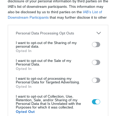
disclosure of your personal information by third parties on the
IAB’s list of downstream participants. This information may
also be disclosed by us to third parties on the
IAB’s List of
Downstream Participants
that may further disclose it to other
third parties.
Please note that this website/app uses one or more Google
Personal Data Processing Opt Outs
services and may gather and store information including but
not limited to your visit or usage behaviour. You may click to
I want to opt-out of the Sharing of my
personal data.
grant or deny consent to Google and its third-party tags to
Opted In
use your data for below specified purposes in below Google
consent section.
I want to opt-out of the Sale of my
Personal Data.
Opted In
I want to opt-out of processing my
Personal Data for Targeted Advertising.
Opted In
I want to opt-out of Collection, Use,
Retention, Sale, and/or Sharing of my
Personal Data that Is Unrelated with the
Purposes for which it was collected.
ΡΟΗ ΕΙΔΗΣΕΩΝ
Opted Out