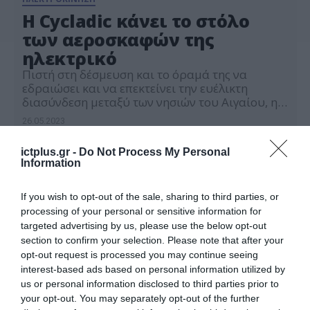
H Cycladic κάνει το στόλο
των αεροσκαφών της
ηλεκτρικό
Πιστή στη δέσμευση και το όραμά της να
εδραιώσει και να επεκτείνει την ευέλικτη
διασύνδεση μεταξύ των νησιών του Αιγαίου, η
Cycladic προχωρά σε μια σειρά από νέες
26.05.2023
καινοτόμες επενδύσεις σχεδιάζοντας να
λειτουργήσει τα πρώτα ηλεκτρικά αεροπλάνα
ictplus.gr -
Do Not Process My Personal
στην Ελλάδα. Επιπρόσθετα αναδιαμορφώνει το
Information
πρόγραμμά της κατά τη θερινή περίοδο με νέες
απευθείας συνδέσεις ελληνικών προορισμών
όπως […]
If you wish to opt-out of the sale, sharing to third parties, or
processing of your personal or sensitive information for
targeted advertising by us, please use the below opt-out
section to confirm your selection. Please note that after your
opt-out request is processed you may continue seeing
interest-based ads based on personal information utilized by
us or personal information disclosed to third parties prior to
your opt-out. You may separately opt-out of the further