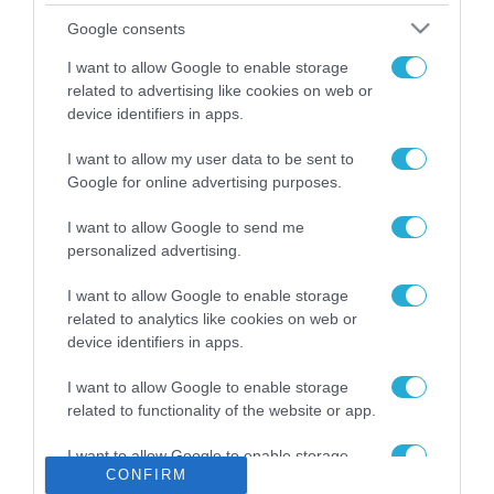
Το χρηματοδοτούμενο
Google consents
από την ΕΕ έργο “The
Gaming Police”
I want to allow Google to enable storage
ενισχύει την ασφάλεια
related to advertising like cookies on web or
31.07.2026
των παιδιών στο
device identifiers in apps.
διαδίκτυο
ΑΑΔΕ: Διευκρινίσεις
I want to allow my user data to be sent to
για τα πρόστιμα σε
Google for online advertising purposes.
παραβάσεις που
αφορούν τους ΦΗΜ
31.07.2026
I want to allow Google to send me
personalized advertising.
Σ. Καλαφάτης: «Η
Τεχνητή Νοημοσύνη
I want to allow Google to enable storage
δεν είναι απλώς μια
related to analytics like cookies on web or
νέα τεχνολογία, είναι
device identifiers in apps.
31.07.2026
μια νέα βιομηχανική
επανάσταση»
I want to allow Google to enable storage
Νέος οδηγός του ΕΚΤ
related to functionality of the website or app.
για τη χρηματοδότηση
των ελληνικών
I want to allow Google to enable storage
επιχειρήσεων στον
31.07.2026
CONFIRM
related to personalization.
χώρο της άμυνας