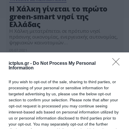
Η Χάλκη γίνεται το πρώτο
green-smart νησί της
Ελλάδας
Η Χάλκη μετατρέπεται σε πρότυπο νησί
πράσινης οικονομίας, ενεργειακής αυτονομίας,
ψηφιακών καινοτομιών
και πράσινης κινητικότητας, μέσα από τη
05.07.2021
συνεργασία ελληνικών και γαλλικών
επιχειρήσεων και με πρωτοβουλία
ictplus.gr -
Do Not Process My Personal
του υπουργείου Περιβάλλοντος και Ενέργειας.
Information
Στην κατεύθυνση αυτή, υπεγράφη την
Παρασκευή 2 Ιουλίου από τον Υπουργό
Περιβάλλοντος και Ενέργειας, Κώστα
If you wish to opt-out of the sale, sharing to third parties, or
Σκρέκα, παρουσία της Γενικής Γραμματέως
processing of your personal or sensitive information for
Ενέργειας και Ορυκτών Πρώτων
targeted advertising by us, please use the below opt-out
Υλών, Αλεξάνδρας Σδούκου, με
section to confirm your selection. Please note that after your
συνυπογράφοντες την Περιφέρεια […]
opt-out request is processed you may continue seeing
interest-based ads based on personal information utilized by
us or personal information disclosed to third parties prior to
your opt-out. You may separately opt-out of the further