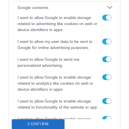
Το χρηματοδοτούμενο
Google consents
από την ΕΕ έργο “The
Gaming Police”
I want to allow Google to enable storage
ενισχύει την ασφάλεια
related to advertising like cookies on web or
31.07.2026
των παιδιών στο
device identifiers in apps.
διαδίκτυο
ΑΑΔΕ: Διευκρινίσεις
I want to allow my user data to be sent to
για τα πρόστιμα σε
Google for online advertising purposes.
παραβάσεις που
αφορούν τους ΦΗΜ
31.07.2026
I want to allow Google to send me
personalized advertising.
Σ. Καλαφάτης: «Η
Τεχνητή Νοημοσύνη
I want to allow Google to enable storage
δεν είναι απλώς μια
related to analytics like cookies on web or
νέα τεχνολογία, είναι
device identifiers in apps.
31.07.2026
μια νέα βιομηχανική
επανάσταση»
I want to allow Google to enable storage
Νέος οδηγός του ΕΚΤ
related to functionality of the website or app.
για τη χρηματοδότηση
των ελληνικών
I want to allow Google to enable storage
επιχειρήσεων στον
31.07.2026
CONFIRM
related to personalization.
χώρο της άμυνας