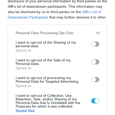
disclosure of your personal information by third parties on the
IAB’s list of downstream participants. This information may
also be disclosed by us to third parties on the
IAB’s List of
Downstream Participants
that may further disclose it to other
third parties.
Please note that this website/app uses one or more Google
Personal Data Processing Opt Outs
services and may gather and store information including but
not limited to your visit or usage behaviour. You may click to
I want to opt-out of the Sharing of my
personal data.
grant or deny consent to Google and its third-party tags to
Opted In
use your data for below specified purposes in below Google
consent section.
I want to opt-out of the Sale of my
Personal Data.
Opted In
I want to opt-out of processing my
Personal Data for Targeted Advertising.
Opted In
I want to opt-out of Collection, Use,
Retention, Sale, and/or Sharing of my
Personal Data that Is Unrelated with the
Purposes for which it was collected.
ΡΟΗ ΕΙΔΗΣΕΩΝ
Opted Out