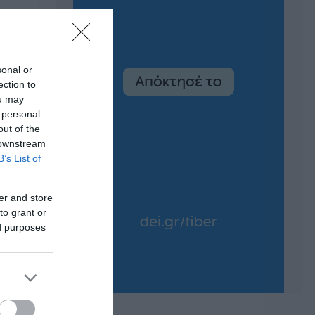
sonal or
ection to
ou may
 personal
out of the
 downstream
B’s List of
er and store
to grant or
ed purposes