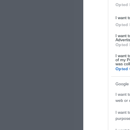
διευρύνεται η υποστήριξη της
Opted 
στρατηγικής […]
I want t
Opted 
I want 
Advertis
Opted 
I want t
of my P
was col
Opted 
Google 
I want t
web or d
I want t
purpose