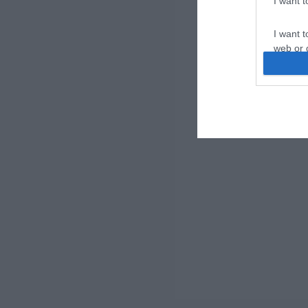
I want 
I want t
web or d
I want t
or app.
I want t
I want t
authenti