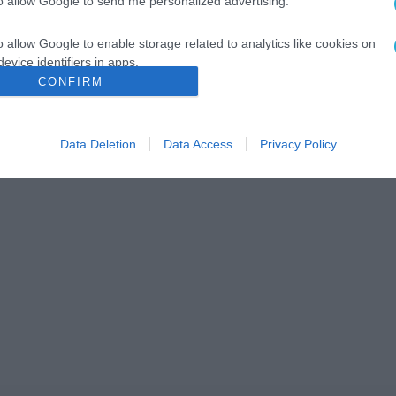
to allow Google to send me personalized advertising.
o allow Google to enable storage related to analytics like cookies on
evice identifiers in apps.
CONFIRM
o allow Google to enable storage related to functionality of the website
Data Deletion
Data Access
Privacy Policy
o allow Google to enable storage related to personalization.
o allow Google to enable storage related to security, including
cation functionality and fraud prevention, and other user protection.