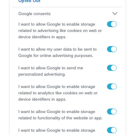
Opted Out
ΡΟΗ ΕΙΔΗΣΕΩΝ
Google consents
Το χρηματοδοτούμενο
I want to allow Google to enable storage
από την ΕΕ έργο “The
related to advertising like cookies on web or
Gaming Police”
device identifiers in apps.
ενισχύει την ασφάλεια
31.07.2026
των παιδιών στο
I want to allow my user data to be sent to
διαδίκτυο
Google for online advertising purposes.
ΑΑΔΕ: Διευκρινίσεις
για τα πρόστιμα σε
παραβάσεις που
I want to allow Google to send me
αφορούν τους ΦΗΜ
personalized advertising.
31.07.2026
I want to allow Google to enable storage
Σ. Καλαφάτης: «Η
related to analytics like cookies on web or
Τεχνητή Νοημοσύνη
device identifiers in apps.
δεν είναι απλώς μια
νέα τεχνολογία, είναι
31.07.2026
I want to allow Google to enable storage
μια νέα βιομηχανική
related to functionality of the website or app.
επανάσταση»
Νέος οδηγός του ΕΚΤ
I want to allow Google to enable storage
για τη χρηματοδότηση