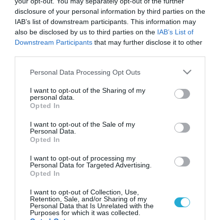
your opt-out. You may separately opt-out of the further
disclosure of your personal information by third parties on the
IAB’s list of downstream participants. This information may
also be disclosed by us to third parties on the
IAB’s List of
Downstream Participants
that may further disclose it to other
third parties.
Please note that this website/app uses one or more Google
Personal Data Processing Opt Outs
services and may gather and store information including but
not limited to your visit or usage behaviour. You may click to
I want to opt-out of the Sharing of my
personal data.
grant or deny consent to Google and its third-party tags to
Opted In
use your data for below specified purposes in below Google
consent section.
I want to opt-out of the Sale of my
Personal Data.
Opted In
I want to opt-out of processing my
Personal Data for Targeted Advertising.
Opted In
I want to opt-out of Collection, Use,
Retention, Sale, and/or Sharing of my
Personal Data that Is Unrelated with the
Purposes for which it was collected.