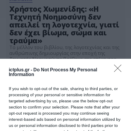
Χρήστος Χωμενίδης: «Η
Τεχνητή Νοημοσύνη δεν
απειλεί τη λογοτεχνία, γιατί
δεν έχει βίωμα, σώμα και
τραύμα»
Το μέλλον του βιβλίου, της λογοτεχνίας και της
ανθρώπινης δημιουργίας στην εποχή της
Τεχνητής Νοημοσύνης βρέθηκε στο επίκεντρο
της συζήτησης με θέμα «Το Βιβλίο στην εποχή
26.05.2026
AI», με ομιλητή τον συγγραφέα Χρήστο
ictplus.gr -
Do Not Process My Personal
Information
Χωμενίδη και συντονίστρια τη Φαίη
Μακαντάση, Διευθύντρια Έρευνας της
διαΝΕΟσις, στο 14ο Regional Growth Conference
If you wish to opt-out of the sale, sharing to third parties, or
(RGC 2026), που διοργάνωσαν η εφημερίδα
processing of your personal or sensitive information for
ΠΕΛΟΠΟΝΝΗΣΟΣ, η […]
targeted advertising by us, please use the below opt-out
section to confirm your selection. Please note that after your
opt-out request is processed you may continue seeing
interest-based ads based on personal information utilized by
us or personal information disclosed to third parties prior to