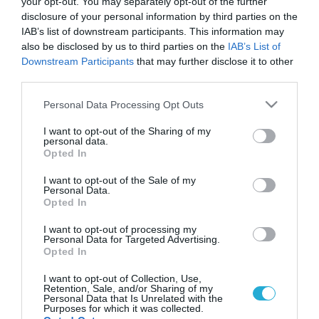
your opt-out. You may separately opt-out of the further
disclosure of your personal information by third parties on the
IAB’s list of downstream participants. This information may
also be disclosed by us to third parties on the
IAB’s List of
Downstream Participants
that may further disclose it to other
third parties.
Please note that this website/app uses one or more Google
Personal Data Processing Opt Outs
services and may gather and store information including but
not limited to your visit or usage behaviour. You may click to
I want to opt-out of the Sharing of my
personal data.
grant or deny consent to Google and its third-party tags to
Opted In
use your data for below specified purposes in below Google
consent section.
I want to opt-out of the Sale of my
Personal Data.
Opted In
I want to opt-out of processing my
Personal Data for Targeted Advertising.
Opted In
I want to opt-out of Collection, Use,
Retention, Sale, and/or Sharing of my
Personal Data that Is Unrelated with the
Purposes for which it was collected.