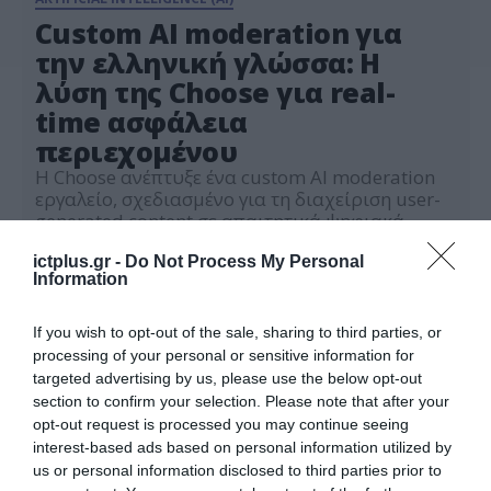
Custom AI moderation για
την ελληνική γλώσσα: Η
λύση της Choose για real-
time ασφάλεια
περιεχομένου
Η Choose ανέπτυξε ένα custom AI moderation
εργαλείο, σχεδιασμένο για τη διαχείριση user-
generated content σε απαιτητικά ψηφιακά
περιβάλλοντα, με ιδιαίτερη έμφαση στην
23.04.2026
ελληνική γλωσσική πραγματικότητα. Στο
ictplus.gr -
Do Not Process My Personal
Information
πλαίσιο υλοποίησης καμπάνιας storytelling για
μεγάλο brand, η ομάδα της Choose εστίασε σε
έναν κρίσιμο αλλά συχνά υποτιμημένο
If you wish to opt-out of the sale, sharing to third parties, or
παράγοντα που επηρεάζει τελικά συνολικά την
processing of your personal or sensitive information for
επικοινωνία και την εμπειρία του […]
targeted advertising by us, please use the below opt-out
section to confirm your selection. Please note that after your
opt-out request is processed you may continue seeing
interest-based ads based on personal information utilized by
us or personal information disclosed to third parties prior to