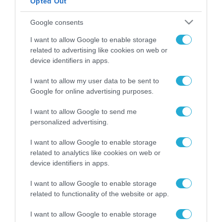
Opted Out
ΡΟΗ ΕΙΔΗΣΕΩΝ
Google consents
Το χρηματοδοτούμενο
I want to allow Google to enable storage
από την ΕΕ έργο “The
related to advertising like cookies on web or
Gaming Police”
device identifiers in apps.
ενισχύει την ασφάλεια
31.07.2026
των παιδιών στο
I want to allow my user data to be sent to
διαδίκτυο
Google for online advertising purposes.
ΑΑΔΕ: Διευκρινίσεις
για τα πρόστιμα σε
παραβάσεις που
I want to allow Google to send me
αφορούν τους ΦΗΜ
personalized advertising.
31.07.2026
I want to allow Google to enable storage
Σ. Καλαφάτης: «Η
related to analytics like cookies on web or
Τεχνητή Νοημοσύνη
device identifiers in apps.
δεν είναι απλώς μια
νέα τεχνολογία, είναι
31.07.2026
I want to allow Google to enable storage
μια νέα βιομηχανική
related to functionality of the website or app.
επανάσταση»
Νέος οδηγός του ΕΚΤ
I want to allow Google to enable storage
για τη χρηματοδότηση