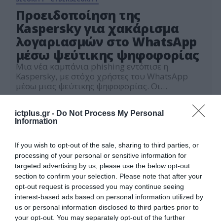
Προειδοποίηση της
Kaspersky για χακάρισμα
λογαριασμών στο WhatsApp
μέσω ψεύτικης ψηφοφορίας
Μια νέα καμπάνια phishing εντόπισε η
Kaspersky, με στόχο χρήστες του WhatsApp
μέσω μιας ψεύτικης ψηφοφορίας. Οι
επιτιθέμενοι προσελκύουν τα θύματα μέσω
16.09.2025
μιας σελίδας ψηφοφορίας που υποτίθεται ότι
ictplus.gr -
Do Not Process My Personal
παρουσιάζει νέους αθλητές, χρησιμοποιώντας
Information
όμως και άλλα θέματα. Η μέθοδος
προσαρμόζεται εύκολα σε διαφορετικά
σενάρια, με τελικό στόχο την κατάληψη
If you wish to opt-out of the sale, sharing to third parties, or
λογαριασμών στο WhatsApp. Η απάτη ξεκινά με
processing of your personal or sensitive information for
[…]
targeted advertising by us, please use the below opt-out
section to confirm your selection. Please note that after your
opt-out request is processed you may continue seeing
interest-based ads based on personal information utilized by
us or personal information disclosed to third parties prior to
your opt-out. You may separately opt-out of the further