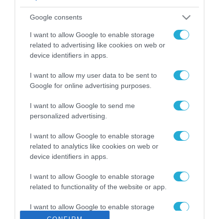
ΡΟΗ ΕΙΔΗΣΕΩΝ
Google consents
Το χρηματοδοτούμενο
από την ΕΕ έργο “The
I want to allow Google to enable storage
Gaming Police”
related to advertising like cookies on web or
ενισχύει την ασφάλεια
device identifiers in apps.
31.07.2026
των παιδιών στο
διαδίκτυο
I want to allow my user data to be sent to
ΑΑΔΕ: Διευκρινίσεις
Google for online advertising purposes.
για τα πρόστιμα σε
παραβάσεις που
I want to allow Google to send me
αφορούν τους ΦΗΜ
31.07.2026
personalized advertising.
Σ. Καλαφάτης: «Η
I want to allow Google to enable storage
Τεχνητή Νοημοσύνη
related to analytics like cookies on web or
δεν είναι απλώς μια
device identifiers in apps.
νέα τεχνολογία, είναι
31.07.2026
μια νέα βιομηχανική
I want to allow Google to enable storage
επανάσταση»
related to functionality of the website or app.
Νέος οδηγός του ΕΚΤ
για τη χρηματοδότηση
I want to allow Google to enable storage
των ελληνικών
related to personalization.