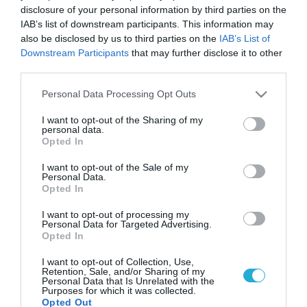
disclosure of your personal information by third parties on the
IAB’s list of downstream participants. This information may
also be disclosed by us to third parties on the
IAB’s List of
Downstream Participants
that may further disclose it to other
third parties.
Please note that this website/app uses one or more Google
Personal Data Processing Opt Outs
services and may gather and store information including but
not limited to your visit or usage behaviour. You may click to
I want to opt-out of the Sharing of my
personal data.
grant or deny consent to Google and its third-party tags to
Opted In
use your data for below specified purposes in below Google
consent section.
I want to opt-out of the Sale of my
Personal Data.
Opted In
I want to opt-out of processing my
Personal Data for Targeted Advertising.
Opted In
I want to opt-out of Collection, Use,
Retention, Sale, and/or Sharing of my
Personal Data that Is Unrelated with the
Purposes for which it was collected.
Opted Out