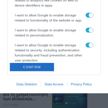
related to analytics like cookies on web or
device identifiers in apps.
Το χρηματοδοτούμενο
από την ΕΕ έργο “The
I want to allow Google to enable storage
Gaming Police”
ενισχύει την ασφάλεια
related to functionality of the website or app.
31.07.2026
των παιδιών στο
διαδίκτυο
I want to allow Google to enable storage
ΑΑΔΕ: Διευκρινίσεις
related to personalization.
για τα πρόστιμα σε
παραβάσεις που
I want to allow Google to enable storage
αφορούν τους ΦΗΜ
related to security, including authentication
31.07.2026
functionality and fraud prevention, and other
user protection.
Σ. Καλαφάτης: «Η
Τεχνητή Νοημοσύνη
CONFIRM
δεν είναι απλώς μια
νέα τεχνολογία, είναι
31.07.2026
μια νέα βιομηχανική
επανάσταση»
Data Deletion
Data Access
Privacy Policy
Νέος οδηγός του ΕΚΤ
για τη χρηματοδότηση
των ελληνικών
επιχειρήσεων στον
31.07.2026
χώρο της άμυνας