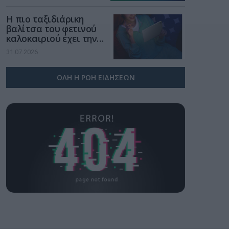
Η πιο ταξιδιάρικη
βαλίτσα του φετινού
καλοκαιριού έχει την
υπογραφή της Xiaomi
31.07.2026
ΟΛΗ Η ΡΟΗ ΕΙΔΗΣΕΩΝ