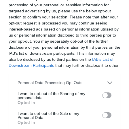
processing of your personal or sensitive information for
targeted advertising by us, please use the below opt-out
section to confirm your selection. Please note that after your
opt-out request is processed you may continue seeing
ΕΠΙΧΕΙΡΗΣΕΙΣ
interest-based ads based on personal information utilized by
Bright Business Solutions:
us or personal information disclosed to third parties prior to
Συμφωνία για την εξαγορά της
your opt-out. You may separately opt-out of the further
DBC DIADIKASIA
disclosure of your personal information by third parties on the
IAB’s list of downstream participants. This information may
19.09.2024
also be disclosed by us to third parties on the
IAB’s List of
Downstream Participants
that may further disclose it to other
third parties.
Please note that this website/app uses one or more Google
Personal Data Processing Opt Outs
services and may gather and store information including but
not limited to your visit or usage behaviour. You may click to
I want to opt-out of the Sharing of my
personal data.
grant or deny consent to Google and its third-party tags to
Opted In
use your data for below specified purposes in below Google
consent section.
I want to opt-out of the Sale of my
Personal Data.
Opted In