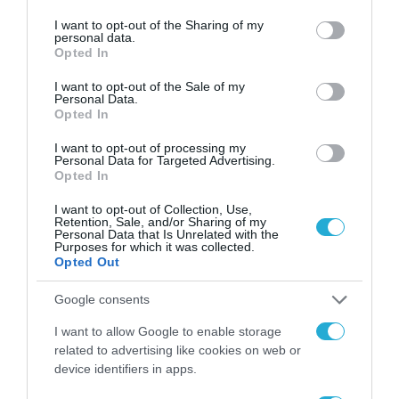
services and may gather and store information including but
Διαθέσιμες για preview και σε
not limited to your visit or usage behaviour. You may click to
I want to opt-out of the Sharing of my
κινητά οι νέες εκδόσεις των Bing
personal data.
grant or deny consent to Google and its third-party tags to
Opted In
και Edge
use your data for below specified purposes in below Google
consent section.
I want to opt-out of the Sale of my
22.02.2023
Personal Data.
Opted In
I want to opt-out of processing my
Personal Data for Targeted Advertising.
Opted In
I want to opt-out of Collection, Use,
Retention, Sale, and/or Sharing of my
Personal Data that Is Unrelated with the
Purposes for which it was collected.
Opted Out
Google consents
I want to allow Google to enable storage
related to advertising like cookies on web or
device identifiers in apps.