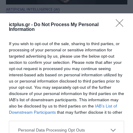
ARTIFICIAL INTELLIGENCE (AI)
Η Apple ετοιμάζει δυναμική
είσοδο στον χώρο της Τεχνητής
ictplus.gr -
Do Not Process My Personal
Information
Νοημοσύνης
If you wish to opt-out of the sale, sharing to third parties, or
20.07.2023
processing of your personal or sensitive information for
targeted advertising by us, please use the below opt-out
section to confirm your selection. Please note that after your
opt-out request is processed you may continue seeing
interest-based ads based on personal information utilized by
us or personal information disclosed to third parties prior to
your opt-out. You may separately opt-out of the further
disclosure of your personal information by third parties on the
IAB’s list of downstream participants. This information may
also be disclosed by us to third parties on the
IAB’s List of
Downstream Participants
that may further disclose it to other
third parties.
APPS
Please note that this website/app uses one or more Google
Personal Data Processing Opt Outs