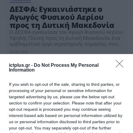
ΔΕΣΦΑ: Εγκαινιάστηκε ο
Αγωγός Φυσικού Αερίου
προς τη Δυτική Μακεδονία
Ο ΔΕΣΦΑ εγκαινίασε τον Αγωγό Φυσικού Αερίου
Υψηλής Πίεσης προς τη Δυτική Μακεδονία, ένα
εμβληματικό έργο στρατηγικής σημασίας που
σηματοδοτεί μια νέα εποχή για την ανάπτυξη
26.05.2026
και την ενεργειακή μετάβαση μιας περιοχής με
μακρά ενεργειακή ιστορία. Η τελετή
ictplus.gr -
Do Not Process My Personal
πραγματοποιήθηκε στην Πτολεμαΐδα,
Information
παρουσία της Γενικής Γραμματέα Ενέργειας και
Ορυκτών Πρώτων Υλών, Δέσποινας
Παληαρούτα, του Περιφερειάρχη Δυτικής […]
If you wish to opt-out of the sale, sharing to third parties, or
processing of your personal or sensitive information for
targeted advertising by us, please use the below opt-out
section to confirm your selection. Please note that after your
opt-out request is processed you may continue seeing
interest-based ads based on personal information utilized by
us or personal information disclosed to third parties prior to
your opt-out. You may separately opt-out of the further