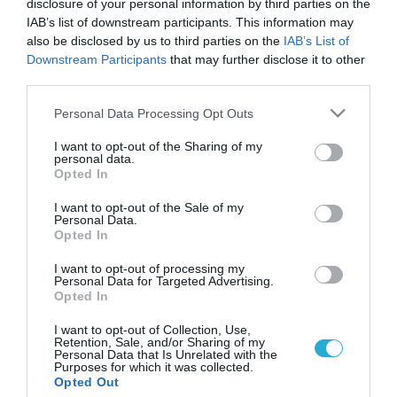
disclosure of your personal information by third parties on the
IAB’s list of downstream participants. This information may
also be disclosed by us to third parties on the
IAB’s List of
Downstream Participants
that may further disclose it to other
third parties.
Please note that this website/app uses one or more Google
Personal Data Processing Opt Outs
services and may gather and store information including but
not limited to your visit or usage behaviour. You may click to
I want to opt-out of the Sharing of my
personal data.
grant or deny consent to Google and its third-party tags to
Opted In
use your data for below specified purposes in below Google
consent section.
I want to opt-out of the Sale of my
Personal Data.
Opted In
I want to opt-out of processing my
Personal Data for Targeted Advertising.
Opted In
I want to opt-out of Collection, Use,
Retention, Sale, and/or Sharing of my
Personal Data that Is Unrelated with the
Purposes for which it was collected.
ΡΟΗ ΕΙΔΗΣΕΩΝ
Opted Out