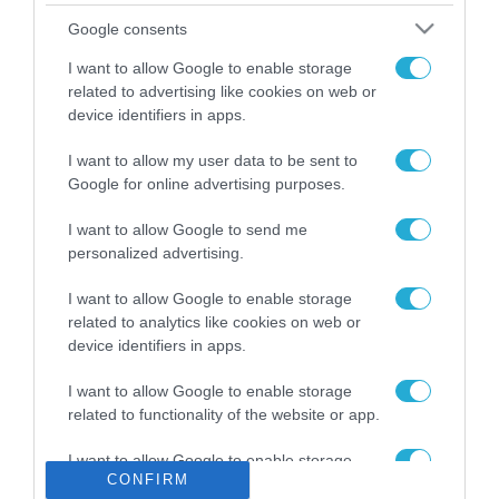
Το χρηματοδοτούμενο
Google consents
από την ΕΕ έργο “The
Gaming Police”
I want to allow Google to enable storage
ενισχύει την ασφάλεια
related to advertising like cookies on web or
31.07.2026
των παιδιών στο
device identifiers in apps.
διαδίκτυο
ΑΑΔΕ: Διευκρινίσεις
I want to allow my user data to be sent to
για τα πρόστιμα σε
Google for online advertising purposes.
παραβάσεις που
αφορούν τους ΦΗΜ
31.07.2026
I want to allow Google to send me
personalized advertising.
Σ. Καλαφάτης: «Η
Τεχνητή Νοημοσύνη
I want to allow Google to enable storage
δεν είναι απλώς μια
related to analytics like cookies on web or
νέα τεχνολογία, είναι
device identifiers in apps.
31.07.2026
μια νέα βιομηχανική
επανάσταση»
I want to allow Google to enable storage
Νέος οδηγός του ΕΚΤ
related to functionality of the website or app.
για τη χρηματοδότηση
των ελληνικών
I want to allow Google to enable storage
επιχειρήσεων στον
31.07.2026
CONFIRM
related to personalization.
χώρο της άμυνας