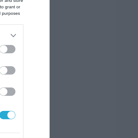
er and store
to grant or
ed purposes