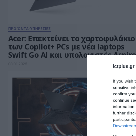
ΠΡΟΪΟΝΤΑ-ΥΠΗΡΕΣΙΕΣ
Acer: Επεκτείνει το χαρτοφυλάκιο
των Copilot+ PCs με νέα laptops
Swift Go AI και υπολογιστές Aspir
08.01.2025
ictplus.gr
If you wish 
sensitive in
confirm you
continue se
information 
further disc
participants
Downstream 