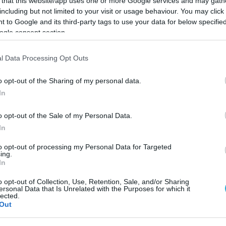
 that this website/app uses one or more Google services and may gath
including but not limited to your visit or usage behaviour. You may click 
 to Google and its third-party tags to use your data for below specifi
ogle consent section.
GAMING
Acer: Περισσότερες επιλογές για
l Data Processing Opt Outs
φορητό gaming, με τα νέα Nitro
Blaze 8 και Nitro Blaze 11
o opt-out of the Sharing of my personal data.
In
07.01.2025
o opt-out of the Sale of my Personal Data.
In
to opt-out of processing my Personal Data for Targeted
ing.
In
o opt-out of Collection, Use, Retention, Sale, and/or Sharing
ersonal Data that Is Unrelated with the Purposes for which it
lected.
Out