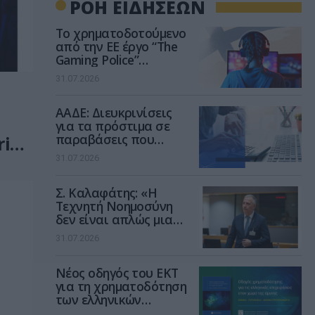
ΡΟΗ ΕΙΔΗΣΕΩΝ
Το χρηματοδοτούμενο
από την ΕΕ έργο “The
Gaming Police”
ενισχύει την ασφάλεια
31.07.2026
των παιδιών στο
διαδίκτυο
ΑΑΔΕ: Διευκρινίσεις
για τα πρόστιμα σε
παραβάσεις που
ries
αφορούν τους ΦΗΜ
31.07.2026
Σ. Καλαφάτης: «Η
Τεχνητή Νοημοσύνη
δεν είναι απλώς μια
νέα τεχνολογία, είναι
31.07.2026
μια νέα βιομηχανική
επανάσταση»
Νέος οδηγός του ΕΚΤ
για τη χρηματοδότηση
των ελληνικών
επιχειρήσεων στον