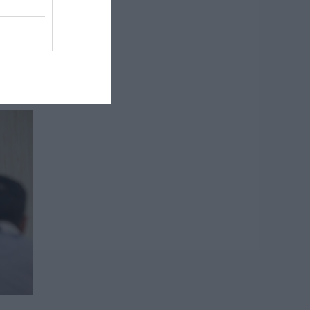
 σε
ore