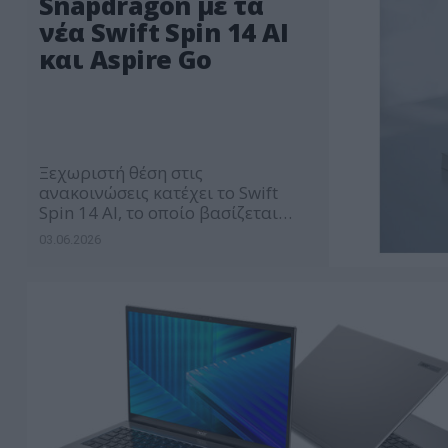
Snapdragon με τα
νέα Swift Spin 14 AI
και Aspire Go
Ξεχωριστή θέση στις
ανακοινώσεις κατέχει το Swift
Spin 14 AI, το οποίο βασίζεται
στους επεξεργαστές
03.06.2026
Snapdragon® X2 Series.
Παράλληλα, η εταιρεία γίνεται η
πρώτη κατασκευάστρια
υπολογιστών που παρουσιάζει
συσκευή με τον νέο επεξεργαστή
Snapdragon® C.