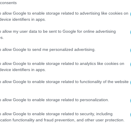
consents
o allow Google to enable storage related to advertising like cookies on
ΥΛΙΚΟ-ΣΥΣΚΕΥΕΣ
evice identifiers in apps.
Η Acer φέρνει την ταχύτητα και
ευκολία του mobile broadband σ
o allow my user data to be sent to Google for online advertising
I
σπίτια και μικρές επιχειρήσεις 
s.
το νέο router 5G CPE
06.02.2024
to allow Google to send me personalized advertising.
o allow Google to enable storage related to analytics like cookies on
evice identifiers in apps.
o allow Google to enable storage related to functionality of the website
o allow Google to enable storage related to personalization.
o allow Google to enable storage related to security, including
cation functionality and fraud prevention, and other user protection.