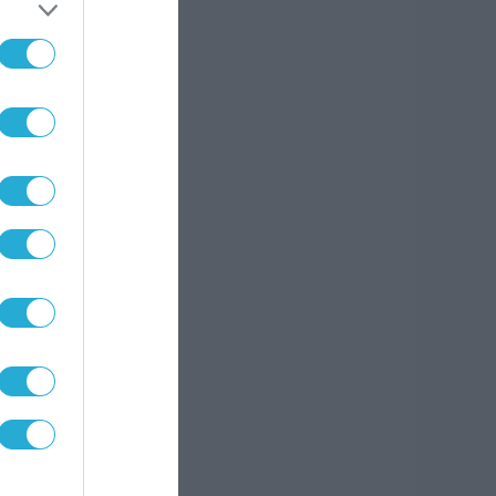
 την
ε
με