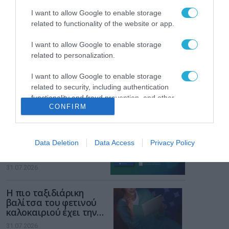
διαδίκτυο
I want to allow Google to enable storage
ΑΑΔΕ: Διευκρινίσεις
related to functionality of the website or app.
για τα πρόστιμα σε
παραβάσεις που
I want to allow Google to enable storage
αφορούν τους ΦΗΜ
31.07.2026
related to personalization.
Σ. Καλαφάτης: «Η
I want to allow Google to enable storage
Τεχνητή Νοημοσύνη
related to security, including authentication
δεν είναι απλώς μια
functionality and fraud prevention, and other
νέα τεχνολογία, είναι
CONFIRM
user protection.
31.07.2026
μια νέα βιομηχανική
επανάσταση»
Νέος οδηγός του ΕΚΤ
για τη χρηματοδότηση
Data Deletion
Data Access
Privacy Policy
των ελληνικών
επιχειρήσεων στον
31.07.2026
χώρο της άμυνας
Η πιο ταξιδιάρικη
βαλίτσα του φετινού
καλοκαιριού έχει την
υπογραφή της Xiaomi
31.07.2026