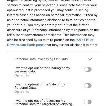
ΤΟΠΙΚΗ ΑΥΤΟΔΙΟΙΚΗΣΗ
section to confirm your selection. Please note that after your
Χανιά: «Έξυπνη πόλη» της
opt-out request is processed you may continue seeing
χρονιάς με τέσσερα gold βραβεία
interest-based ads based on personal information utilized by
us or personal information disclosed to third parties prior to
11.03.2022
your opt-out. You may separately opt-out of the further
disclosure of your personal information by third parties on the
IAB’s list of downstream participants. This information may
also be disclosed by us to third parties on the
IAB’s List of
Downstream Participants
that may further disclose it to other
third parties.
Please note that this website/app uses one or more Google
Personal Data Processing Opt Outs
services and may gather and store information including but
not limited to your visit or usage behaviour. You may click to
I want to opt-out of the Sharing of my
personal data.
grant or deny consent to Google and its third-party tags to
Opted In
use your data for below specified purposes in below Google
consent section.
I want to opt-out of the Sale of my
Personal Data.
Opted In
I want to opt-out of processing my
Personal Data for Targeted Advertising.