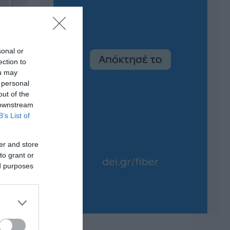
sonal or
ection to
ou may
 personal
out of the
 downstream
B’s List of
er and store
to grant or
ed purposes