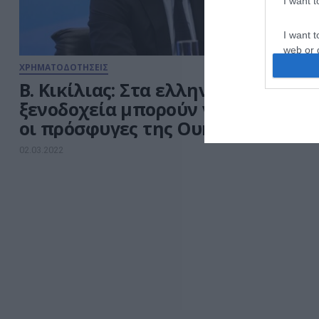
I want 
I want t
web or d
ΧΡΗΜΑΤΟΔΟΤΗΣΕΙΣ
I want t
B. Κικίλιας: Στα ελληνικά
or app.
ξενοδοχεία μπορούν να δουλέψου
οι πρόσφυγες της Ουκρανίας
I want t
02.03.2022
I want t
authenti