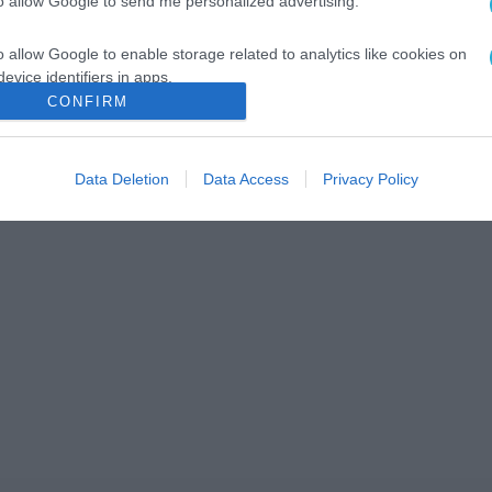
to allow Google to send me personalized advertising.
o allow Google to enable storage related to analytics like cookies on
evice identifiers in apps.
CONFIRM
o allow Google to enable storage related to functionality of the website
ν
Data Deletion
Data Access
Privacy Policy
o allow Google to enable storage related to personalization.
o allow Google to enable storage related to security, including
cation functionality and fraud prevention, and other user protection.