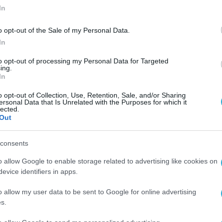
In
o opt-out of the Sale of my Personal Data.
In
ΕΠΙΚΑΙΡΟΤΗΤΑ
to opt-out of processing my Personal Data for Targeted
ing.
Άνοιξε η ηλεκτρονική πλατφόρ
In
προκαταγραφής Ουκρανών
o opt-out of Collection, Use, Retention, Sale, and/or Sharing
προσφύγων
ersonal Data that Is Unrelated with the Purposes for which it
lected.
29.03.2022
Out
consents
o allow Google to enable storage related to advertising like cookies on
evice identifiers in apps.
o allow my user data to be sent to Google for online advertising
s.