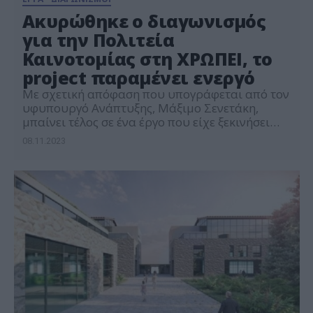
Ακυρώθηκε ο διαγωνισμός
για την Πολιτεία
Καινοτομίας στη ΧΡΩΠΕΙ, το
project παραμένει ενεργό
Με σχετική απόφαση που υπογράφεται από τον
υφυπουργό Ανάπτυξης, Μάξιμο Σενετάκη,
μπαίνει τέλος σε ένα έργο που είχε ξεκινήσει
τον Απρίλιο του 2020 με αντικείμενο τη
08.11.2023
δημιουργία ενός κέντρου ανάπτυξης και
υποστήριξης Startups, τη Πολιτεία Καινοτομίας,
το οποίο θα γινόταν στο Νέο Φάληρο, στις
εγκαταστάσεις του πρώην εργοστασίου ΧΡΩΠΕΙ
των 17.900 τ.μ., με τη μέθοδο […]