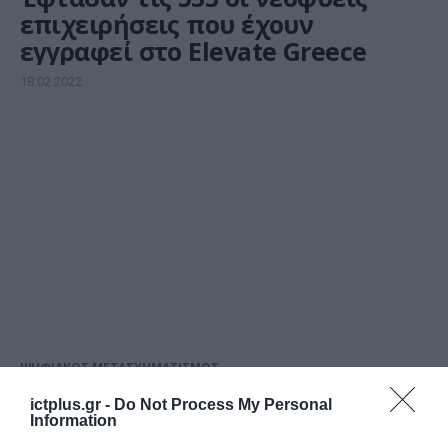
επιχειρήσεις που έχουν
εγγραφεί στο Elevate Greece
18.02.2022
ΨΗΦΙΑΚΟΣ ΜΕΤΑΣΧΗΜΑΤΙΣΜΟΣ
Την έναρξη της β΄ φάσης του
ictplus.gr -
Do Not Process My Personal
διαγωνισμού για την Πολιτεία
Information