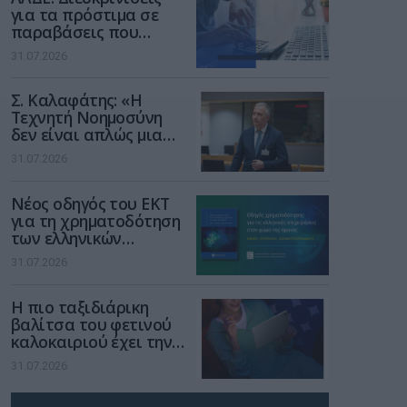
για τα πρόστιμα σε
παραβάσεις που
αφορούν τους ΦΗΜ
31.07.2026
Σ. Καλαφάτης: «Η
Τεχνητή Νοημοσύνη
δεν είναι απλώς μια
νέα τεχνολογία, είναι
31.07.2026
μια νέα βιομηχανική
επανάσταση»
Νέος οδηγός του ΕΚΤ
για τη χρηματοδότηση
των ελληνικών
επιχειρήσεων στον
31.07.2026
χώρο της άμυνας
Η πιο ταξιδιάρικη
βαλίτσα του φετινού
καλοκαιριού έχει την
υπογραφή της Xiaomi
31.07.2026