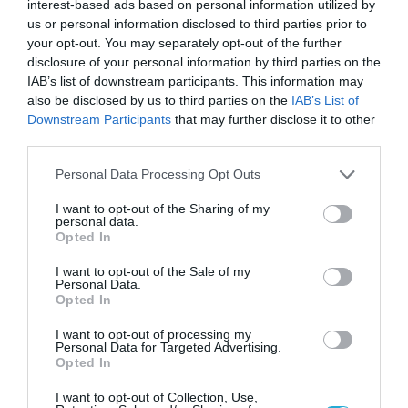
interest-based ads based on personal information utilized by
Τζεντιλόνι: Στήριξη της Ελλάδας
us or personal information disclosed to third parties prior to
με πόρους της ΕΕ για τις φυσικές
your opt-out. You may separately opt-out of the further
καταστροφές
disclosure of your personal information by third parties on the
IAB’s list of downstream participants. This information may
11.09.2023
also be disclosed by us to third parties on the
IAB’s List of
Downstream Participants
that may further disclose it to other
third parties.
Please note that this website/app uses one or more Google
Personal Data Processing Opt Outs
services and may gather and store information including but
not limited to your visit or usage behaviour. You may click to
I want to opt-out of the Sharing of my
personal data.
grant or deny consent to Google and its third-party tags to
Opted In
use your data for below specified purposes in below Google
consent section.
I want to opt-out of the Sale of my
Personal Data.
Opted In
I want to opt-out of processing my
Personal Data for Targeted Advertising.
ΧΡΗΜΑΤΟΔΟΤΗΣΕΙΣ
Opted In
Κομισιόν: «Ναι» στην χρήση του
I want to opt-out of Collection, Use,
Ταμείου Ανάκαμψης για