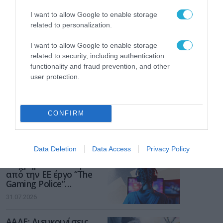
I want to allow Google to enable storage
related to personalization.
I want to allow Google to enable storage
related to security, including authentication
functionality and fraud prevention, and other
user protection.
CONFIRM
ΡΟΗ ΕΙΔΗΣΕΩΝ
Data Deletion
Data Access
Privacy Policy
Το χρηματοδοτούμενο
από την ΕΕ έργο “The
Gaming Police”
ενισχύει την ασφάλεια
31.07.2026
των παιδιών στο
διαδίκτυο
ΑΑΔΕ: Διευκρινίσεις