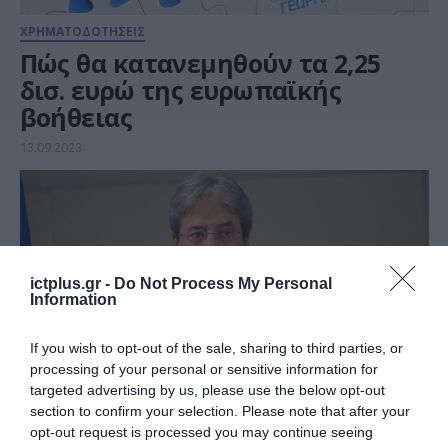
ΧΡΗΜΑΤΟΔΟΤΗΣΕΙΣ
Πώς θα κατανεμηθούν τα 2,25
δισ. ευρώ της ευρωπαϊκής
βοήθειας
13.09.2023
ictplus.gr -
Do Not Process My Personal
Information
If you wish to opt-out of the sale, sharing to third parties, or
processing of your personal or sensitive information for
targeted advertising by us, please use the below opt-out
section to confirm your selection. Please note that after your
opt-out request is processed you may continue seeing
ΔΙΕΘΝΗ